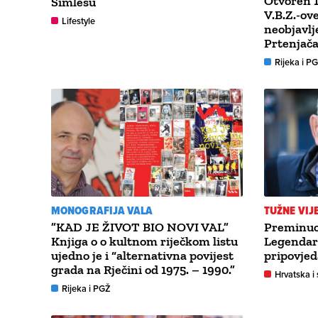
Otvoren 1
Šimlešu
V.B.Z.-ov
Lifestyle
neobjavlj
Prtenjač
Rijeka i P
MONOGRAFIJA VALA
TUŽNE VIJ
”KAD JE ŽIVOT BIO NOVI VAL”
Preminuo
Knjiga o o kultnom riječkom listu
Legendarn
ujedno je i “alternativna povijest
pripovjeda
grada na Rječini od 1975. – 1990.”
Hrvatska i 
Rijeka i PGŽ