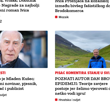
4. Vrisak; Dobitnik
Ivica Prtenjača na kozalskoj 
e Nagrade za najbolji
između bivšeg fašističkog d
eni roman Ivica
Brodokomerca
a
Mozaik
GŽ
ESTI
PISAC KOMENTIRA STANJE U SVI
 je Mladen Kušec;
POZNATI AUTOR DAN BR
i novinar, pjesnik,
EPIDEMIJI: Teorije zavjere
č i publicist
postoje jer želimo vjerovati 
netko vodi igru!
svijet
Hrvatska i svijet