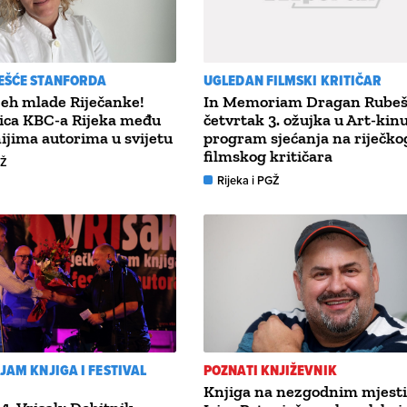
EŠĆE STANFORDA
UGLEDAN FILMSKI KRITIČAR
jeh mlade Riječanke!
In Memoriam Dragan Rubeš
ica KBC-a Rijeka među
četvrtak 3. ožujka u Art-kin
nijima autorima u svijetu
program sjećanja na riječko
filmskog kritičara
GŽ
Rijeka i PGŽ
AJAM KNJIGA I FESTIVAL
POZNATI KNJIŽEVNIK
Knjiga na nezgodnim mjest