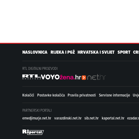
NASLOVNICA
RIJEKA I PGŽ
HRVATSKA I SVIJET
SPORT
CR
RTL DIGITALNI PROIZVODI
Kolačići
Postavke kolačića
Pravila privatnosti
Servisne informacije
Uvje
PARTNERSKI PORTALI
emedjimurje.net.hr
varazdinski.net.hr
sib.net.hr
kaportal.net.hr
ezadar.