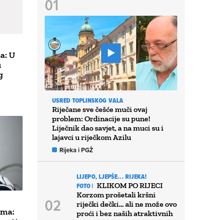
a: U
u
g
USRED TOPLINSKOG VALA
Riječane sve češće muči ovaj
problem: Ordinacije su pune!
Liječnik dao savjet, a na muci su i
lajavci u riječkom Azilu
Rijeka i PGŽ
LIJEPO, LJEPŠE... RIJEKA!
KLIKOM PO RIJECI
FOTO |
Korzom prošetali kršni
riječki dečki… ali ne može ovo
ima:
proći i bez naših atraktivnih