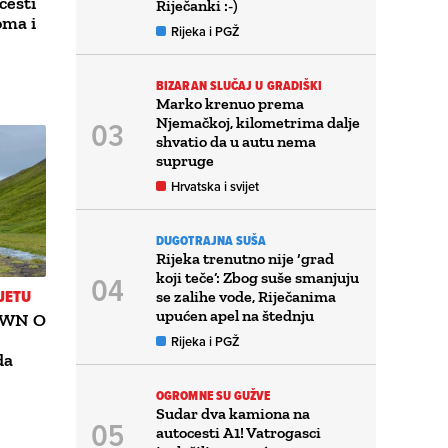
cesti
Riječanki :-)
oma i
Rijeka i PGŽ
BIZARAN SLUČAJ U GRADIŠKI
Marko krenuo prema
Njemačkoj, kilometrima dalje
shvatio da u autu nema
supruge
Hrvatska i svijet
DUGOTRAJNA SUŠA
Rijeka trenutno nije ‘grad
koji teče’: Zbog suše smanjuju
JETU
se zalihe vode, Riječanima
upućen apel na štednju
OWN O
Rijeka i PGŽ
da
OGROMNE SU GUŽVE
Sudar dva kamiona na
autocesti A1! Vatrogasci