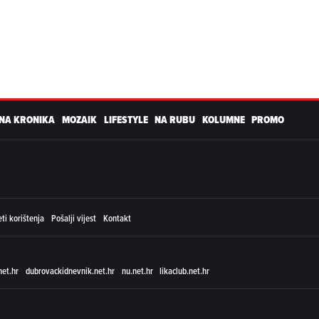
NA KRONIKA
MOZAIK
LIFESTYLE
NA RUBU
KOLUMNE
PROMO
ti korištenja
Pošalji vijest
Kontakt
net.hr
dubrovackidnevnik.net.hr
nu.net.hr
likaclub.net.hr