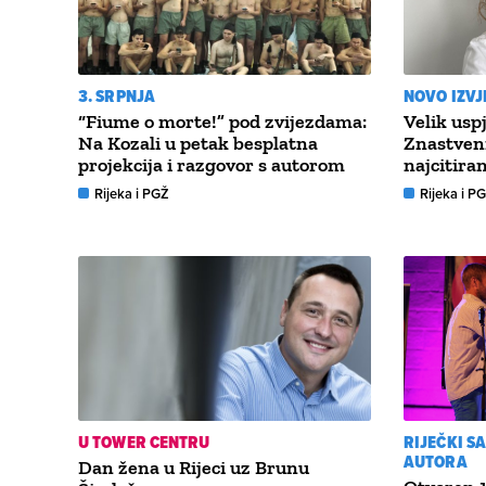
3. SRPNJA
NOVO IZVJ
“Fiume o morte!” pod zvijezdama:
Velik usp
Na Kozali u petak besplatna
Znastven
projekcija i razgovor s autorom
najcitira
Rijeka i PGŽ
Rijeka i P
U TOWER CENTRU
RIJEČKI S
AUTORA
Dan žena u Rijeci uz Brunu