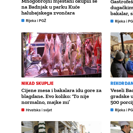
Mnogobrojni mještani okupili se
Gastrofeš
na Badnjak u parku Kuće
dugačkim
halubajskega zvončara
bakalar, s
Rijeka i PGŽ
Rijeka i P
NIKAD SKUPLJE
REKORDAN
Cijene mesa i bakalara idu gore za
Veseli Ba
blagdane. Evo koliko: ‘To nije
gradske u
normalno, majke mi’
500 porci
Hrvatska i svijet
Rijeka i P