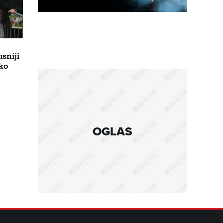
sniji
oko
OGLAS