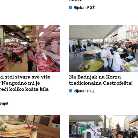
Rijeka i PGŽ
i stol stvara sve više
Na Badnjak na Korzu
 ‘Neugodno mi je
tradicionalna Gastrofešta!
eći koliko košta kila
Rijeka i PGŽ
svijet