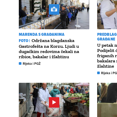
MARENDA S GRAĐANIMA
PREDBLAG
GRAĐANE
FOTO |
Održana blagdanska
U petak n
Gastrofešta na Korzu. Ljudi u
Podijelit 
dugačkim redovima čekali na
friganih r
ribice, bakalar i žlahtinu
bakalara 
Rijeka i PGŽ
žlahtine
Rijeka i P