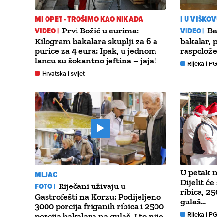
MI OPET - TROŠIMO KAO NIKADA
I U VIŠKOV
VIDEO |
Prvi Božić u eurima:
VIDEO |
Ba
Kilogram bakalara skuplji za 6 a
bakalar, 
purice za 4 eura: Ipak, u jednom
raspolož
lancu su šokantno jeftina – jaja!
Rijeka i P
Hrvatska i svijet
U petak n
MLJAC
Dijelit će
FOTO |
Riječani uživaju u
ribica, 2
Gastrofešti na Korzu: Podijeljeno
gulaš…
3000 porcija friganih ribica i 2500
Rijeka i P
porcija bakalara na gulaš. I to nije