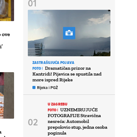
 ove
i’
ZASTRAŠUJUĆA POJAVA
Dramatičan prizor na
FOTO |
Kantridi! Pijavica se spustila nad
more ispred Rijeke
Rijeka i PGŽ
U ZAGREBU
UZNEMIRUJUĆE
FOTO |
FOTOGRAFIJE Stravična
nesreća: Automobil
prepolovio stup, jedna osoba
a
poginula