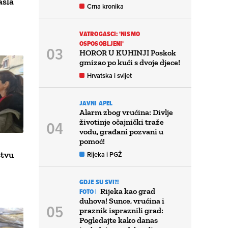
asla
Crna kronika
VATROGASCI: 'NISMO
OSPOSOBLJENI'
HOROR U KUHINJI Poskok
gmizao po kući s dvoje djece!
Hrvatska i svijet
JAVNI APEL
Alarm zbog vrućina: Divlje
životinje očajnički traže
vodu, građani pozvani u
pomoć!
stvu
Rijeka i PGŽ
GDJE SU SVI?!
Rijeka kao grad
FOTO |
duhova! Sunce, vrućina i
praznik ispraznili grad:
Pogledajte kako danas