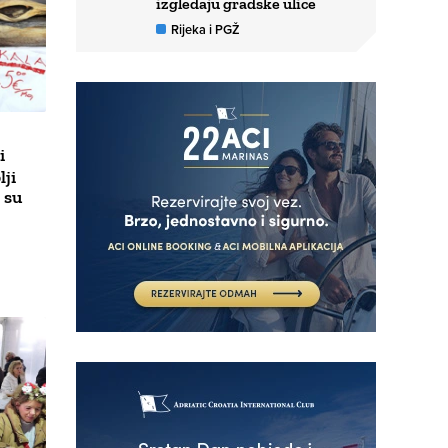
izgledaju gradske ulice
Rijeka i PGŽ
i
ji
 su