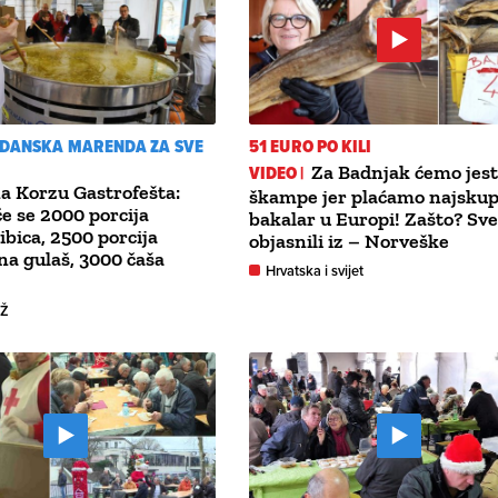
DANSKA MARENDA ZA SVE
51 EURO PO KILI
VIDEO |
Za Badnjak ćemo jest
a Korzu Gastrofešta:
škampe jer plaćamo najskupl
će se 2000 porcija
bakalar u Europi! Zašto? Sve
ibica, 2500 porcija
objasnili iz – Norveške
na gulaš, 3000 čaša
Hrvatska i svijet
GŽ