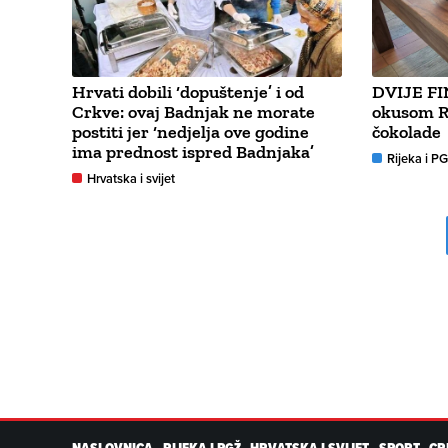
Hrvati dobili ‘dopuštenje’ i od
DVIJE FI
Crkve: ovaj Badnjak ne morate
okusom RI
postiti jer ‘nedjelja ove godine
čokolade
ima prednost ispred Badnjaka’
Rijeka i P
Hrvatska i svijet