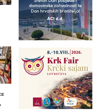
CE
e
o