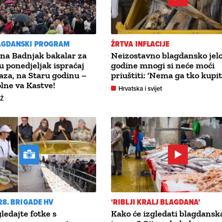
AGDANSKI PROGRAM
ŽRTVA INFLACIJE
na Badnjak bakalar za
Neizostavno blagdansko jelo
u ponedjeljak ispraćaj
godine mnogi si neće moći
za, na Staru godinu –
priuštiti: ‘Nema ga tko kupit
lne va Kastve!
Hrvatska i svijet
GŽ
28. BRIGADE HV
'RIBLJI KRALJ BLAGDANA'
ledajte fotke s
Kako će izgledati blagdansk