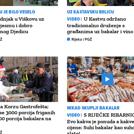
U JE BILO VESELO
UZ KASTAVSKU BELICU
dnjak u Viškovu uz
VIDEO |
U Kastvu održano
pjesmu i dobro
tradicionalno druženje s
enog Djedicu
građanima uz bakalar i vino
GŽ
Rijeka i PGŽ
a Korzu Gastrofešta;
NIKAD SKUPLJI BAKALAR
 se 3000 porcija friganih
VIDEO |
S RIJEČKE RIBARNI
500 porcija bakalara na
Evo kakva je ponuda a kakv
cijene: Suhi bakalar kao suh
GŽ
zlato!