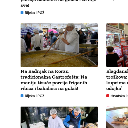
sve!
Rijeka i PGŽ
Na Badnjak na Korzu
Blagdansk
tradicionalna Gastrofešta: Na
troškova:
meniju tisuće porcija friganih
kupcima r
ribica i bakalara na gulaš!
odojka’
Rijeka i PGŽ
Hrvatska i 