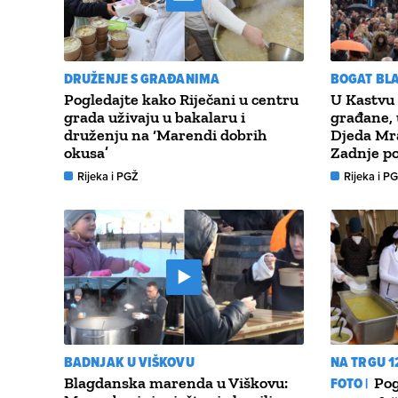
DRUŽENJE S GRAĐANIMA
BOGAT BL
Pogledajte kako Riječani u centru
U Kastvu 
grada uživaju u bakalaru i
građane, 
druženju na ‘Marendi dobrih
Djeda Mra
okusa’
Zadnje po
Rijeka i PGŽ
Rijeka i P
BADNJAK U VIŠKOVU
NA TRGU 1
Blagdanska marenda u Viškovu:
FOTO |
Pog