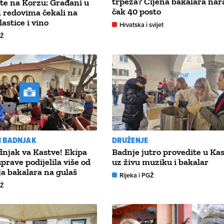
trpeza? Cijena bakalara nar
te na Korzu: Građani u
čak 40 posto
 redovima čekali na
lastice i vino
Hrvatska i svijet
GŽ
 BADNJAK
DRUŽENJE
dnjak va Kastve! Ekipa
Badnje jutro provedite u Ka
prave podijelila više od
uz živu muziku i bakalar
ja bakalara na gulaš
Rijeka i PGŽ
GŽ