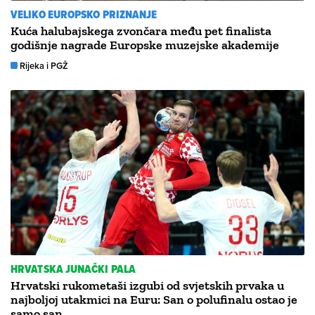
VELIKO EUROPSKO PRIZNANJE
Kuća halubajskega zvončara među pet finalista
godišnje nagrade Europske muzejske akademije
Rijeka i PGŽ
HRVATSKA JUNAČKI PALA
Hrvatski rukometaši izgubi od svjetskih prvaka u
najboljoj utakmici na Euru: San o polufinalu ostao je
samo san