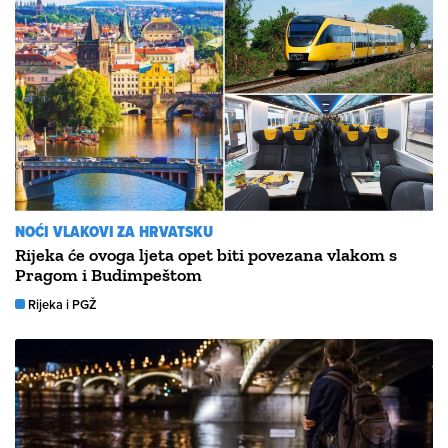
NOĆI VLAKOVI ZA HRVATSKU
Rijeka će ovoga ljeta opet biti povezana vlakom s
Pragom i Budimpeštom
Rijeka i PGŽ