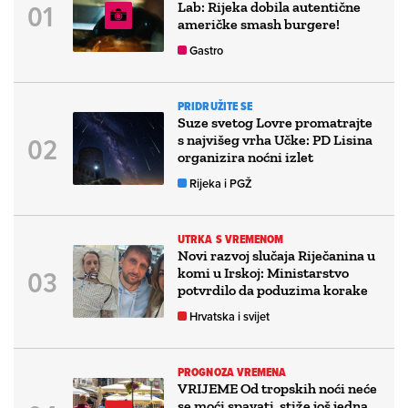
Lab: Rijeka dobila autentične
američke smash burgere!
Gastro
PRIDRUŽITE SE
Suze svetog Lovre promatrajte
s najvišeg vrha Učke: PD Lisina
organizira noćni izlet
Rijeka i PGŽ
UTRKA S VREMENOM
Novi razvoj slučaja Riječanina u
komi u Irskoj: Ministarstvo
potvrdilo da poduzima korake
Hrvatska i svijet
PROGNOZA VREMENA
VRIJEME Od tropskih noći neće
se moći spavati, stiže još jedna