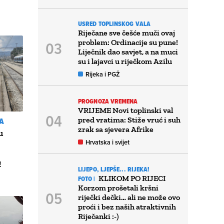
USRED TOPLINSKOG VALA
Riječane sve češće muči ovaj
problem: Ordinacije su pune!
Liječnik dao savjet, a na muci
su i lajavci u riječkom Azilu
Rijeka i PGŽ
PROGNOZA VREMENA
VRIJEME Novi toplinski val
pred vratima: Stiže vruć i suh
JA
zrak sa sjevera Afrike
u
Hrvatska i svijet
!
LIJEPO, LJEPŠE... RIJEKA!
KLIKOM PO RIJECI
FOTO |
Korzom prošetali kršni
riječki dečki… ali ne može ovo
proći i bez naših atraktivnih
Riječanki :-)