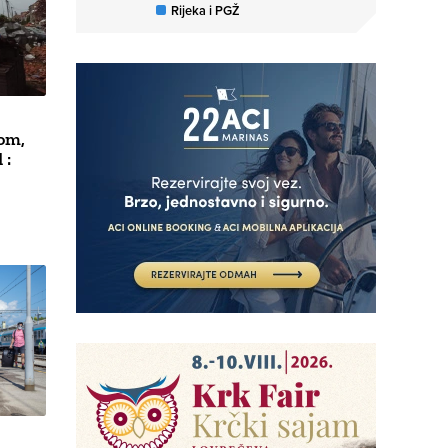
Rijeka i PGŽ
nom,
 :