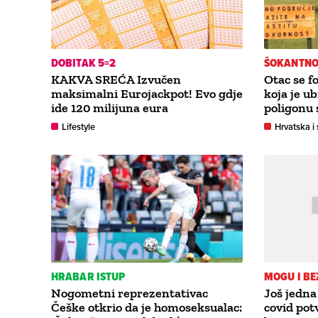
DOBITAK 5=2
ŠOKANTNO 
KAKVA SREĆA Izvučen
Otac se f
maksimalni Eurojackpot! Evo gdje
koja je ub
ide 120 milijuna eura
poligonu 
Lifestyle
Hrvatska i 
HRABAR ISTUP
MOGU I B
Nogometni reprezentativac
Još jedna
Češke otkrio da je homoseksualac:
covid po