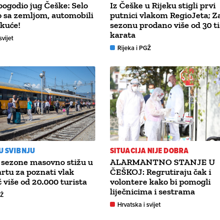
ogodio jug Češke: Selo
Iz Češke u Rijeku stigli prvi
 sa zemljom, automobili
putnici vlakom RegioJeta; Z
 kuće!
sezonu prodano više od 30 t
karata
svijet
Rijeka i PGŽ
 U SVIBNJU
SITUACIJA NIJE DOBRA
e sezone masovno stižu u
ALARMANTNO STANJE U
artu za poznati vlak
ČEŠKOJ: Regrutiraju čak i
ć više od 20.000 turista
volontere kako bi pomogli
liječnicima i sestrama
GŽ
Hrvatska i svijet