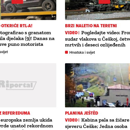
OTKRIĆE RTL-A!
BRZI NALETIO NA TERETNI
otografirao s granatom
VIDEO |
Pogledajte video: Fro
ila dječaka (9)! Danas na
sudar vlakova u Češkoj, četv
sve puno motorista
mrtvih i deseci ozlijeđenih
svijet
Hrvatska i svijet
EZ REFEREDUMA
PLANINA JEŠTĚD
 europska zemlja ukida
VIDEO |
Kabina pala sa žičare
tvrde unatoč rekordnom
sjeveru Češke; Jedna osoba