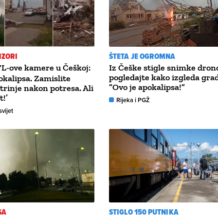
IZORI
ŠTETA JE OGROMNA
L-ove kamere u Češkoj:
Iz Češke stigle snimke dro
pogledajte kako izgleda grad
okalipsa. Zamislite
”Ovo je apokalipsa!”
trinje nakon potresa. Ali
t!’
Rijeka i PGŽ
svijet
SA
STIGLO 150 PUTNIKA