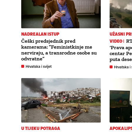
NADREALAN ISTUP
UŽASNI PR
Češki predsjednik pred
VIDEO |
RT
kamerama: ”Feministkinje me
‘Prava ap
nerviraju, a transrodne osobe su
centar Pe
odvratne”
puta dese
Hrvatska i svijet
Hrvatska i 
U TIJEKU POTRAGA
APOKALIP