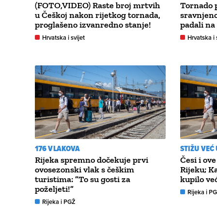
(FOTO,VIDEO) Raste broj mrtvih
Tornado p
u Češkoj nakon rijetkog tornada,
sravnjeno
proglašeno izvanredno stanje!
padali na
Hrvatska i svijet
Hrvatska i 
176 VLAKOVA
STIŽU VEĆ
Rijeka spremno dočekuje prvi
Česi i ov
ovosezonski vlak s češkim
Rijeku; K
turistima: ”To su gosti za
kupilo ve
poželjeti!”
Rijeka i P
Rijeka i PGŽ