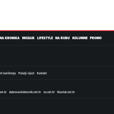
NA KRONIKA
MOZAIK
LIFESTYLE
NA RUBU
KOLUMNE
PROMO
ti korištenja
Pošalji vijest
Kontakt
net.hr
dubrovackidnevnik.net.hr
nu.net.hr
likaclub.net.hr