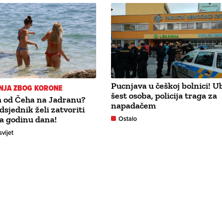
Pucnjava u češkoj bolnici! U
NJA ZBOG KORONE
šest osoba, policija traga za
a od Čeha na Jadranu?
napadačem
dsjednik želi zatvoriti
a godinu dana!
Ostalo
svijet