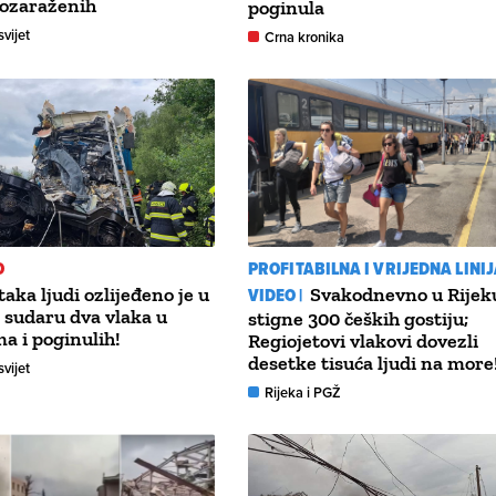
vozaraženih
poginula
svijet
Crna kronika
O
PROFITABILNA I VRIJEDNA LINI
aka ljudi ozlijeđeno je u
VIDEO |
Svakodnevno u Rijek
sudaru dva vlaka u
stigne 300 čeških gostiju;
ma i poginulih!
Regiojetovi vlakovi dovezli
desetke tisuća ljudi na more
svijet
Rijeka i PGŽ