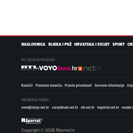
NASLOVNICA
RIJEKA I PGŽ
HRVATSKA I SVIJET
SPORT
CR
RTL DIGITALNI PROIZVODI
Kolačići
Postavke kolačića
Pravila privatnosti
Servisne informacije
Uvje
PARTNERSKI PORTALI
emedjimurje.net.hr
varazdinski.net.hr
sib.net.hr
kaportal.net.hr
ezadar.
Copyright © 2026 RIportal.hr