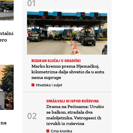
ntalni
ero
BIZARAN SLUČAJ U GRADIŠKI
Marko krenuo prema Njemačkoj,
kilometrima dalje shvatio da u autu
nema supruge
Hrvatska i svijet
SPAŠAVALI IH ISPOD RUŠEVINA
Drama na Pećinama: Urušio
se balkon, stradala dva
maloljetnika. Vatrogasci ih
 na
izvukli iz ruševina
Crna kronika