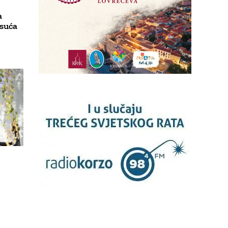
a
isuća