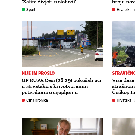
‘Želim živjeti u slobodi’
broju no
Sport
Hrvatska i 
NIJE IM PROŠLO
STRAVIČN
GP RUPA Česi (28,29) pokušali ući
Više deset
u Hrvatsku s krivotvorenim
strašnom 
potvrdama o cijepljenju
Češkoj: I
Crna kronika
Hrvatska i 