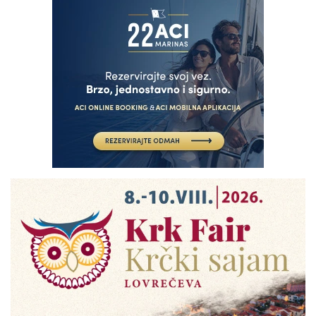
NAJČITANIJE
BIZARAN SLUČAJ U GRADIŠKI
Marko krenuo prema
Njemačkoj, kilometrima dalje
shvatio da u autu nema supruge
Hrvatska i svijet
USRED TOPLINSKOG VALA
Riječane sve češće muči ovaj
problem: Ordinacije su pune!
Liječnik dao savjet, a na muci su
i lajavci u riječkom Azilu
Rijeka i PGŽ
SPAŠAVALI IH ISPOD RUŠEVINA
Drama na Pećinama: Urušio se
balkon, stradala dva
maloljetnika. Vatrogasci ih
izvukli iz ruševina