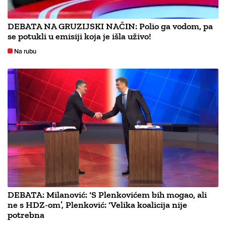
DEBATA NA GRUZIJSKI NAČIN: Polio ga vodom, pa
se potukli u emisiji koja je išla uživo!
Na rubu
DEBATA: Milanović: ‘S Plenkovićem bih mogao, ali
ne s HDZ-om’, Plenković: ‘Velika koalicija nije
potrebna