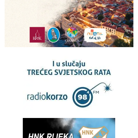
Crna kronika
LIJEPO, LJEPŠE... RIJEKA!
KLIKOM PO RIJECI
FOTO |
Korzom prošetali kršni riječki
dečki… ali ne može ovo proći i
bez naših atraktivnih Riječanki
:-)
Rijeka i PGŽ
PROGNOZA VREMENA
VRIJEME Novi toplinski val
pred vratima: Stiže vruć i suh
zrak sa sjevera Afrike
Hrvatska i svijet