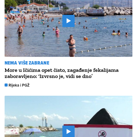
NEMA VIŠE ZABRANE
More u Ičićima opet čisto, zagađenje fekalijama
zaboravljeno: ‘Izvrsno je, vidi se dno’
Rijeka i PGŽ