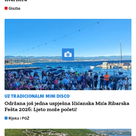
Glazba
UZ TRADICIONALNI MINI DISCO
Održana još jedna uspješna Ičićanska Mića Ribarska
Fešta 2026: Ljeto može početi!
Rijeka i PGŽ