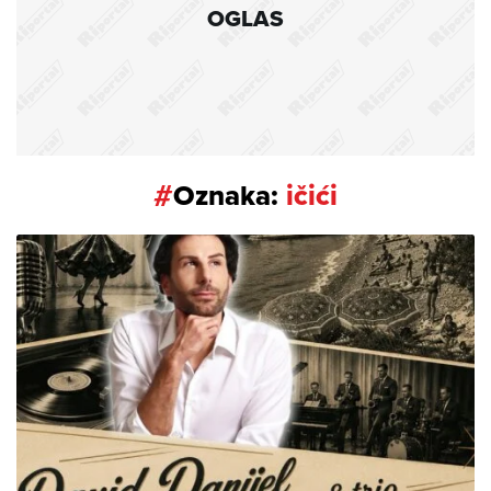
OGLAS
#
Oznaka:
ičići