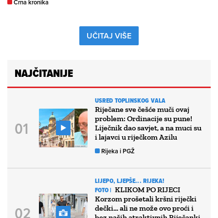
Crna kronika
UČITAJ VIŠE
NAJČITANIJE
USRED TOPLINSKOG VALA
Riječane sve češće muči ovaj
problem: Ordinacije su pune!
Liječnik dao savjet, a na muci su
i lajavci u riječkom Azilu
Rijeka i PGŽ
LIJEPO, LJEPŠE... RIJEKA!
KLIKOM PO RIJECI
FOTO |
Korzom prošetali kršni riječki
dečki… ali ne može ovo proći i
bez naših atraktivnih Riječanki