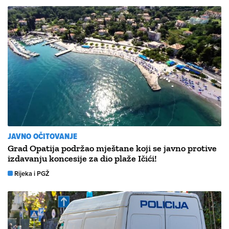
JAVNO OČITOVANJE
Grad Opatija podržao mještane koji se javno protive
izdavanju koncesije za dio plaže Ičići!
Rijeka i PGŽ