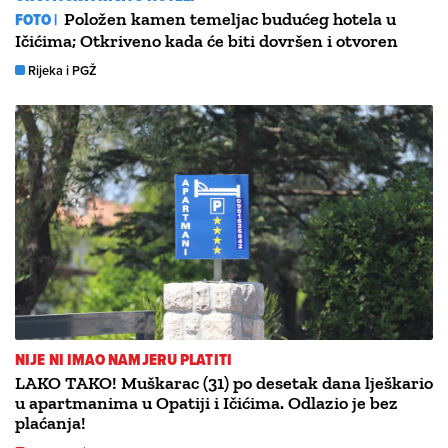
FOTO |
Položen kamen temeljac budućeg hotela u
Ičićima; Otkriveno kada će biti dovršen i otvoren
Rijeka i PGŽ
NIJE NI IMAO NAMJERU PLATITI
LAKO TAKO! Muškarac (31) po desetak dana lješkario
u apartmanima u Opatiji i Ičićima. Odlazio je bez
plaćanja!