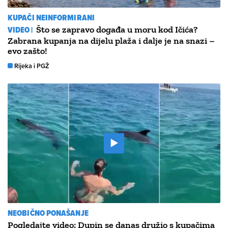
KUPAČI NEINFORMIRANI
VIDEO |
Što se zapravo događa u moru kod Ičića?
Zabrana kupanja na dijelu plaža i dalje je na snazi –
evo zašto!
Rijeka i PGŽ
NEOBIČNO PONAŠANJE
Pogledajte video: Dupin se danas družio s kupačima