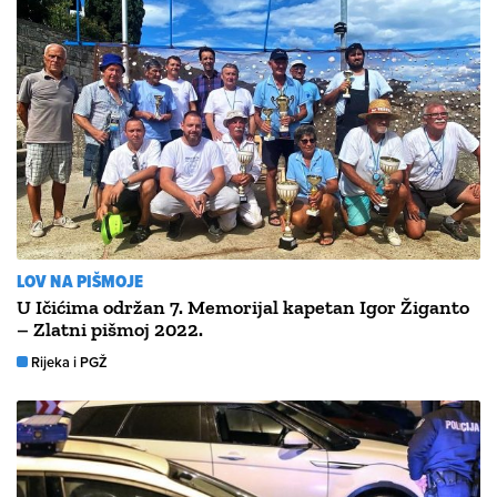
LOV NA PIŠMOJE
U Ičićima održan 7. Memorijal kapetan Igor Žiganto
– Zlatni pišmoj 2022.
Rijeka i PGŽ