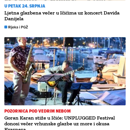
U PETAK 24. SRPNJA
Ljetna glazbena večer u Ičićima uz koncert Davida
Danijela
Rijeka i PGŽ
POZORNICA POD VEDRIM NEBOM
Goran Karan stiže u Ičiće: UNPLUGGED Festival
donosi večer vrhunske glazbe uz more i okusa
Kvarnera