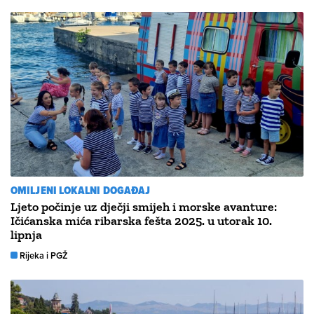
OMILJENI LOKALNI DOGAĐAJ
Ljeto počinje uz dječji smijeh i morske avanture:
Ičićanska mića ribarska fešta 2025. u utorak 10.
lipnja
Rijeka i PGŽ