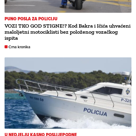
PUNO POSLA ZA POLICIJU
VOZI TKO GOD STIGNE!? Kod Bakra i Ičića uhvaćeni
maloljetni motociklisti bez položenog vozačkog
ispita
Crna kronika
U NEDJELJU KASNO POSLIJEPODNE