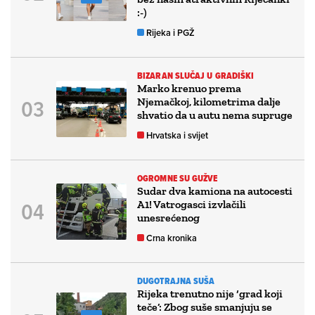
:-)
Rijeka i PGŽ
BIZARAN SLUČAJ U GRADIŠKI
Marko krenuo prema
Njemačkoj, kilometrima dalje
shvatio da u autu nema supruge
Hrvatska i svijet
OGROMNE SU GUŽVE
Sudar dva kamiona na autocesti
A1! Vatrogasci izvlačili
unesrećenog
Crna kronika
DUGOTRAJNA SUŠA
Rijeka trenutno nije ‘grad koji
teče’: Zbog suše smanjuju se