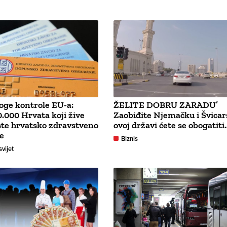
oge kontrole EU-a:
ŽELITE DOBRU ZARADU’
.000 Hrvata koji žive
Zaobiđite Njemačku i Švicar
ste hrvatsko zdravstveno
ovoj državi ćete se obogatiti
e
Biznis
svijet