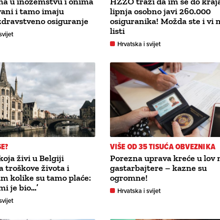
ma u inozemstvu i onima
HZZO traži da im se do kraj
 vani i tamo imaju
lipnja osobno javi 260.000
zdravstveno osiguranje
osiguranika! Možda ste i vi n
listi
svijet
Hrvatska i svijet
SE?
VIŠE OD 35 TISUĆA OBVEZNIKA
oja živi u Belgiji
Porezna uprava kreće u lov 
a troškove života i
gastarbajtere – kazne su
am kolike su tamo plaće:
ogromne!
mi je bio…’
Hrvatska i svijet
svijet