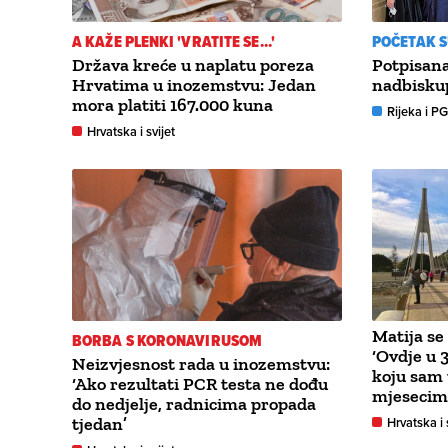
A KAŽE PLENKI 'VRATITE SE...'
POČETAK 
Država kreće u naplatu poreza
Potpisana
Hrvatima u inozemstvu: Jedan
nadbiskup
mora platiti 167.000 kuna
Rijeka i P
Hrvatska i svijet
Matija se
BORBA S KORONAVIRUSOM
‘Ovdje u 
Neizvjesnost rada u inozemstvu:
koju sam 
‘Ako rezultati PCR testa ne dođu
mjesecim
do nedjelje, radnicima propada
tjedan’
Hrvatska i 