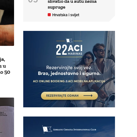
shvatio da u autu nema
supruge
Hrvatska i svijet
ja,
u u
o 50