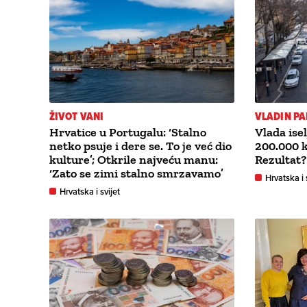
ŽIVOT VANI
VLADIN PA
Hrvatice u Portugalu: ‘Stalno
Vlada ise
netko psuje i dere se. To je već dio
200.000 k
kulture’; Otkrile najveću manu:
Rezultat?
‘Zato se zimi stalno smrzavamo’
Hrvatska i 
Hrvatska i svijet