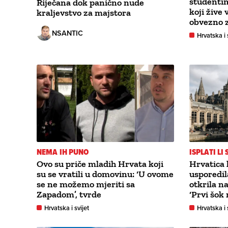
studenti
Riječana dok panično nude
koji žive
kraljevstvo za majstora
obvezno 
NSANTIC
Hrvatska i 
NEMA IH PUNO
ISPLATI LI 
Ovo su priče mladih Hrvata koji
Hrvatica k
su se vratili u domovinu: ‘U ovome
usporedil
se ne možemo mjeriti sa
otkrila n
Zapadom’, tvrde
‘Prvi šok 
Hrvatska i svijet
Hrvatska i 