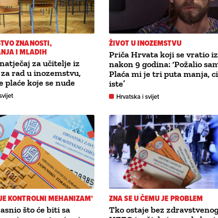
TVO ZNANOSTI,
ŽIVOT U INOZEMSTVU
NJA I MLADIH
Priča Hrvata koji se vratio i
atječaj za učitelje iz
nakon 9 godina: ‘Požalio sam
za rad u inozemstvu,
Plaća mi je tri puta manja, c
e plaće koje se nude
iste’
svijet
Hrvatska i svijet
JE KONTROLNI MEHANIZAM'
ZNA SE U ČEMU JE PROBLEM
snio što će biti sa
Tko ostaje bez zdravstveno