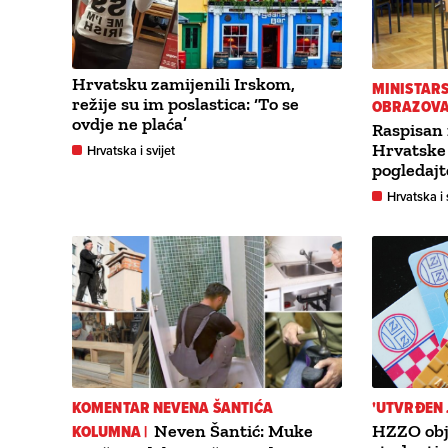
Hrvatsku zamijenili Irskom,
MINISTARS
režije su im poslastica: ‘To se
OBRAZOVA
ovdje ne plaća’
Raspisan n
Hrvatske 
Hrvatska i svijet
pogledajt
Hrvatska i 
KOMENTAR NEVENA ŠANTIĆA
'UTVRĐEN 
KOLUMNA |
Neven Šantić: Muke
HZZO obja