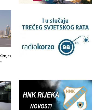
sku, u
…