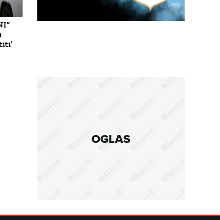
I“
u
iti’
OGLAS