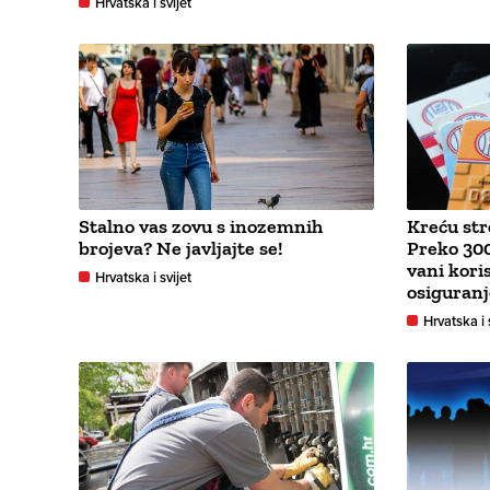
Hrvatska i svijet
Stalno vas zovu s inozemnih
Kreću str
brojeva? Ne javljajte se!
Preko 300
vani kori
Hrvatska i svijet
osiguranj
Hrvatska i 