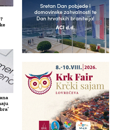
j?
ike
dana
maju
ebra’