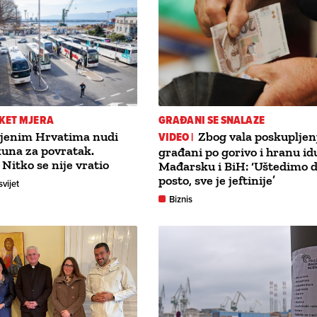
KET MJERA
GRAĐANI SE SNALAZE
ljenim Hrvatima nudi
VIDEO |
Zbog vala poskupljen
una za povratak.
građani po gorivo i hranu id
 Nitko se nije vratio
Mađarsku i BiH: ‘Uštedimo d
posto, sve je jeftinije’
svijet
Biznis