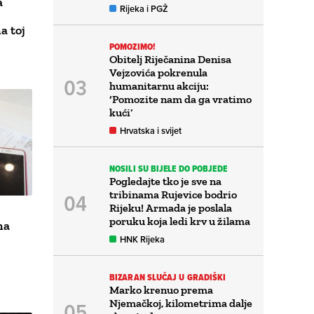
a
Rijeka i PGŽ
a toj
POMOZIMO!
Obitelj Riječanina Denisa
Vejzovića pokrenula
humanitarnu akciju:
‘Pomozite nam da ga vratimo
kući’
Hrvatska i svijet
NOSILI SU BIJELE DO POBJEDE
Pogledajte tko je sve na
tribinama Rujevice bodrio
Rijeku! Armada je poslala
poruku koja ledi krv u žilama
na
HNK Rijeka
BIZARAN SLUČAJ U GRADIŠKI
Marko krenuo prema
Njemačkoj, kilometrima dalje