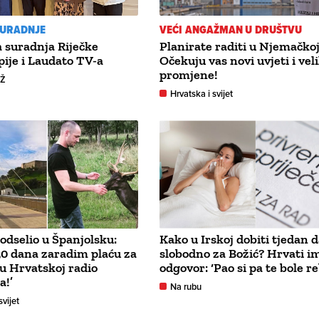
SURADNJE
VEĆI ANGAŽMAN U DRUŠTVU
 suradnja Riječke
Planirate raditi u Njemačko
ije i Laudato TV-a
Očekuju vas novi uvjeti i vel
promjene!
GŽ
Hrvatska i svijet
 odselio u Španjolsku:
Kako u Irskoj dobiti tjedan 
30 dana zaradim plaću za
slobodno za Božić? Hrvati i
u Hrvatskoj radio
odgovor: ‘Pao si pa te bole r
a!’
Na rubu
svijet