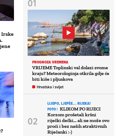
z Irske
.
ijene
PROGNOZA VREMENA
VRIJEME Toplinski val dolazi svome
kraju? Meteorologinja otkrila gdje će
biti kiše i pljuskova
Hrvatska i svijet
LIJEPO, LJEPŠE... RIJEKA!
KLIKOM PO RIJECI
FOTO |
Korzom prošetali kršni
riječki dečki… ali ne može ovo
proći i bez naših atraktivnih
g?
Riječanki :-)