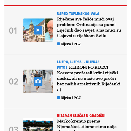
USRED TOPLINSKOG VALA
Riječane sve češće muči ovaj
problem: Ordinacije su pune!
Liječnik dao savjet, a na muci su
i lajavci u riječkom Azilu
Rijeka i PGŽ
LIJEPO, LJEPŠE... RIJEKA!
KLIKOM PO RIJECI
FOTO |
Korzom prošetali kršni riječki
dečki… ali ne može ovo proći i
bez naših atraktivnih Riječanki
:-)
Rijeka i PGŽ
BIZARAN SLUČAJ U GRADIŠKI
Marko krenuo prema
Njemačkoj, kilometrima dalje