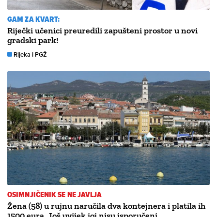
GAM ZA KVART:
Riječki učenici preuredili zapušteni prostor u novi
gradski park!
Rijeka i PGŽ
OSIMNJIČENIK SE NE JAVLJA
Žena (58) u rujnu naručila dva kontejnera i platila ih
1500 eura. Još uvijek joj nisu isporučeni..