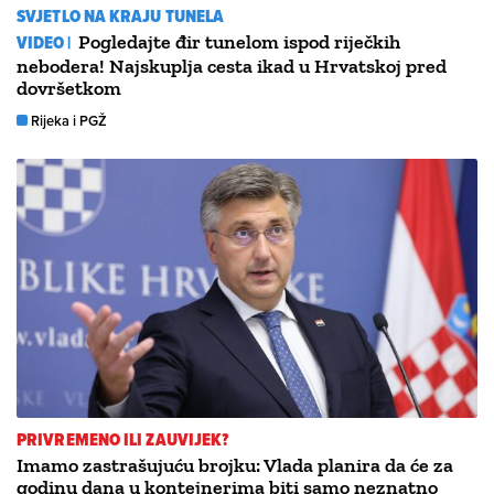
SVJETLO NA KRAJU TUNELA
VIDEO |
Pogledajte đir tunelom ispod riječkih
nebodera! Najskuplja cesta ikad u Hrvatskoj pred
dovršetkom
Rijeka i PGŽ
PRIVREMENO ILI ZAUVIJEK?
Imamo zastrašujuću brojku: Vlada planira da će za
godinu dana u kontejnerima biti samo neznatno