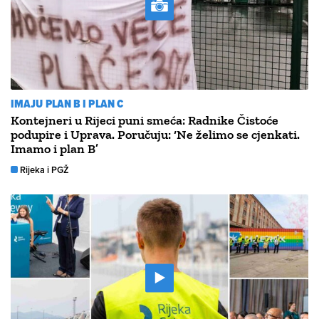
IMAJU PLAN B I PLAN C
Kontejneri u Rijeci puni smeća: Radnike Čistoće
podupire i Uprava. Poručuju: ‘Ne želimo se cjenkati.
Imamo i plan B’
Rijeka i PGŽ