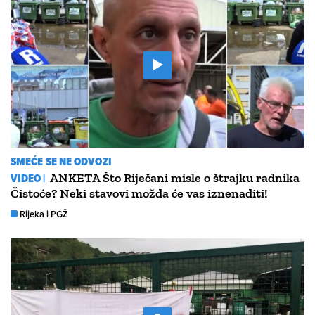
SMEĆE SE NE ODVOZI
VIDEO |
ANKETA Što Riječani misle o štrajku radnika
Čistoće? Neki stavovi možda će vas iznenaditi!
Rijeka i PGŽ