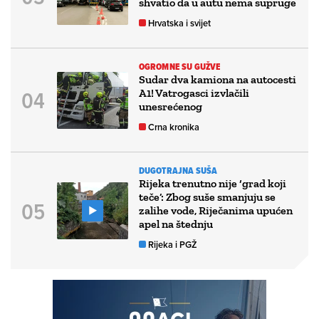
shvatio da u autu nema supruge
Hrvatska i svijet
OGROMNE SU GUŽVE
Sudar dva kamiona na autocesti
A1! Vatrogasci izvlačili
unesrećenog
Crna kronika
DUGOTRAJNA SUŠA
Rijeka trenutno nije ‘grad koji
teče’: Zbog suše smanjuju se
zalihe vode, Riječanima upućen
apel na štednju
Rijeka i PGŽ