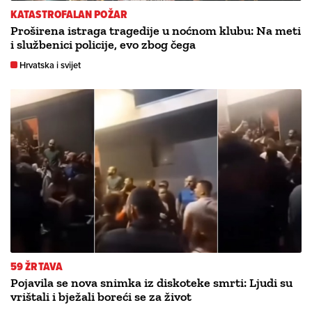
KATASTROFALAN POŽAR
Proširena istraga tragedije u noćnom klubu: Na meti
i službenici policije, evo zbog čega
Hrvatska i svijet
59 ŽRTAVA
Pojavila se nova snimka iz diskoteke smrti: Ljudi su
vrištali i bježali boreći se za život