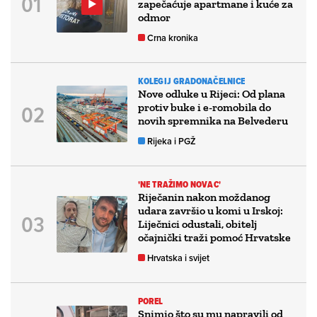
zapečaćuje apartmane i kuće za
odmor
Crna kronika
KOLEGIJ GRADONAČELNICE
Nove odluke u Rijeci: Od plana
protiv buke i e-romobila do
novih spremnika na Belvederu
Rijeka i PGŽ
'NE TRAŽIMO NOVAC'
Riječanin nakon moždanog
udara završio u komi u Irskoj:
Liječnici odustali, obitelj
očajnički traži pomoć Hrvatske
Hrvatska i svijet
POREL
Snimio što su mu napravili od