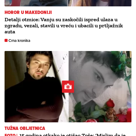
HOROR U MAKEDONIJI
Detalji otmice: Vanju su zaskočili ispred ulaza u
zgradu, vezali, stavili u vreću i ubacili u prtljažnik
auta
Crna kronika
TUŽNA OBLJETNICA
FOTO |
15 godina otkako je otišao Toše: ‘Mislim da je