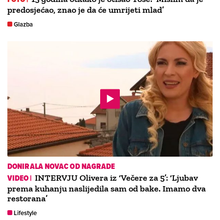
predosjećao, znao je da će umrijeti mlad’
Glazba
DONIRALA NOVAC OD NAGRADE
VIDEO |
INTERVJU Olivera iz ‘Večere za 5’: ‘Ljubav
prema kuhanju naslijedila sam od bake. Imamo dva
restorana’
Lifestyle