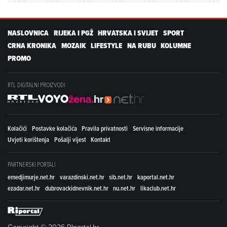
NASLOVNICA
RIJEKA I PGŽ
HRVATSKA I SVIJET
SPORT
CRNA KRONIKA
MOZAIK
LIFESTYLE
NA RUBU
KOLUMNE
PROMO
RTL DIGITALNI PROIZVODI
Kolačići
Postavke kolačića
Pravila privatnosti
Servisne informacije
Uvjeti korištenja
Pošalji vijest
Kontakt
PARTNERSKI PORTALI
emedjimurje.net.hr
varazdinski.net.hr
sib.net.hr
kaportal.net.hr
ezadar.net.hr
dubrovackidnevnik.net.hr
nu.net.hr
likaclub.net.hr
Copyright © 2026 RIportal.hr