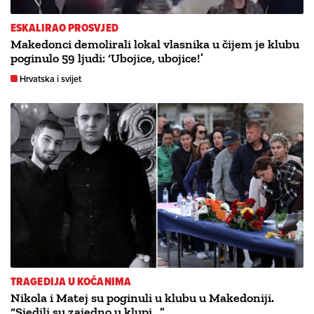
ESKALIRAO PROSVJED
Makedonci demolirali lokal vlasnika u čijem je klubu
poginulo 59 ljudi: ‘Ubojice, ubojice!’
Hrvatska i svijet
TRAGEDIJA U KOČANIMA
Nikola i Matej su poginuli u klubu u Makedoniji.
“Sjedili su zajedno u klupi…”