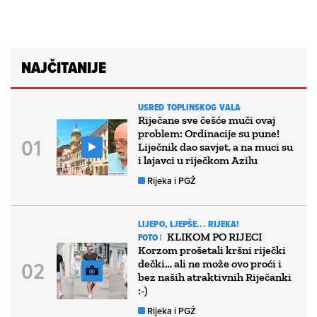
NAJČITANIJE
USRED TOPLINSKOG VALA
Riječane sve češće muči ovaj
problem: Ordinacije su pune!
Liječnik dao savjet, a na muci su
i lajavci u riječkom Azilu
Rijeka i PGŽ
LIJEPO, LJEPŠE... RIJEKA!
KLIKOM PO RIJECI
FOTO |
Korzom prošetali kršni riječki
dečki… ali ne može ovo proći i
bez naših atraktivnih Riječanki
:-)
Rijeka i PGŽ