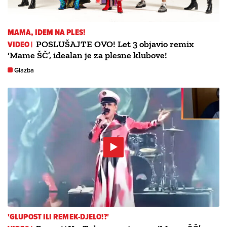
MAMA, IDEM NA PLES!
VIDEO |
POSLUŠAJTE OVO! Let 3 objavio remix
‘Mame ŠČ’, idealan je za plesne klubove!
Glazba
'GLUPOST ILI REMEK-DJELO!?'