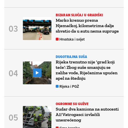
BIZARAN SLUČAJ U GRADIŠKI
Marko krenuo prema
Njemačkoj, kilometrima dalje
shvatio da u autu nema supruge
Hrvatska i svijet
DUGOTRAJNA SUŠA
Rijeka trenutno nije ‘grad koji
teče’: Zbog suše smanjuju se
zalihe vode, Riječanima upućen
apel na štednju
Rijeka i PGŽ
OGROMNE SU GUŽVE
Sudar dva kamiona na autocesti
A1! Vatrogasci izvlačili
unesrećenog