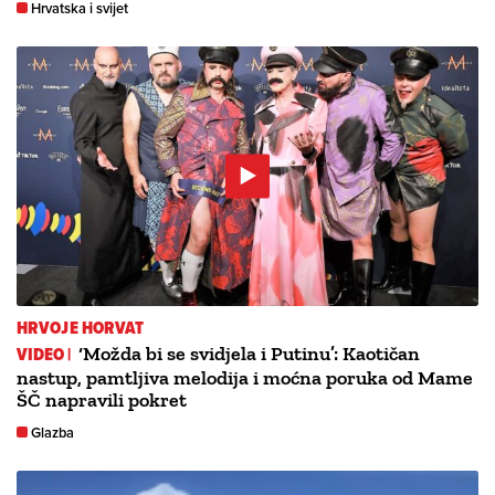
Hrvatska i svijet
HRVOJE HORVAT
VIDEO |
‘Možda bi se svidjela i Putinu’: Kaotičan
nastup, pamtljiva melodija i moćna poruka od Mame
ŠČ napravili pokret
Glazba