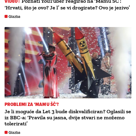
VIDEO |
Poznati YouTuber reagirao na ‘Mamu ŠČ’:
‘Hrvati, što je ovo? Je l’ se vi drogirate? Ovo je jezivo’
Glazba
PROBLEMI ZA 'MAMU ŠČ'?
Je li moguće da Let 3 bude diskvalificiran? Oglasili se
iz BBC-a: ‘Pravila su jasna, dvije stvari ne možemo
tolerirati’
Glazba