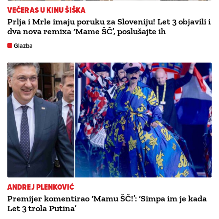
VEČERAS U KINU ŠIŠKA
Prlja i Mrle imaju poruku za Sloveniju! Let 3 objavili i
dva nova remixa ‘Mame ŠČ’, poslušajte ih
Glazba
ANDREJ PLENKOVIĆ
Premijer komentirao ‘Mamu ŠČ!’: ‘Simpa im je kada
Let 3 trola Putina’