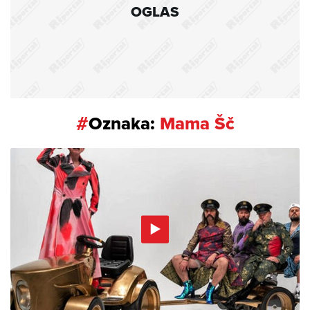
OGLAS
#
Oznaka:
Mama Šč