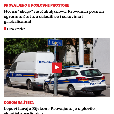
PROVALJENO U POSLOVNE PROSTORE
Noćna “akcija” na Kukuljanovu: Provalnici počinili
ogromnu štetu, a osladili se i sokovima i
grickalicama!
Crna kronika
OGROMNA ŠTETA
Lopovi haraju Rijekom; Provaljeno je u plovilo,
skladište, radionicu…