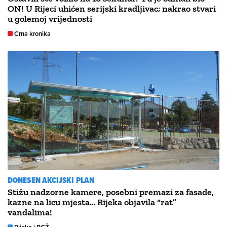
ON! U Rijeci uhićen serijski kradljivac; nakrao stvari
u golemoj vrijednosti
Crna kronika
DONESEN AKCIJSKI PLAN
Stižu nadzorne kamere, posebni premazi za fasade,
kazne na licu mjesta… Rijeka objavila “rat”
vandalima!