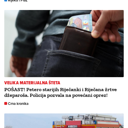
Rijeka i PGŽ
VELIKA MATERIJALNA ŠTETA
POŠAST! Petero starijih Riječanki i Riječana žrtve
džeparoša. Policija pozvala na povećani oprez!
Crna kronika