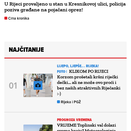
U Rijeci provaljeno u stan u Kresnikovoj ulici, policija
poziva građane na pojačani oprez!
Crna kronika
NAJČITANIJE
LIJEPO, LJEPŠE... RIJEKA!
KLIKOM PO RIJECI
FOTO |
Korzom prošetali kršni riječki
dečki… ali ne može ovo proći i
bez naših atraktivnih Riječanki
:-)
Rijeka i PGŽ
PROGNOZA VREMENA
VRIJEME Toplinski val dolazi
svome kraju? Meteorologinja