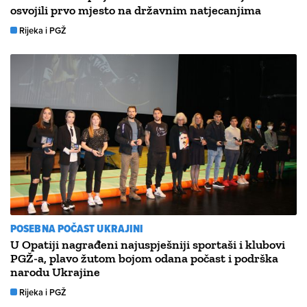
osvojili prvo mjesto na državnim natjecanjima
Rijeka i PGŽ
POSEBNA POČAST UKRAJINI
U Opatiji nagrađeni najuspješniji sportaši i klubovi
PGŽ-a, plavo žutom bojom odana počast i podrška
narodu Ukrajine
Rijeka i PGŽ