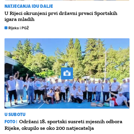
NATJECANJA IDU DALJE
U Rijeci okrunjeni prvi državni prvaci Sportskih
igara mladih
Rijeka i PGŽ
U SUBOTU
FOTO |
Održani 18. sportski susreti mjesnih odbora
Rijeke, okupilo se oko 200 natjecatelja