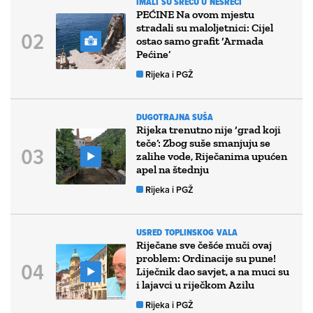
IMALI SU SREĆU U NESREČI
PEĆINE Na ovom mjestu
stradali su maloljetnici: Cijel
ostao samo grafit ‘Armada
Pećine’
Rijeka i PGŽ
DUGOTRAJNA SUŠA
Rijeka trenutno nije ‘grad koji
teče’: Zbog suše smanjuju se
zalihe vode, Riječanima upućen
apel na štednju
Rijeka i PGŽ
USRED TOPLINSKOG VALA
Riječane sve češće muči ovaj
problem: Ordinacije su pune!
Liječnik dao savjet, a na muci su
i lajavci u riječkom Azilu
Rijeka i PGŽ