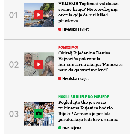
VRIJEME Toplinski val dolazi
svome kraju? Meteorologinja
otkrila gdje će biti kiše i
pljuskova
Hrvatska i svijet
POMOZIMO!
Obitelj Riječanina Denisa
Vejzovića pokrenula
humanitarnu akciju: ‘Pomozite
nam da ga vratimo kući’
Hrvatska i svijet
NOSILI SU BIJELE DO POBJEDE
Pogledajte tko je sve na
tribinama Rujevice bodrio
Rijeku! Armada je poslala
poruku koja ledi krv u žilama
HNK Rijeka