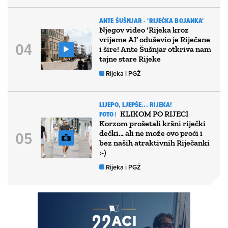
ANTE ŠUŠNJAR - 'RIJEČKA BOJANKA'
Njegov video ‘Rijeka kroz
vrijeme AI’ oduševio je Riječane
i šire! Ante Šušnjar otkriva nam
tajne stare Rijeke
Rijeka i PGŽ
LIJEPO, LJEPŠE... RIJEKA!
KLIKOM PO RIJECI
FOTO |
Korzom prošetali kršni riječki
dečki… ali ne može ovo proći i
bez naših atraktivnih Riječanki
:-)
Rijeka i PGŽ