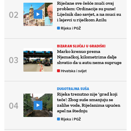
Riječane sve češće muči ovaj
problem: Ordinacije su pune!
Liječnik dao savjet, a na muci su
i lajavci u riječkom Azilu
Rijeka i PGŽ
BIZARAN SLUČAJ U GRADIŠKI
Marko krenuo prema
Njemačkoj, kilometrima dalje
shvatio da u autu nema supruge
Hrvatska i svijet
DUGOTRAJNA SUŠA
Rijeka trenutno nije ‘grad koji
teče’: Zbog suše smanjuju se
zalihe vode, Riječanima upućen
apel na štednju
Rijeka i PGŽ