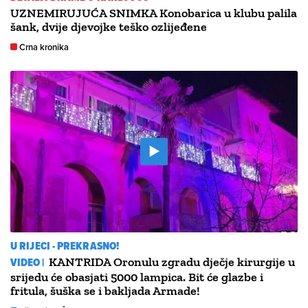
UZNEMIRUJUĆA SNIMKA Konobarica u klubu palila
šank, dvije djevojke teško ozlijeđene
Crna kronika
U RIJECI - PREKRASNO!
VIDEO |
KANTRIDA Oronulu zgradu dječje kirurgije u
srijedu će obasjati 5000 lampica. Bit će glazbe i
fritula, šuška se i bakljada Armade!