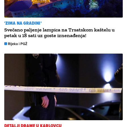
'ZIMA NA GRADINI'
Svečano paljenje lampica na Trsatskom kaštelu u
petak u 18 sati uz goste iznenađenja!
Rijeka i PGŽ
DETALJI DRAME U KARLOVCU