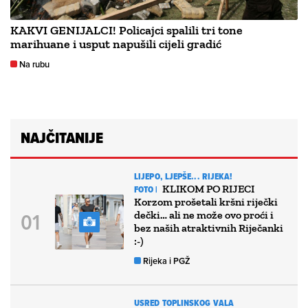
KAKVI GENIJALCI! Policajci spalili tri tone
marihuane i usput napušili cijeli gradić
Na rubu
NAJČITANIJE
LIJEPO, LJEPŠE... RIJEKA!
KLIKOM PO RIJECI
FOTO |
Korzom prošetali kršni riječki
dečki… ali ne može ovo proći i
bez naših atraktivnih Riječanki
:-)
Rijeka i PGŽ
USRED TOPLINSKOG VALA