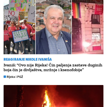
REAGIRANJE NIKOLE IVANIŠA
Ivaniš: “Ovo nije Rijeka! Čin paljenja zastave duginih
boja čin je divljaštva, mržnje i ksenofobije”
Rijeka i PGŽ