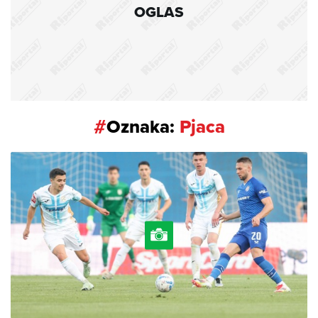
OGLAS
#
Oznaka:
Pjaca