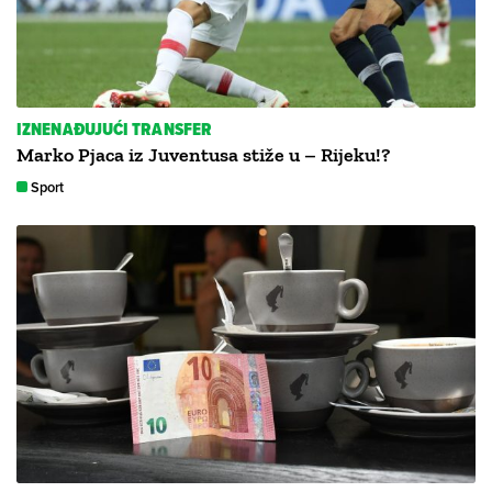
IZNENAĐUJUĆI TRANSFER
Marko Pjaca iz Juventusa stiže u – Rijeku!?
Sport