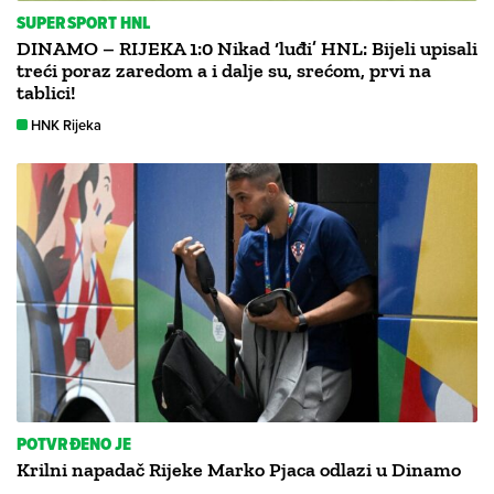
SUPERSPORT HNL
DINAMO – RIJEKA 1:0 Nikad ‘luđi’ HNL: Bijeli upisali
treći poraz zaredom a i dalje su, srećom, prvi na
tablici!
HNK Rijeka
POTVRĐENO JE
Krilni napadač Rijeke Marko Pjaca odlazi u Dinamo