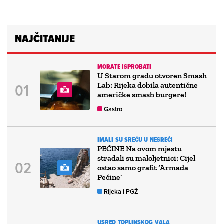
NAJČITANIJE
MORATE ISPROBATI
U Starom gradu otvoren Smash
Lab: Rijeka dobila autentične
američke smash burgere!
Gastro
IMALI SU SREĆU U NESREČI
PEĆINE Na ovom mjestu
stradali su maloljetnici: Cijel
ostao samo grafit ‘Armada
Pećine’
Rijeka i PGŽ
USRED TOPLINSKOG VALA