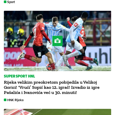
Sport
SUPERSPORT HNL
Rijeka velikim preokretom pobijedila u Velikoj
Gorici! ‘Vrući’ Sopić kao 12. igrač! Izvadio iz igre
Pašalića i Ivanovića već u 30. minuti!
HNK Rijeka