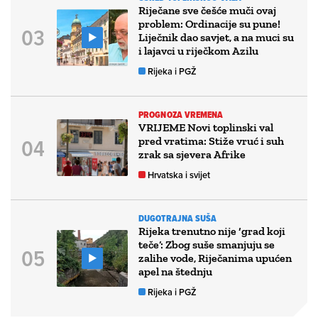
Riječane sve češće muči ovaj
problem: Ordinacije su pune!
Liječnik dao savjet, a na muci su
i lajavci u riječkom Azilu
Rijeka i PGŽ
PROGNOZA VREMENA
VRIJEME Novi toplinski val
pred vratima: Stiže vruć i suh
zrak sa sjevera Afrike
Hrvatska i svijet
DUGOTRAJNA SUŠA
Rijeka trenutno nije ‘grad koji
teče’: Zbog suše smanjuju se
zalihe vode, Riječanima upućen
apel na štednju
Rijeka i PGŽ