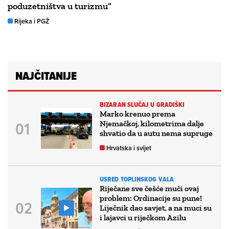
poduzetništva u turizmu”
Rijeka i PGŽ
NAJČITANIJE
BIZARAN SLUČAJ U GRADIŠKI
Marko krenuo prema
Njemačkoj, kilometrima dalje
shvatio da u autu nema supruge
Hrvatska i svijet
USRED TOPLINSKOG VALA
Riječane sve češće muči ovaj
problem: Ordinacije su pune!
Liječnik dao savjet, a na muci su
i lajavci u riječkom Azilu