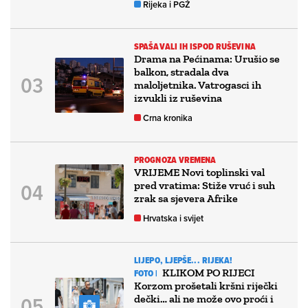
Rijeka i PGŽ
SPAŠAVALI IH ISPOD RUŠEVINA
Drama na Pećinama: Urušio se
balkon, stradala dva
maloljetnika. Vatrogasci ih
izvukli iz ruševina
Crna kronika
PROGNOZA VREMENA
VRIJEME Novi toplinski val
pred vratima: Stiže vruć i suh
zrak sa sjevera Afrike
Hrvatska i svijet
LIJEPO, LJEPŠE... RIJEKA!
KLIKOM PO RIJECI
FOTO |
Korzom prošetali kršni riječki
dečki… ali ne može ovo proći i