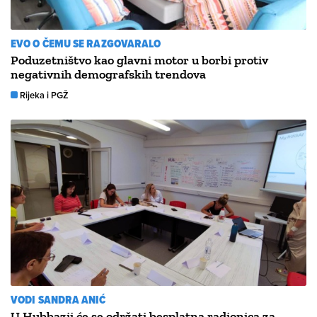
EVO O ČEMU SE RAZGOVARALO
Poduzetništvo kao glavni motor u borbi protiv
negativnih demografskih trendova
Rijeka i PGŽ
VODI SANDRA ANIĆ
U Hubbazii će se održati besplatna radionica za