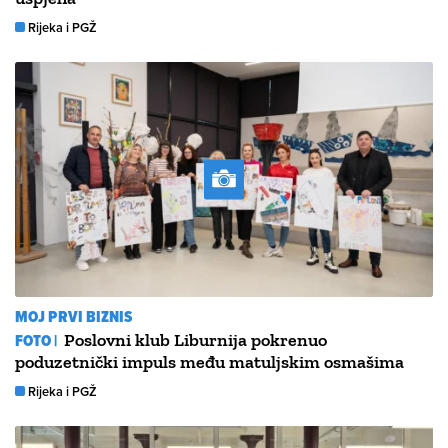
Rijeka i PGŽ
MOJ PRVI BIZNIS
FOTO |
Poslovni klub Liburnija pokrenuo
poduzetnički impuls među matuljskim osmašima
Rijeka i PGŽ