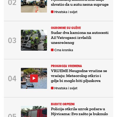
shvatio da u autu nema supruge
Hrvatska i svijet
OGROMNE SU GUŽVE
Sudar dva kamiona na autocesti
A1! Vatrogasci izvlačili
unesrećenog
Crna kronika
PROGNOZA VREMENA
VRIJEME Neugodne vrućine se
vraćaju: Meteorolog otkrio i
gdje bi moglo biti pljuskova
Hrvatska i svijet
BUDITE ORPEZNI
Policija otkrila uzrok požara u
Njivicama: Evo zašto je buknulo