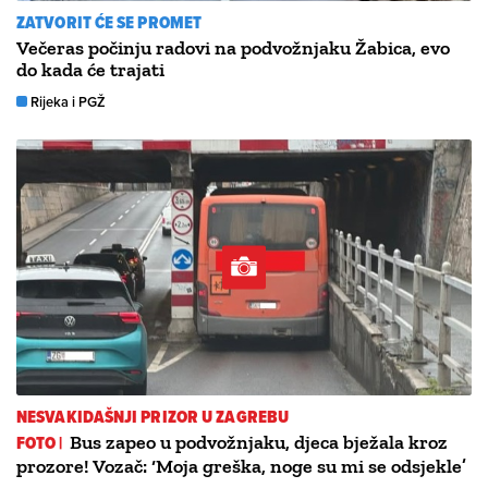
ZATVORIT ĆE SE PROMET
Večeras počinju radovi na podvožnjaku Žabica, evo
do kada će trajati
Rijeka i PGŽ
NESVAKIDAŠNJI PRIZOR U ZAGREBU
FOTO |
Bus zapeo u podvožnjaku, djeca bježala kroz
prozore! Vozač: ‘Moja greška, noge su mi se odsjekle’