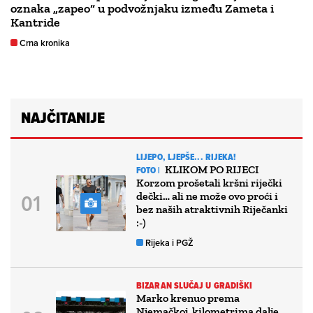
oznaka „zapeo“ u podvožnjaku između Zameta i
Kantride
Crna kronika
NAJČITANIJE
LIJEPO, LJEPŠE... RIJEKA!
KLIKOM PO RIJECI
FOTO |
Korzom prošetali kršni riječki
dečki… ali ne može ovo proći i
bez naših atraktivnih Riječanki
:-)
Rijeka i PGŽ
BIZARAN SLUČAJ U GRADIŠKI
Marko krenuo prema
Njemačkoj, kilometrima dalje