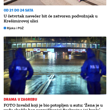
OD 21 DO 24 SATA
U četvrtak navečer bit će zatvoren podvožnjak u
Krešimirovoj ulici
Rijeka i PGŽ
DRAMA U ZAGREBU
FOTO Invalid koji je bio potopljen u autu: ‘Žena je u
vodu skočila bez razmišljanja! Beskrajno joj hvala’