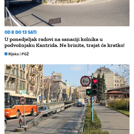
OD 8 DO 13 SATI
U ponedjeljak radovi na sanaciji kolnika u
podvožnjaku Kantrida. Ne brinite, trajat će kratko!
Rijeka i PGŽ