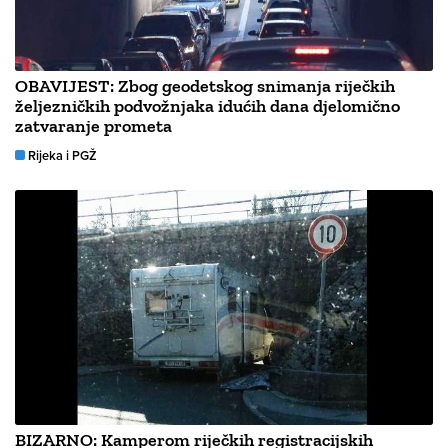
OBAVIJEST: Zbog geodetskog snimanja riječkih
željezničkih podvožnjaka idućih dana djelomično
zatvaranje prometa
Rijeka i PGŽ
BIZARNO: Kamperom riječkih registracijskih