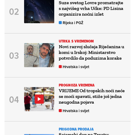
Suze svetog Lovre promatrajte
s najvišeg vrha Učke: PD Lisina
organizira noćni izlet
Rijeka i PGŽ
UTRKA S VREMENOM
Novi razvoj slučaja Riječanina u
komi u Irskoj: Ministarstvo
potvrdilo da poduzima korake
Hrvatska i svijet
PROGNOZA VREMENA
VRIJEME Od tropskih noći neće
se moći spavati, stiže još jedna
neugodna pojava
Hrvatska i svijet
PRIGODNA PRODAJA
Sajamski dan na Trsatu: