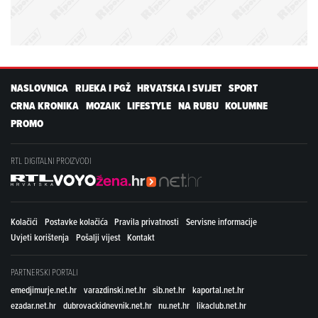
NASLOVNICA
RIJEKA I PGŽ
HRVATSKA I SVIJET
SPORT
CRNA KRONIKA
MOZAIK
LIFESTYLE
NA RUBU
KOLUMNE
PROMO
RTL DIGITALNI PROIZVODI
Kolačići
Postavke kolačića
Pravila privatnosti
Servisne informacije
Uvjeti korištenja
Pošalji vijest
Kontakt
PARTNERSKI PORTALI
emedjimurje.net.hr
varazdinski.net.hr
sib.net.hr
kaportal.net.hr
ezadar.net.hr
dubrovackidnevnik.net.hr
nu.net.hr
likaclub.net.hr