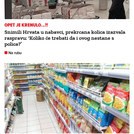
OPET JE KRENULO...?!
Snimili Hrvata u nabavci, prekrcana kolica izazvala
raspravu: ‘Koliko će trebati da i ovog nestane s
polica?’
Na rubu