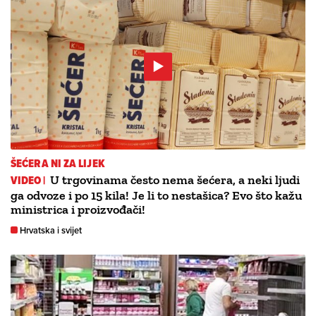
ŠEĆERA NI ZA LIJEK
VIDEO |
U trgovinama često nema šećera, a neki ljudi
ga odvoze i po 15 kila! Je li to nestašica? Evo što kažu
ministrica i proizvođači!
Hrvatska i svijet