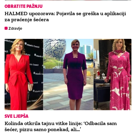
OBRATITE PAŽNJU
HALMED upozorava: Pojavila se greška u aplikaciji
za praćenje šećera
Zdravlje
SVE LJEPŠA
Kolinda otkrila tajnu vitke linije: ‘Odbacila sam
šećer, pizzu samo ponekad, ali…’