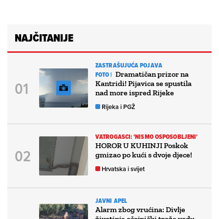
NAJČITANIJE
ZASTRAŠUJUĆA POJAVA
Dramatičan prizor na
FOTO |
Kantridi! Pijavica se spustila
nad more ispred Rijeke
Rijeka i PGŽ
VATROGASCI: 'NISMO OSPOSOBLJENI'
HOROR U KUHINJI Poskok
gmizao po kući s dvoje djece!
Hrvatska i svijet
JAVNI APEL
Alarm zbog vrućina: Divlje
životinje očajnički traže vodu,