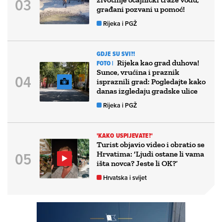
građani pozvani u pomoć!
Rijeka i PGŽ
GDJE SU SVI?!
Rijeka kao grad duhova!
FOTO |
Sunce, vrućina i praznik
ispraznili grad: Pogledajte kako
danas izgledaju gradske ulice
Rijeka i PGŽ
'KAKO USPIJEVATE?'
Turist objavio video i obratio se
Hrvatima: ‘Ljudi ostane li vama
išta novca? Jeste li OK?’
Hrvatska i svijet