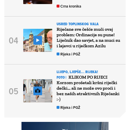
Crna kronika
USRED TOPLINSKOG VALA
Riječane sve češće muči ovaj
problem: Ordinacije su pune!
Liječnik dao savjet, a na muci su
i lajavci u riječkom Azilu
Rijeka i PGŽ
LIJEPO, LJEPŠE... RIJEKA!
KLIKOM PO RIJECI
FOTO |
Korzom prošetali kršni riječki
dečki… ali ne može ovo proći i
bez naših atraktivnih Riječanki
:-)
Rijeka i PGŽ