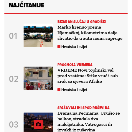
NAJČITANIJE
BIZARAN SLUČAJ U GRADIŠKI
Marko krenuo prema
Njemačkoj, kilometrima dalje
shvatio da u autu nema supruge
Hrvatska i svijet
PROGNOZA VREMENA
VRIJEME Novi toplinski val
pred vratima: Stiže vruć i suh
zrak sa sjevera Afrike
Hrvatska i svijet
SPAŠAVALI IH ISPOD RUŠEVINA
Drama na Pećinama: Urušio se
balkon, stradala dva
maloljetnika. Vatrogasci ih
izvukli iz ruševina