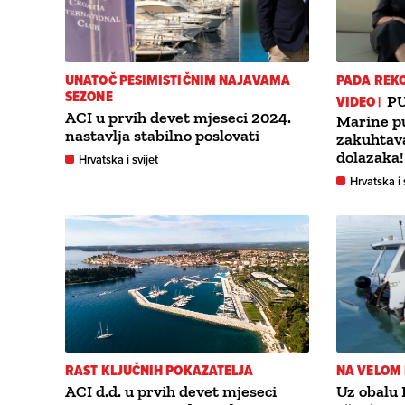
UNATOČ PESIMISTIČNIM NAJAVAMA
PADA REK
SEZONE
VIDEO |
PU
ACI u prvih devet mjeseci 2024.
Marine pu
nastavlja stabilno poslovati
zakuhtav
dolazaka!
Hrvatska i svijet
Hrvatska i 
RAST KLJUČNIH POKAZATELJA
NA VELOM
ACI d.d. u prvih devet mjeseci
Uz obalu