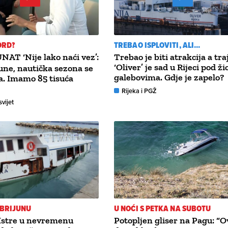
ORD?
TREBAO ISPLOVITI, ALI...
NAT ‘Nije lako naći vez’:
Trebao je biti atrakcija a tra
‘Oliver’ je sad u Rijeci pod ži
ne, nautička sezona se
galebovima. Gdje je zapelo?
a. Imamo 85 tisuća
Rijeka i PGŽ
svijet
 BRIJUNU
U NOĆI S PETKA NA SUBOTU
 Istre u nevremenu
Potopljen gliser na Pagu: “O