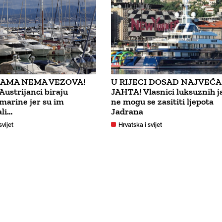
AMA NEMA VEZOVA!
U RIJECI DOSAD NAJVEĆA
 Austrijanci biraju
JAHTA! Vlasnici luksuznih j
marine jer su im
ne mogu se zasititi ljepota
ali…
Jadrana
svijet
Hrvatska i svijet