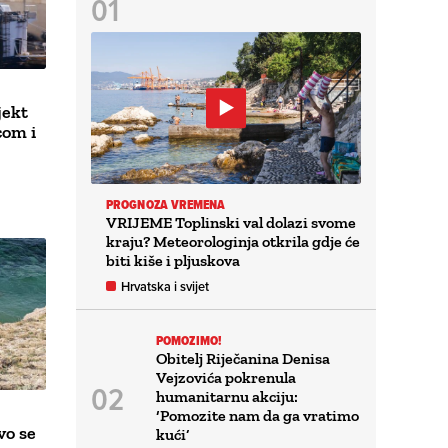
jekt
com i
PROGNOZA VREMENA
VRIJEME Toplinski val dolazi svome
kraju? Meteorologinja otkrila gdje će
biti kiše i pljuskova
Hrvatska i svijet
POMOZIMO!
Obitelj Riječanina Denisa
Vejzovića pokrenula
humanitarnu akciju:
‘Pomozite nam da ga vratimo
vo se
kući’