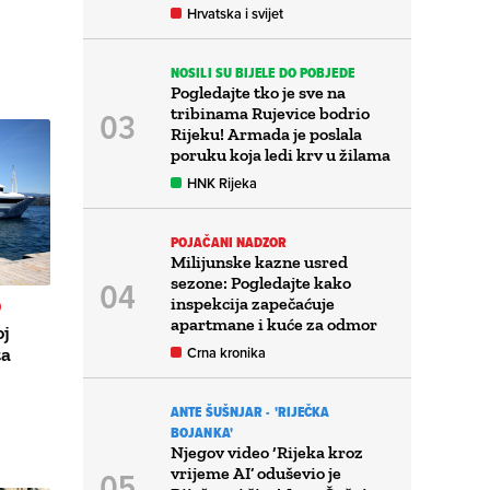
Hrvatska i svijet
NOSILI SU BIJELE DO POBJEDE
Pogledajte tko je sve na
tribinama Rujevice bodrio
Rijeku! Armada je poslala
poruku koja ledi krv u žilama
HNK Rijeka
POJAČANI NADZOR
Milijunske kazne usred
sezone: Pogledajte kako
inspekcija zapečaćuje
O
apartmane i kuće za odmor
oj
ta
Crna kronika
ANTE ŠUŠNJAR - 'RIJEČKA
BOJANKA'
Njegov video ‘Rijeka kroz
vrijeme AI’ oduševio je