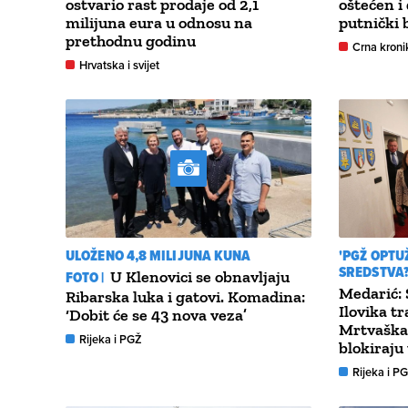
ostvario rast prodaje od 2,1
oštećen i
milijuna eura u odnosu na
putnički 
prethodnu godinu
Crna kroni
Hrvatska i svijet
ULOŽENO 4,8 MILIJUNA KUNA
'PGŽ OPTU
SREDSTVA?
FOTO |
U Klenovici se obnavljaju
Medarić: 
Ribarska luka i gatovi. Komadina:
Ilovika tr
‘Dobit će se 43 nova veza’
Mrtvaška 
Rijeka i PGŽ
blokiraju
Rijeka i P