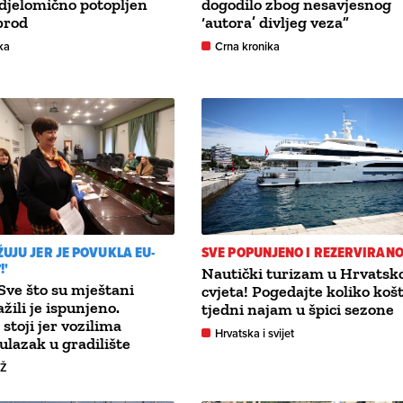
 djelomično potopljen
dogodilo zbog nesavjesnog
brod
‘autora’ divljeg veza”
ka
Crna kronika
ŽUJU JER JE POVUKLA EU-
SVE POPUNJENO I REZERVIRAN
!'
Nautički turizam u Hrvatsk
Sve što su mještani
cvjeta! Pogedajte koliko koš
ažili je ispunjeno.
tjedni najam u špici sezone
stoji jer vozilima
Hrvatska i svijet
 ulazak u gradilište
GŽ