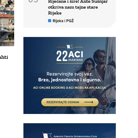
Riječane i šire! Ante Šušnjar
otkriva nam tajne stare
Rijeke
Rijeka i PGŽ
ahti