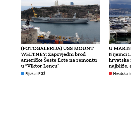
(FOTOGALERIJA) USS MOUNT
U MARIN
WHITNEY: Zapovjedni brod
Nijemci i
američke Šeste flote na remontu
hrvatske 
u “Viktor Lencu”
najbliže, 
Rijeka i PGŽ
Hrvatska i 