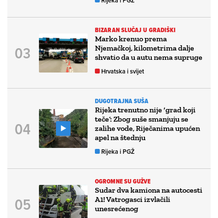
Rijeka i PGŽ
BIZARAN SLUČAJ U GRADIŠKI
Marko krenuo prema
Njemačkoj, kilometrima dalje
shvatio da u autu nema supruge
Hrvatska i svijet
DUGOTRAJNA SUŠA
Rijeka trenutno nije ‘grad koji
teče’: Zbog suše smanjuju se
zalihe vode, Riječanima upućen
apel na štednju
Rijeka i PGŽ
OGROMNE SU GUŽVE
Sudar dva kamiona na autocesti
A1! Vatrogasci izvlačili
unesrećenog