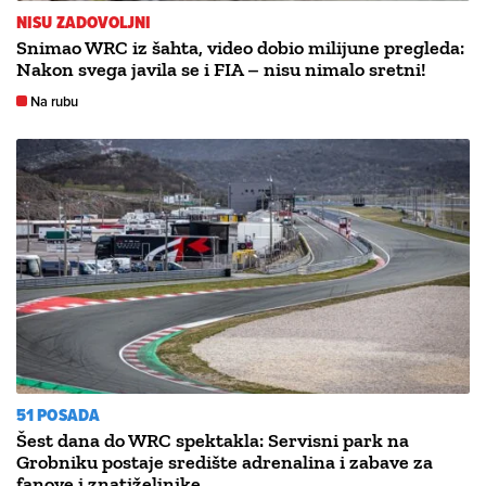
NISU ZADOVOLJNI
Snimao WRC iz šahta, video dobio milijune pregleda:
Nakon svega javila se i FIA – nisu nimalo sretni!
Na rubu
51 POSADA
Šest dana do WRC spektakla: Servisni park na
Grobniku postaje središte adrenalina i zabave za
fanove i znatiželjnike