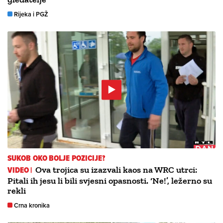
Rijeka i PGŽ
SUKOB OKO BOLJE POZICIJE?
VIDEO |
Ova trojica su izazvali kaos na WRC utrci:
Pitali ih jesu li bili svjesni opasnosti. ‘Ne!’, ležerno su
rekli
Crna kronika