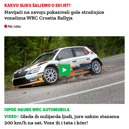
KAKVU SLIKU ŠALJEMO U SVIJET?
Navijači na zavoju pokazivali gole stražnjice
vozačima WRC Croatia Rallyja
Na rubu
ISPOD HAUBE WRC AUTOMOBILA
VIDEO |
Gleda ih milijarda ljudi, jure uskim stazama
200 km/h na sat. Voze ih i tata i kćer!