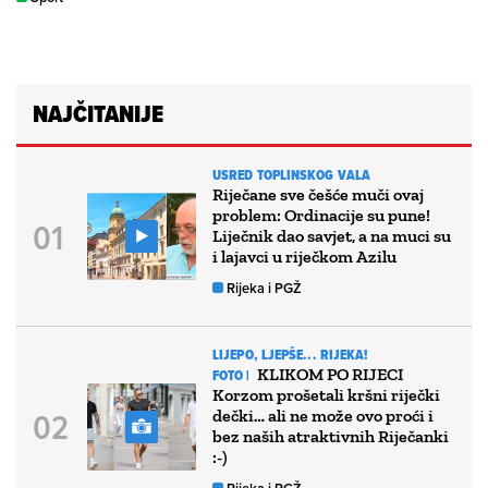
NAJČITANIJE
USRED TOPLINSKOG VALA
Riječane sve češće muči ovaj
problem: Ordinacije su pune!
Liječnik dao savjet, a na muci su
i lajavci u riječkom Azilu
Rijeka i PGŽ
LIJEPO, LJEPŠE... RIJEKA!
KLIKOM PO RIJECI
FOTO |
Korzom prošetali kršni riječki
dečki… ali ne može ovo proći i
bez naših atraktivnih Riječanki
:-)