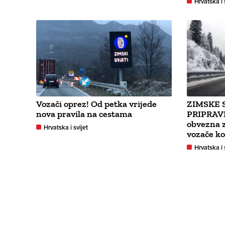
Hrvatska i 
Vozači oprez! Od petka vrijede
ZIMSKE S
nova pravila na cestama
PRIPRAV
obvezna 
Hrvatska i svijet
vozače ko
Hrvatska i 