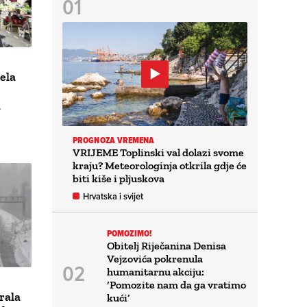
ela
a
PROGNOZA VREMENA
VRIJEME Toplinski val dolazi svome
kraju? Meteorologinja otkrila gdje će
biti kiše i pljuskova
Hrvatska i svijet
POMOZIMO!
Obitelj Riječanina Denisa
Vejzovića pokrenula
humanitarnu akciju:
‘Pomozite nam da ga vratimo
rala
kući’