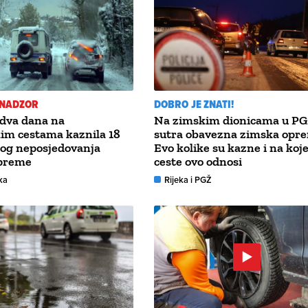
 NADZOR
DOBRO JE ZNATI!
u dva dana na
Na zimskim dionicama u PG
im cestama kaznila 18
sutra obavezna zimska opr
bog neposjedovanja
Evo kolike su kazne i na koje
preme
ceste ovo odnosi
ka
Rijeka i PGŽ