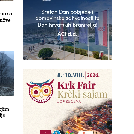
mo sa
gužve
kojim
lje