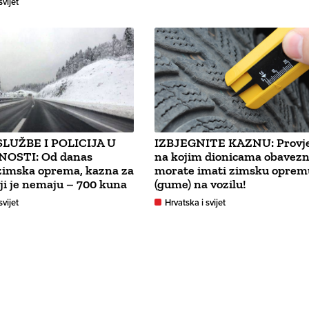
svijet
LUŽBE I POLICIJA U
IZBJEGNITE KAZNU: Provje
NOSTI: Od danas
na kojim dionicama obavez
zimska oprema, kazna za
morate imati zimsku oprem
ji je nemaju – 700 kuna
(gume) na vozilu!
svijet
Hrvatska i svijet