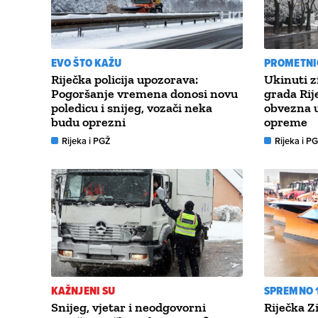
EVO ŠTO KAŽU
PROMETNI
Riječka policija upozorava:
Ukinuti z
Pogoršanje vremena donosi novu
grada Rije
poledicu i snijeg, vozači neka
obvezna 
budu oprezni
opreme
Rijeka i PGŽ
Rijeka i P
KAŽNJENI SU
SPREMNO 1
Snijeg, vjetar i neodgovorni
Riječka 