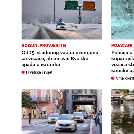
VOZAČI, PROVJERITE!
POJAČANI
Od 15. studenog važna promjena
Policija 
za vozače, ali ne sve: Evo tko
županijsk
spada u iznimke
vozača z
zimske o
Hrvatska i svijet
Crna kroni