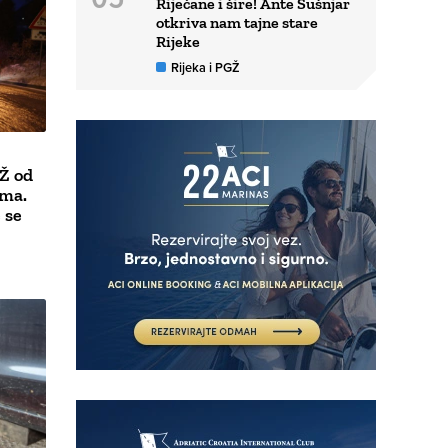
Riječane i šire! Ante Šušnjar
otkriva nam tajne stare
Rijeke
Rijeka i PGŽ
Ž od
ema.
 se