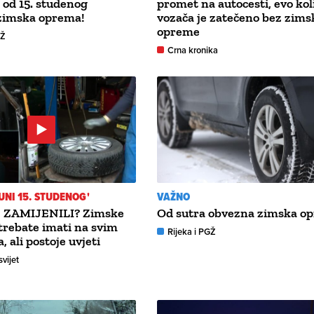
: od 15. studenog
promet na autocesti, evo kol
zimska oprema!
vozača je zatečeno bez zims
opreme
GŽ
Crna kronika
UNI 15. STUDENOG'
VAŽNO
 ZAMIJENILI? Zimske
Od sutra obvezna zimska o
rebate imati na svim
Rijeka i PGŽ
 ali postoje uvjeti
svijet