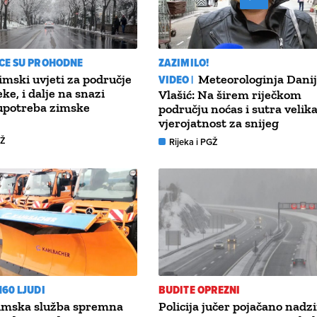
CE SU PROHODNE
ZAZIMILO!
imski uvjeti za područje
VIDEO |
Meteorologinja Danij
ke, i dalje na snazi
Vlašić: Na širem riječkom
upotreba zimske
području noćas i sutra velik
vjerojatnost za snijeg
GŽ
Rijeka i PGŽ
60 LJUDI
BUDITE OPREZNI
Zimska služba spremna
Policija jučer pojačano nadzi