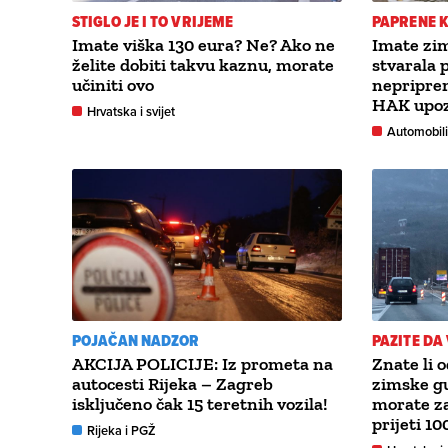
STIGLO JE I TO VRIJEME
PAPRENE 
Imate viška 130 eura? Ne? Ako ne
Imate zi
želite dobiti takvu kaznu, morate
stvarala
učiniti ovo
nepripre
HAK upoz
Hrvatska i svijet
Automobili
POJAČAN NADZOR
PAZITE DA
AKCIJA POLICIJE: Iz prometa na
Znate li 
autocesti Rijeka – Zagreb
zimske gu
isključeno čak 15 teretnih vozila!
morate za
prijeti 1
Rijeka i PGŽ