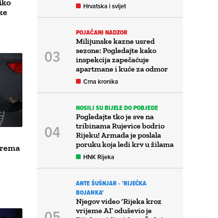
iko
Hrvatska i svijet
ke
POJAČANI NADZOR
Milijunske kazne usred
sezone: Pogledajte kako
inspekcija zapečaćuje
apartmane i kuće za odmor
Crna kronika
NOSILI SU BIJELE DO POBJEDE
Pogledajte tko je sve na
tribinama Rujevice bodrio
Rijeku! Armada je poslala
poruku koja ledi krv u žilama
prema
HNK Rijeka
ANTE ŠUŠNJAR - 'RIJEČKA
BOJANKA'
Njegov video ‘Rijeka kroz
vrijeme AI’ oduševio je