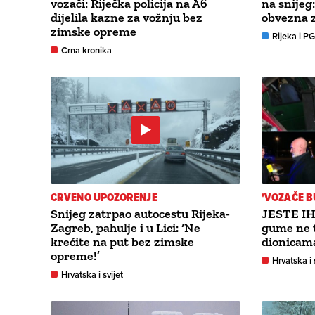
vozači: Riječka policija na A6
na snijeg
dijelila kazne za vožnju bez
obvezna 
zimske opreme
Rijeka i P
Crna kronika
CRVENO UPOZORENJE
'VOZAČE B
Snijeg zatrpao autocestu Rijeka-
JESTE IH
Zagreb, pahulje i u Lici: ‘Ne
gume ne t
krećite na put bez zimske
dionicama,
opreme!’
Hrvatska i 
Hrvatska i svijet