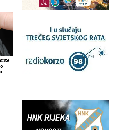
rite
no
u