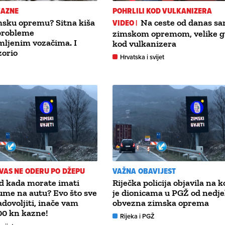
KAZNE
POHRLILI KOD VULKANIZERA
msku opremu? Sitna kiša
VIDEO |
Na ceste od danas sa
 probleme
zimskom opremom, velike 
mljenim vozačima. I
kod vulkanizera
orio
Hrvatska i svijet
 VAS NE ODERU PO DŽEPU
VAŽNA OBAVIJEST
od kada morate imati
Riječka policija objavila na 
me na autu? Evo što sve
je dionicama u PGŽ od nedje
dovoljiti, inače vam
obvezna zimska oprema
000 kn kazne!
Rijeka i PGŽ