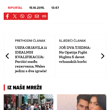
RIPORTAL
15.10.2015.
13:47
PRETHODNI ČLANAK
SLJEDEĆI ČLANAK
UEFA OBJAVILA 11
JOŠ DVA TJEDNA:
IDEALNIH
Na Opatija Fight
KVALIFIKACIJA:
Nightu 6 devet
Perišić među
vrhunskih borbi
rezervama, Wales
jedini s dva igrača!
IZ NAŠE MREŽE