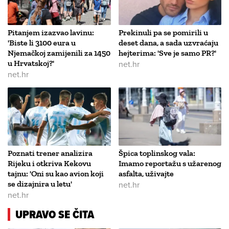
Pitanjem izazvao lavinu:
Prekinuli pa se pomirili u
'Biste li 3100 eura u
deset dana, a sada uzvraćaju
Njemačkoj zamijenili za 1450
hejterima: 'Sve je samo PR?'
u Hrvatskoj?'
net.hr
net.hr
Poznati trener analizira
Špica toplinskog vala:
Rijeku i otkriva Kekovu
Imamo reportažu s užarenog
tajnu: 'Oni su kao avion koji
asfalta, uživajte
se dizajnira u letu'
net.hr
net.hr
UPRAVO SE ČITA