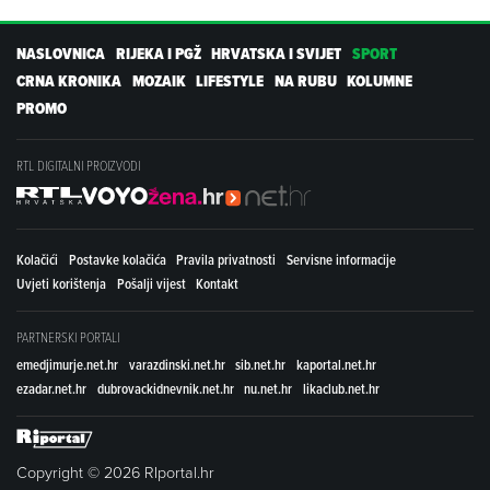
NASLOVNICA
RIJEKA I PGŽ
HRVATSKA I SVIJET
SPORT
CRNA KRONIKA
MOZAIK
LIFESTYLE
NA RUBU
KOLUMNE
PROMO
RTL DIGITALNI PROIZVODI
Kolačići
Postavke kolačića
Pravila privatnosti
Servisne informacije
Uvjeti korištenja
Pošalji vijest
Kontakt
PARTNERSKI PORTALI
emedjimurje.net.hr
varazdinski.net.hr
sib.net.hr
kaportal.net.hr
ezadar.net.hr
dubrovackidnevnik.net.hr
nu.net.hr
likaclub.net.hr
Copyright © 2026 RIportal.hr