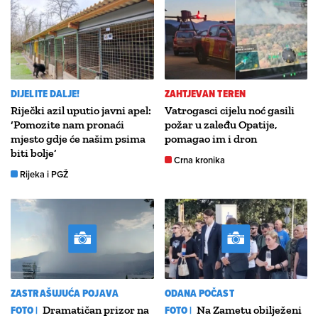
DIJELITE DALJE!
ZAHTJEVAN TEREN
Riječki azil uputio javni apel:
Vatrogasci cijelu noć gasili
‘Pomozite nam pronaći
požar u zaleđu Opatije,
mjesto gdje će našim psima
pomagao im i dron
biti bolje’
Crna kronika
Rijeka i PGŽ
ZASTRAŠUJUĆA POJAVA
ODANA POČAST
FOTO |
Dramatičan prizor na
FOTO |
Na Zametu obilježeni