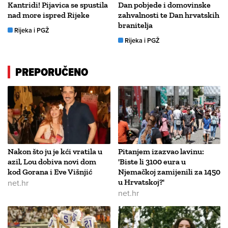
Kantridi! Pijavica se spustila
Dan pobjede i domovinske
nad more ispred Rijeke
zahvalnosti te Dan hrvatskih
branitelja
Rijeka i PGŽ
Rijeka i PGŽ
PREPORUČENO
Nakon što ju je kći vratila u
Pitanjem izazvao lavinu:
azil, Lou dobiva novi dom
'Biste li 3100 eura u
kod Gorana i Eve Višnjić
Njemačkoj zamijenili za 1450
net.hr
u Hrvatskoj?'
net.hr