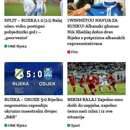
SPLIT – RIJEKA 1-2 (1:1) Balaj
I WINNETOU NAVIJA ZA
ušao, vidio, postigao
RIJEKU! Albanski glumac
pobjednički gol i –
Nik Xhelilaj dobio dres
„pocrvenio!
Rijeke s potpisima albanskih
reprezentativaca
HNK Rijeka
Film
RIJEKA – OSIJEK 5:0 Riječku
BEKIM BALAJ Zajedno smo
nogometnu rapsodiju
došli do uspjeha, zajedno
okrunio maestralni dvojac
ćemo naći izlaz i iz ove
„B&B“
situacije
HNK Rijeka
Sport