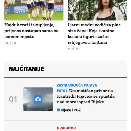
Hajduk traži iskupljenje,
Ljetni modni vodič za plus
prijenos dostupan samo na
size žene: Koje tkanine
jednom mjestu
laskaju figuri i zašto
net.hr
izbjegavati kaftane
net.hr
NAJČITANIJE
ZASTRAŠUJUĆA POJAVA
Dramatičan prizor na
FOTO |
Kantridi! Pijavica se spustila
nad more ispred Rijeke
Rijeka i PGŽ
U ZAGREBU