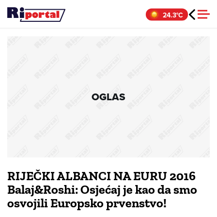
Skip
24.3°C
to
content
OGLAS
RIJEČKI ALBANCI NA EURU 2016
Balaj&Roshi: Osjećaj je kao da smo
osvojili Europsko prvenstvo!