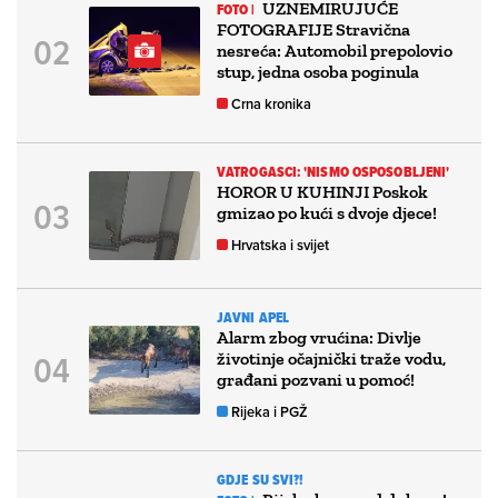
UZNEMIRUJUĆE
FOTO |
FOTOGRAFIJE Stravična
nesreća: Automobil prepolovio
stup, jedna osoba poginula
Crna kronika
VATROGASCI: 'NISMO OSPOSOBLJENI'
HOROR U KUHINJI Poskok
gmizao po kući s dvoje djece!
Hrvatska i svijet
JAVNI APEL
Alarm zbog vrućina: Divlje
životinje očajnički traže vodu,
građani pozvani u pomoć!
Rijeka i PGŽ
GDJE SU SVI?!