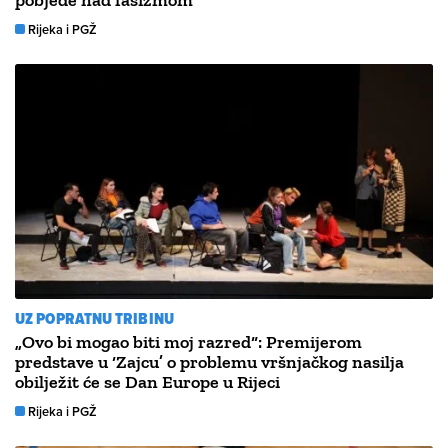
pobjede nad fašizmom
Rijeka i PGŽ
UZ POPRATNU TRIBINU
„Ovo bi mogao biti moj razred“: Premijerom
predstave u ‘Zajcu’ o problemu vršnjačkog nasilja
obilježit će se Dan Europe u Rijeci
Rijeka i PGŽ