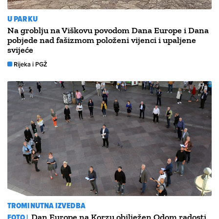
U PARKU
Na groblju na Viškovu povodom Dana Europe i Dana
pobjede nad fašizmom položeni vijenci i upaljene
svijeće
Rijeka i PGŽ
TROMINUTNA IZVEDBA
FOTO |
Dan Europe na Korzu obilježen Odom radosti