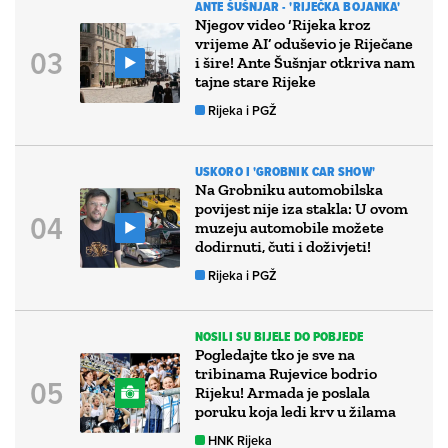
ANTE ŠUŠNJAR - 'RIJEČKA BOJANKA'
Njegov video ‘Rijeka kroz
vrijeme AI’ oduševio je Riječane
i šire! Ante Šušnjar otkriva nam
tajne stare Rijeke
Rijeka i PGŽ
USKORO I 'GROBNIK CAR SHOW'
Na Grobniku automobilska
povijest nije iza stakla: U ovom
muzeju automobile možete
dodirnuti, čuti i doživjeti!
Rijeka i PGŽ
NOSILI SU BIJELE DO POBJEDE
Pogledajte tko je sve na
tribinama Rujevice bodrio
Rijeku! Armada je poslala
poruku koja ledi krv u žilama
HNK Rijeka