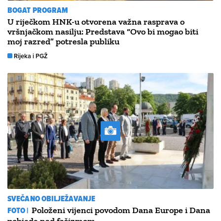
BOGAT PROGRAM
U riječkom HNK-u otvorena važna rasprava o
vršnjačkom nasilju: Predstava “Ovo bi mogao biti
moj razred” potresla publiku
Rijeka i PGŽ
SVEČANO OBILJEŽAVANJE
FOTO |
Položeni vijenci povodom Dana Europe i Dana