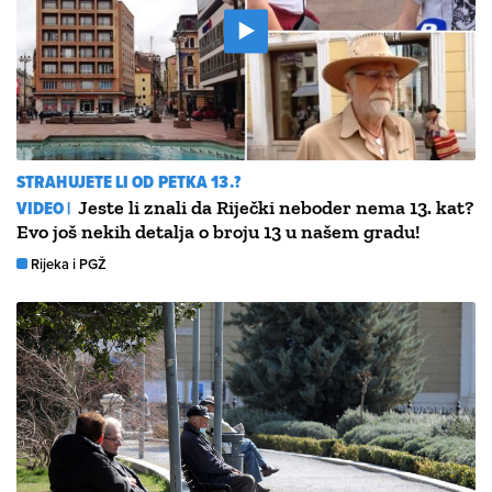
STRAHUJETE LI OD PETKA 13.?
VIDEO |
Jeste li znali da Riječki neboder nema 13. kat?
Evo još nekih detalja o broju 13 u našem gradu!
Rijeka i PGŽ