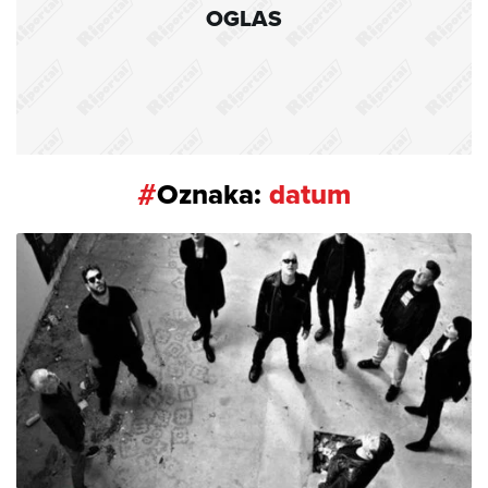
OGLAS
#
Oznaka:
datum