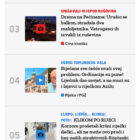
SPAŠAVALI IH ISPOD RUŠEVINA
Drama na Pećinama: Urušio se
balkon, stradala dva
maloljetnika. Vatrogasci ih
izvukli iz ruševina
Crna kronika
USRED TOPLINSKOG VALA
Riječane sve češće muči ovaj
problem: Ordinacije su pune!
Liječnik dao savjet, a na muci su
i lajavci u riječkom Azilu
Rijeka i PGŽ
LIJEPO, LJEPŠE... RIJEKA!
KLIKOM PO RIJECI
FOTO |
Korzom prošetali kršni riječki
dečki… ali ne može ovo proći i
bez naših atraktivnih Riječanki