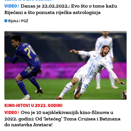
VIDEO |
Danas je 22.02.2022.: Evo što o tome kažu
Riječani a što poznata riječka astrologinja
Rijeka i PGŽ
KINO-HITOVI U 2022. GODINI
VIDEO |
Ovo je 10 najiščekivanijih kino-filmova u
2022. godini: Od ‘letećeg’ Toma Cruisea i Batmana
do nastavka Avatara!