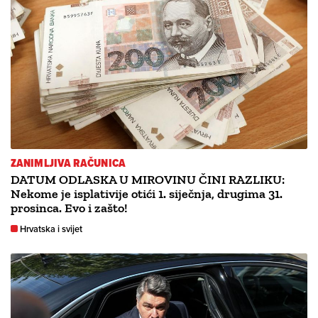
ZANIMLJIVA RAČUNICA
DATUM ODLASKA U MIROVINU ČINI RAZLIKU:
Nekome je isplativije otići 1. siječnja, drugima 31.
prosinca. Evo i zašto!
Hrvatska i svijet