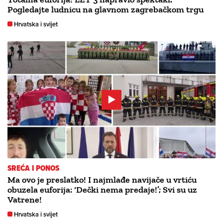
Pogledajte ludnicu na glavnom zagrebačkom trgu
Hrvatska i svijet
SREĆA I PONOS
Ma ovo je preslatko! I najmlađe navijače u vrtiću
obuzela euforija: ‘Dečki nema predaje!’; Svi su uz
Vatrene!
Hrvatska i svijet