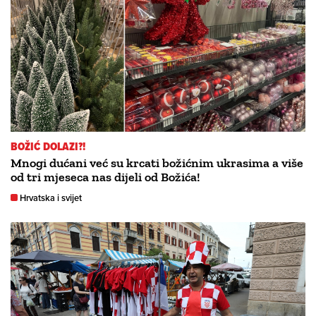
BOŽIĆ DOLAZI?!
Mnogi dućani već su krcati božićnim ukrasima a više
od tri mjeseca nas dijeli od Božića!
Hrvatska i svijet