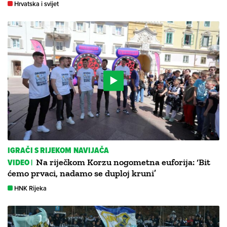
Hrvatska i svijet
IGRAČI S RIJEKOM NAVIJAČA
VIDEO |
Na riječkom Korzu nogometna euforija: ‘Bit
ćemo prvaci, nadamo se duploj kruni’
HNK Rijeka