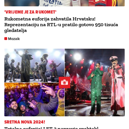
'VRIJEME JE ZA RUKOMET'
Rukometna euforija zahvatila Hrvatsku!
Reprezentaciju na RTL-u pratilo gotovo 950 tisuća
gledatelja
Mozaik
SRETNA NOVA 2024!
Totalna euforija! LET 3 napravio spektakl.