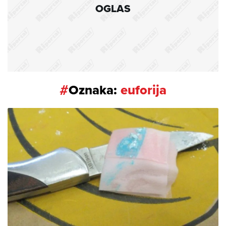
OGLAS
#
Oznaka:
euforija