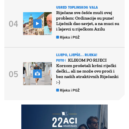
USRED TOPLINSKOG VALA
Riječane sve češće muči ovaj
problem: Ordinacije su pune!
Liječnik dao savjet, a na muci su
i lajavci u riječkom Azilu
Rijeka i PGŽ
LIJEPO, LJEPŠE... RIJEKA!
KLIKOM PO RIJECI
FOTO |
Korzom prošetali kršni riječki
dečki… ali ne može ovo proći i
bez naših atraktivnih Riječanki
:-)
Rijeka i PGŽ