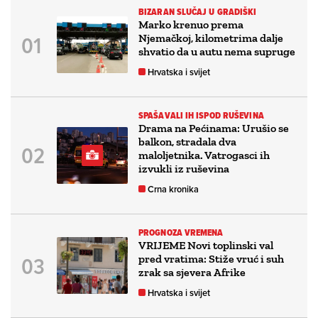
BIZARAN SLUČAJ U GRADIŠKI
Marko krenuo prema
Njemačkoj, kilometrima dalje
shvatio da u autu nema supruge
Hrvatska i svijet
SPAŠAVALI IH ISPOD RUŠEVINA
Drama na Pećinama: Urušio se
balkon, stradala dva
maloljetnika. Vatrogasci ih
izvukli iz ruševina
Crna kronika
PROGNOZA VREMENA
VRIJEME Novi toplinski val
pred vratima: Stiže vruć i suh
zrak sa sjevera Afrike
Hrvatska i svijet