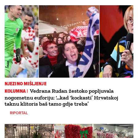
NJEZINO MIŠLJENJE
KOLUMNA |
Vedrana Rudan žestoko popljuvala
nogometnu euforiju: ‘…kad ‘kockasti’ Hrvatskoj
taknu klitoris baš tamo gdje treba’
RIPORTAL