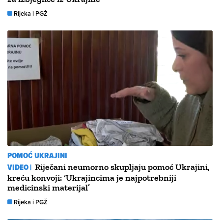
Rijeka i PGŽ
POMOĆ UKRAJINI
VIDEO |
Riječani neumorno skupljaju pomoć Ukrajini,
kreću konvoji: ‘Ukrajincima je najpotrebniji
medicinski materijal’
Rijeka i PGŽ