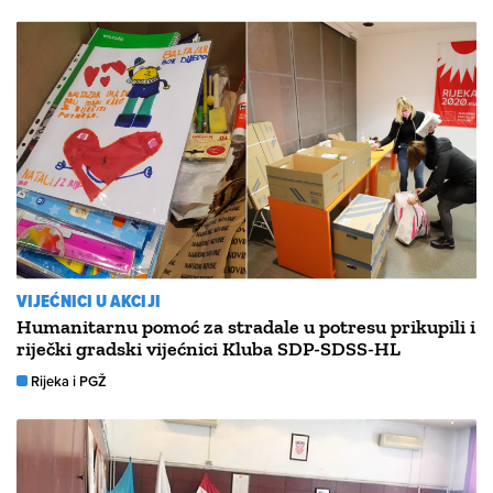
VIJEĆNICI U AKCIJI
Humanitarnu pomoć za stradale u potresu prikupili i
riječki gradski vijećnici Kluba SDP-SDSS-HL
Rijeka i PGŽ