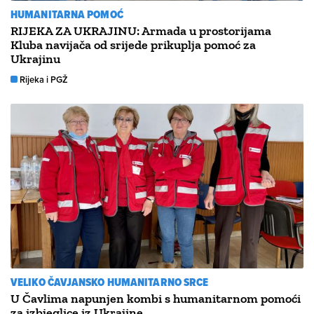
HUMANITARNA POMOĆ
RIJEKA ZA UKRAJINU: Armada u prostorijama
Kluba navijača od srijede prikuplja pomoć za
Ukrajinu
Rijeka i PGŽ
VELIKO ČAVJANSKO HUMANITARNO SRCE
U Čavlima napunjen kombi s humanitarnom pomoći
za izbjeglice iz Ukrajine