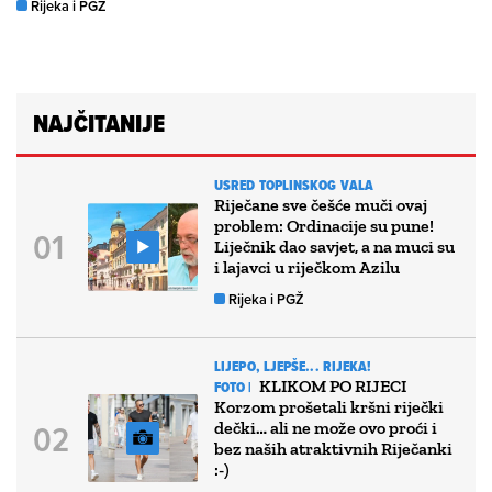
Rijeka i PGŽ
NAJČITANIJE
USRED TOPLINSKOG VALA
Riječane sve češće muči ovaj
problem: Ordinacije su pune!
Liječnik dao savjet, a na muci su
i lajavci u riječkom Azilu
Rijeka i PGŽ
LIJEPO, LJEPŠE... RIJEKA!
KLIKOM PO RIJECI
FOTO |
Korzom prošetali kršni riječki
dečki… ali ne može ovo proći i
bez naših atraktivnih Riječanki
:-)