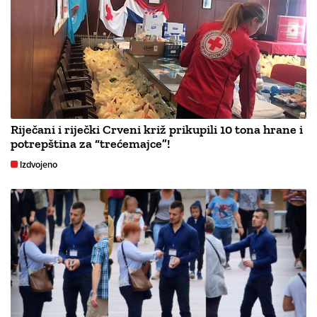
Riječani i riječki Crveni križ prikupili 10 tona hrane i
potrepština za “trećemajce”!
Izdvojeno