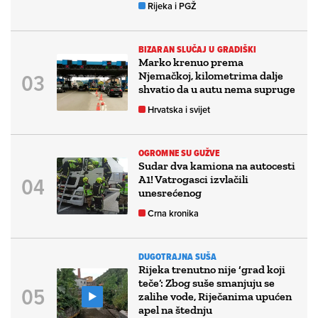
Rijeka i PGŽ
BIZARAN SLUČAJ U GRADIŠKI
Marko krenuo prema
Njemačkoj, kilometrima dalje
shvatio da u autu nema supruge
Hrvatska i svijet
OGROMNE SU GUŽVE
Sudar dva kamiona na autocesti
A1! Vatrogasci izvlačili
unesrećenog
Crna kronika
DUGOTRAJNA SUŠA
Rijeka trenutno nije ‘grad koji
teče’: Zbog suše smanjuju se
zalihe vode, Riječanima upućen
apel na štednju