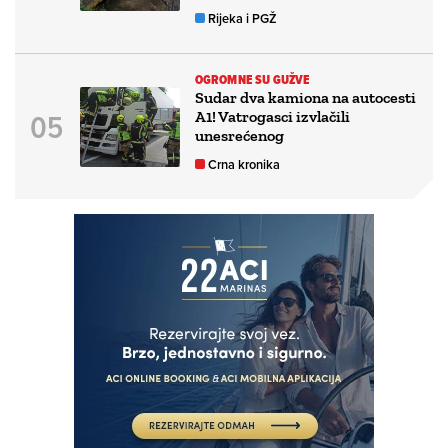
Rijeka i PGŽ
OGROMNE SU GUŽVE
Sudar dva kamiona na autocesti
A1! Vatrogasci izvlačili
unesrećenog
Crna kronika