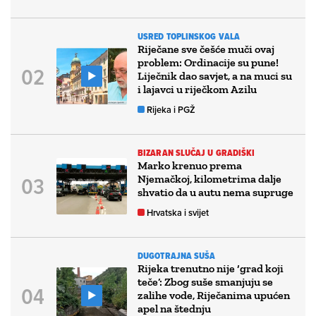
USRED TOPLINSKOG VALA
Riječane sve češće muči ovaj
problem: Ordinacije su pune!
Liječnik dao savjet, a na muci su
i lajavci u riječkom Azilu
Rijeka i PGŽ
BIZARAN SLUČAJ U GRADIŠKI
Marko krenuo prema
Njemačkoj, kilometrima dalje
shvatio da u autu nema supruge
Hrvatska i svijet
DUGOTRAJNA SUŠA
Rijeka trenutno nije ‘grad koji
teče’: Zbog suše smanjuju se
zalihe vode, Riječanima upućen
apel na štednju