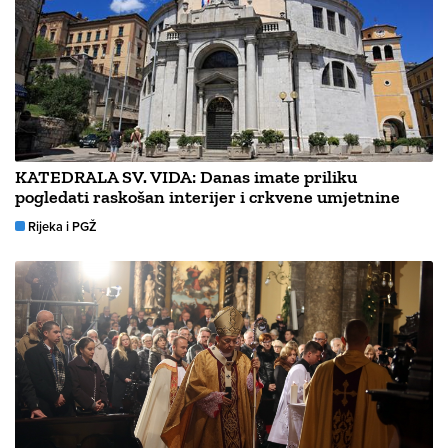
KATEDRALA SV. VIDA: Danas imate priliku
pogledati raskošan interijer i crkvene umjetnine
Rijeka i PGŽ