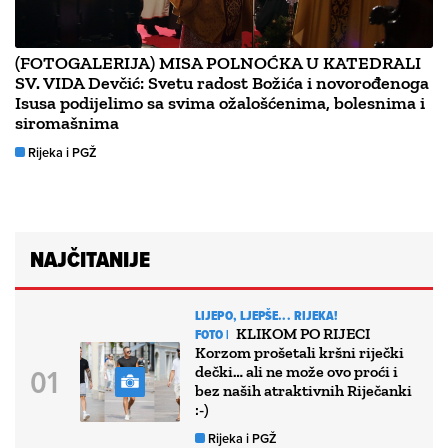
(FOTOGALERIJA) MISA POLNOĆKA U KATEDRALI
SV. VIDA Devčić: Svetu radost Božića i novorođenoga
Isusa podijelimo sa svima ožalošćenima, bolesnima i
siromašnima
Rijeka i PGŽ
NAJČITANIJE
LIJEPO, LJEPŠE... RIJEKA!
KLIKOM PO RIJECI
FOTO |
Korzom prošetali kršni riječki
dečki… ali ne može ovo proći i
bez naših atraktivnih Riječanki
:-)
Rijeka i PGŽ