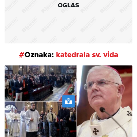
OGLAS
#
Oznaka:
katedrala sv. vida