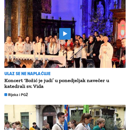
ULAZ SE NE NAPLAĆUJE
Koncert ‘Božić je judi’ u ponedjeljak navečer u
katedrali sv. Vida
Rijeka i PGŽ