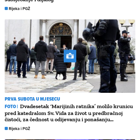
Rijeka i PGŽ
PRVA SUBOTA U MJESECU
FOTO |
Dvadesetak ‘Marijinih ratnika’ molilo krunicu
pred katedralom Sv. Vida za život u predbračnoj
čistoći, za čednost u odijevanju i ponašanju…
Rijeka i PGŽ