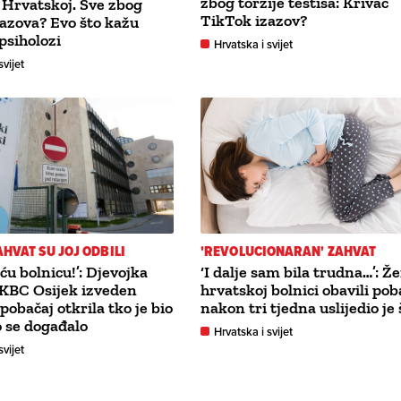
zbog torzije testisa: Krivac
 Hrvatskoj. Sve zbog
TikTok izazov?
azova? Evo što kažu
 psiholozi
Hrvatska i svijet
svijet
AHVAT SU JOJ ODBILI
'REVOLUCIONARAN' ZAHVAT
 ću bolnicu!’: Djevojka
‘I dalje sam bila trudna…’: Že
u KBC Osijek izveden
hrvatskoj bolnici obavili pob
pobačaj otkrila tko je bio
nakon tri tjedna uslijedio je 
to se događalo
Hrvatska i svijet
svijet