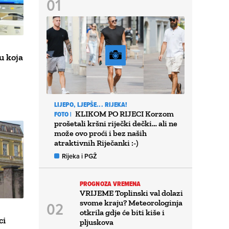
bu koja
LIJEPO, LJEPŠE... RIJEKA!
KLIKOM PO RIJECI Korzom
FOTO |
prošetali kršni riječki dečki… ali ne
može ovo proći i bez naših
atraktivnih Riječanki :-)
Rijeka i PGŽ
PROGNOZA VREMENA
VRIJEME Toplinski val dolazi
svome kraju? Meteorologinja
otkrila gdje će biti kiše i
ci
pljuskova