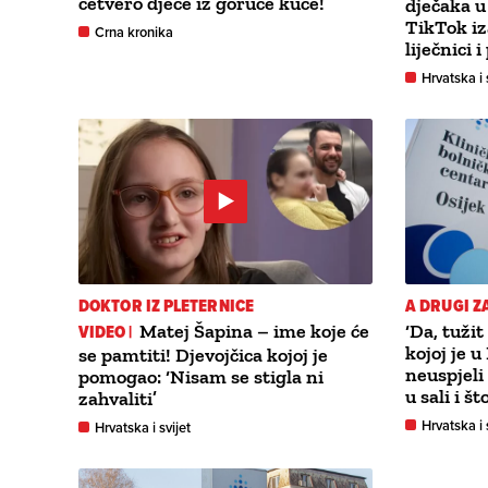
četvero djece iz goruće kuće!
dječaka u
TikTok iz
Crna kronika
liječnici i
Hrvatska i 
DOKTOR IZ PLETERNICE
A DRUGI Z
VIDEO |
Matej Šapina – ime koje će
‘Da, tužit
kojoj je 
se pamtiti! Djevojčica kojoj je
neuspjeli 
pomogao: ‘Nisam se stigla ni
u sali i š
zahvaliti’
Hrvatska i 
Hrvatska i svijet