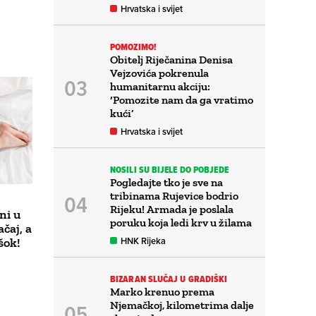
Hrvatska i svijet
POMOZIMO!
Obitelj Riječanina Denisa
Vejzovića pokrenula
humanitarnu akciju:
‘Pomozite nam da ga vratimo
kući’
Hrvatska i svijet
NOSILI SU BIJELE DO POBJEDE
Pogledajte tko je sve na
tribinama Rujevice bodrio
Rijeku! Armada je poslala
ni u
poruku koja ledi krv u žilama
ačaj, a
HNK Rijeka
šok!
BIZARAN SLUČAJ U GRADIŠKI
Marko krenuo prema
Njemačkoj, kilometrima dalje