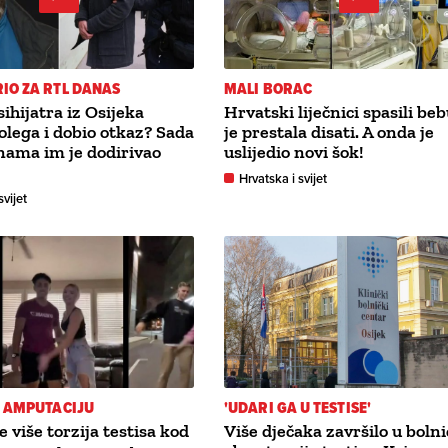
IO ZA RTL DANAS
MALI BORAC
ihijatra iz Osijeka
Hrvatski liječnici spasili be
kolega i dobio otkaz? Sada
je prestala disati. A onda je
snama im je dodirivao
uslijedio novi šok!
Hrvatska i svijet
svijet
U AMPUTACIJU
'UDARI GA U TESTISE'
e više torzija testisa kod
Više dječaka završilo u bolni