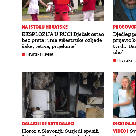
NA ISTOKU HRVATSKE
PROGOVOR
EKSPLOZIJA U RUCI Dječak ostao
Dječjeg ps
bez prsta: ‘Ima višestruke ozljede
prijavio 
šake, tetiva, prijelome’
tvrdi: ‘U
uho’
Hrvatska i svijet
Hrvatska i 
OGLASILI SE VATROGASCI
RISKIRAJ
Horor u Slavoniji: Susjedi spasili
VIDEO |
Sv