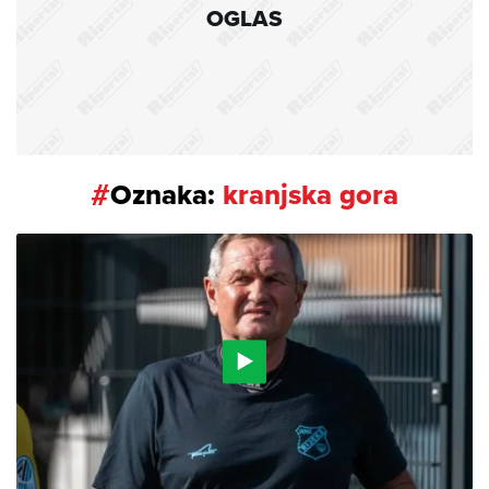
OGLAS
#
Oznaka:
kranjska gora