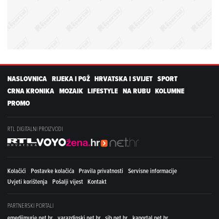
NASLOVNICA
RIJEKA I PGŽ
HRVATSKA I SVIJET
SPORT
CRNA KRONIKA
MOZAIK
LIFESTYLE
NA RUBU
KOLUMNE
PROMO
RTL DIGITALNI PROIZVODI
Kolačići
Postavke kolačića
Pravila privatnosti
Servisne informacije
Uvjeti korištenja
Pošalji vijest
Kontakt
PARTNERSKI PORTALI
emedjimurje.net.hr
varazdinski.net.hr
sib.net.hr
kaportal.net.hr