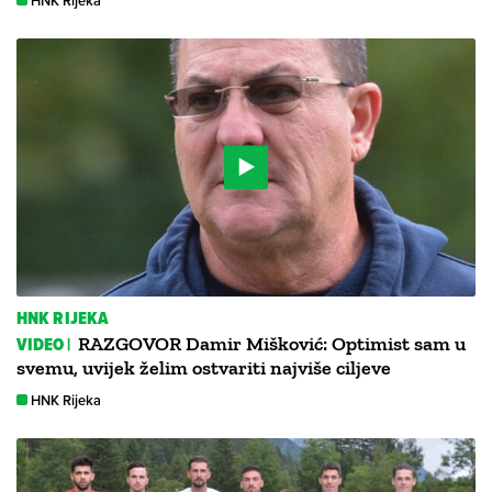
HNK Rijeka
HNK RIJEKA
VIDEO |
RAZGOVOR Damir Mišković: Optimist sam u
svemu, uvijek želim ostvariti najviše ciljeve
HNK Rijeka