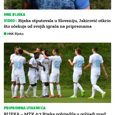
HNK RIJEKA
VIDEO |
Rijeka otputovala u Sloveniju, Jakirović otkrio
što očekuje od svojih igrača na pripremama
HNK Rijeka
PRIPREMNA UTAKMICA
RIJEKA – MTK 4:3 Rijeka pobijedila u golijadi pred