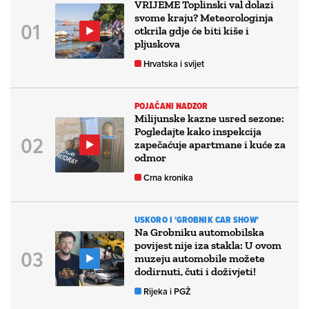
VRIJEME Toplinski val dolazi
svome kraju? Meteorologinja
otkrila gdje će biti kiše i
pljuskova
Hrvatska i svijet
POJAČANI NADZOR
Milijunske kazne usred sezone:
Pogledajte kako inspekcija
zapečaćuje apartmane i kuće za
odmor
Crna kronika
USKORO I 'GROBNIK CAR SHOW'
Na Grobniku automobilska
povijest nije iza stakla: U ovom
muzeju automobile možete
dodirnuti, čuti i doživjeti!
Rijeka i PGŽ