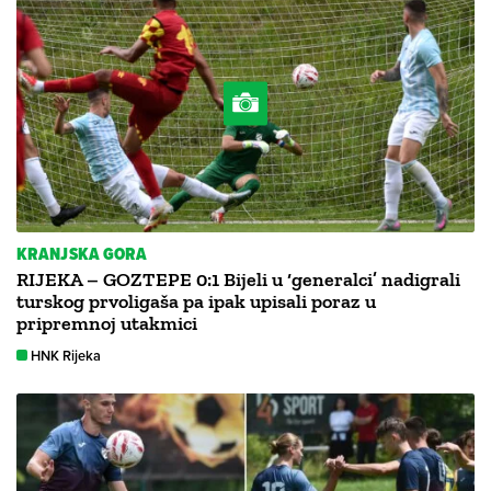
KRANJSKA GORA
RIJEKA – GOZTEPE 0:1 Bijeli u ‘generalci’ nadigrali
turskog prvoligaša pa ipak upisali poraz u
pripremnoj utakmici
HNK Rijeka