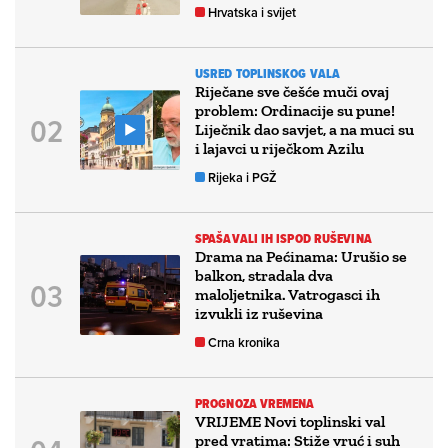
Hrvatska i svijet
USRED TOPLINSKOG VALA
Riječane sve češće muči ovaj
problem: Ordinacije su pune!
Liječnik dao savjet, a na muci su
i lajavci u riječkom Azilu
Rijeka i PGŽ
SPAŠAVALI IH ISPOD RUŠEVINA
Drama na Pećinama: Urušio se
balkon, stradala dva
maloljetnika. Vatrogasci ih
izvukli iz ruševina
Crna kronika
PROGNOZA VREMENA
VRIJEME Novi toplinski val
pred vratima: Stiže vruć i suh