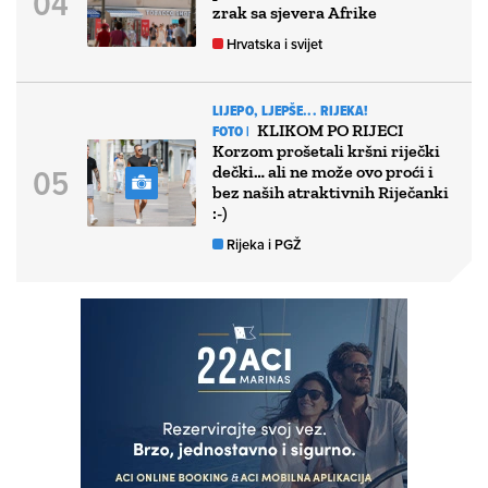
zrak sa sjevera Afrike
Hrvatska i svijet
LIJEPO, LJEPŠE... RIJEKA!
KLIKOM PO RIJECI
FOTO |
Korzom prošetali kršni riječki
dečki… ali ne može ovo proći i
bez naših atraktivnih Riječanki
:-)
Rijeka i PGŽ