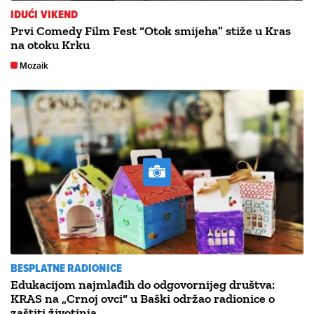
IDUĆI VIKEND
Prvi Comedy Film Fest “Otok smijeha” stiže u Kras
na otoku Krku
Mozaik
BESPLATNE RADIONICE
Edukacijom najmlađih do odgovornijeg društva:
KRAS na „Crnoj ovci“ u Baški održao radionice o
zaštiti životinja