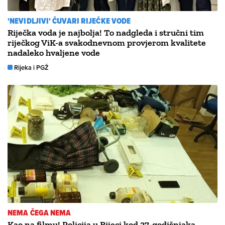
'NEVIDLJIVI' ČUVARI RIJEČKE VODE
Riječka voda je najbolja! To nadgleda i stručni tim
riječkog ViK-a svakodnevnom provjerom kvalitete
nadaleko hvaljene vode
Rijeka i PGŽ
NEMA ČEGA NEMA
Kao na filmu! Policija u Rijeci kod 37-godišnjaka