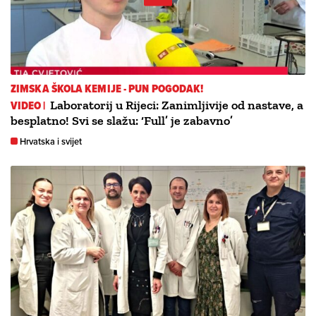
ZIMSKA ŠKOLA KEMIJE - PUN POGODAK!
VIDEO |
Laboratorij u Rijeci: Zanimljivije od nastave, a
besplatno! Svi se slažu: ‘Full’ je zabavno’
Hrvatska i svijet