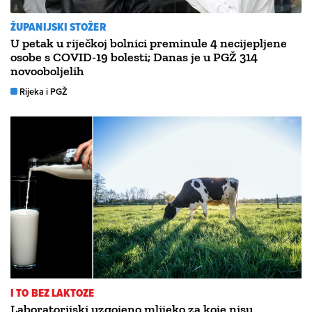
ŽUPANIJSKI STOŽER
U petak u riječkoj bolnici preminule 4 necijepljene
osobe s COVID-19 bolesti; Danas je u PGŽ 314
novooboljelih
Rijeka i PGŽ
I TO BEZ LAKTOZE
Laboratorijski uzgojeno mlijeko za koje nisu