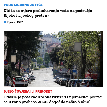
VODA SIGURNA ZA PIĆE
Ukida se mjera prokuhavanja vode na području
Rijeke i riječkog prstena
Rijeka i PGŽ
DJELO ČOVJEKA ILI PRIRODE?
Odakle je potekao koronavirus? ‘U njemačkoj politici
se u rano proljeće 2020. dogodilo nešto čudno’