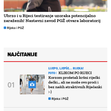
Ubrzo i u Rijeci testiranje uzoraka potencijalno
zaraženih! Nastavni zavod PGŽ otvara laboratorij
Rijeka i PGŽ
NAJČITANIJE
LIJEPO, LJEPŠE... RIJEKA!
KLIKOM PO RIJECI
FOTO |
Korzom prošetali kršni riječki
dečki… ali ne može ovo proći i
bez naših atraktivnih Riječanki
:-)
Rijeka i PGŽ