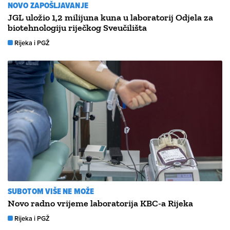
NOVO ZAPOŠLJAVANJE
JGL uložio 1,2 milijuna kuna u laboratorij Odjela za
biotehnologiju riječkog Sveučilišta
Rijeka i PGŽ
SUBOTOM VIŠE NE MOŽE
Novo radno vrijeme laboratorija KBC-a Rijeka
Rijeka i PGŽ