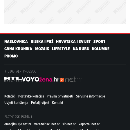
NASLOVNICA
RIJEKA I PGŽ
HRVATSKA I SVIJET
SPORT
CRNA KRONIKA
MOZAIK
LIFESTYLE
NA RUBU
KOLUMNE
PROMO
RTL DIGITALNI PROIZVODI
Kolačići
Postavke kolačića
Pravila privatnosti
Servisne informacije
Uvjeti korištenja
Pošalji vijest
Kontakt
PARTNERSKI PORTALI
emedjimurje.net.hr
varazdinski.net.hr
sib.net.hr
kaportal.net.hr