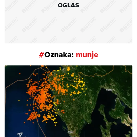
OGLAS
#
Oznaka:
munje