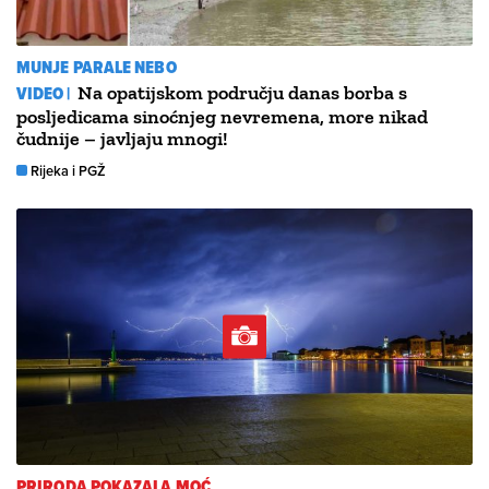
MUNJE PARALE NEBO
VIDEO |
Na opatijskom području danas borba s
posljedicama sinoćnjeg nevremena, more nikad
čudnije – javljaju mnogi!
Rijeka i PGŽ
PRIRODA POKAZALA MOĆ