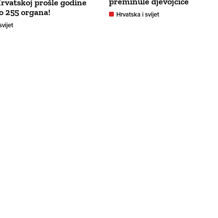
preminule djevojčice
Hrvatskoj prošle godine
o 255 organa!
Hrvatska i svijet
svijet