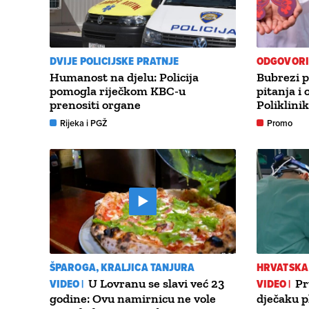
DVIJE POLICIJSKE PRATNJE
ODGOVORI 
Humanost na djelu: Policija
Bubrezi p
pomogla riječkom KBC-u
pitanja i
prenositi organe
Poliklini
Rijeka i PGŽ
Promo
ŠPAROGA, KRALJICA TANJURA
HRVATSKA
VIDEO |
U Lovranu se slavi već 23
VIDEO |
Pr
godine: Ovu namirnicu ne vole
dječaku p