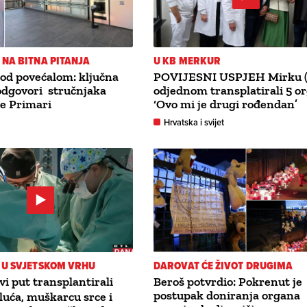
NA BITNA PITANJA
U KB MERKUR
od povećalom: ključna
POVIJESNI USPJEH Mirku (
 odgovori stručnjaka
odjednom transplatirali 5 o
ke Primari
‘Ovo mi je drugi rođendan’
Hrvatska i svijet
 U SVJETSKOM VRHU
DAROVAT ĆE ŽIVOT DRUGIMA
vi put transplantirali
Beroš potvrdio: Pokrenut je
postupak doniranja organa
luća, muškarcu srce i