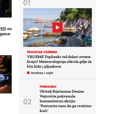
55) su
rgana:
PROGNOZA VREMENA
VRIJEME Toplinski val dolazi svome
kraju? Meteorologinja otkrila gdje će
biti kiše i pljuskova
Hrvatska i svijet
POMOZIMO!
Obitelj Riječanina Denisa
Vejzovića pokrenula
humanitarnu akciju:
‘Pomozite nam da ga vratimo
kući’