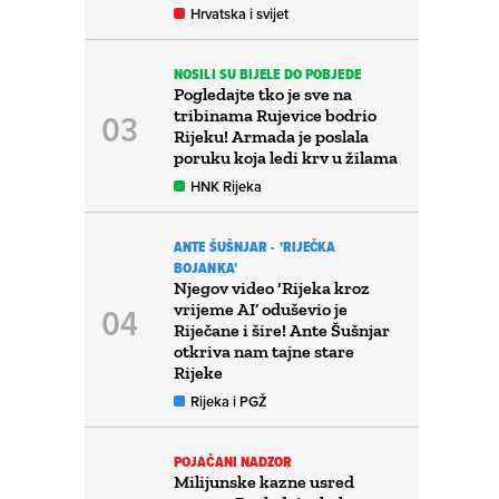
Hrvatska i svijet
NOSILI SU BIJELE DO POBJEDE
Pogledajte tko je sve na
tribinama Rujevice bodrio
Rijeku! Armada je poslala
poruku koja ledi krv u žilama
HNK Rijeka
ANTE ŠUŠNJAR - 'RIJEČKA
BOJANKA'
Njegov video ‘Rijeka kroz
vrijeme AI’ oduševio je
Riječane i šire! Ante Šušnjar
otkriva nam tajne stare
Rijeke
Rijeka i PGŽ
POJAČANI NADZOR
Milijunske kazne usred