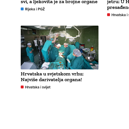
svi, a ljekovita je za brojne organe
jetru: U 
presađen
Rijeka i PGŽ
Hrvatska i 
Hrvatska u svjetskom vrhu:
Najviše darivatelja organa!
Hrvatska i svijet