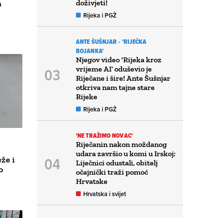
a
doživjeti!
Rijeka i PGŽ
ANTE ŠUŠNJAR - 'RIJEČKA
BOJANKA'
Njegov video ‘Rijeka kroz
vrijeme AI’ oduševio je
Riječane i šire! Ante Šušnjar
otkriva nam tajne stare
Rijeke
Rijeka i PGŽ
'NE TRAŽIMO NOVAC'
Riječanin nakon moždanog
udara završio u komi u Irskoj:
že i
Liječnici odustali, obitelj
o
očajnički traži pomoć
Hrvatske
Hrvatska i svijet