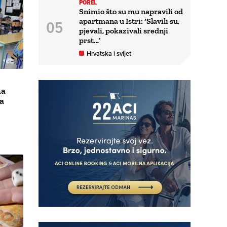
POREL
Snimio što su mu napravili od
apartmana u Istri: ‘Slavili su,
pjevali, pokazivali srednji
prst…’
Hrvatska i svijet
ma
a