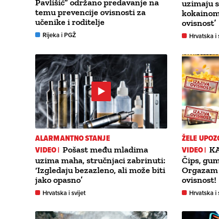
Pavlišić” održano predavanje na
uzimaju s
temu prevencije ovisnosti za
kokainom:
učenike i roditelje
ovisnost’
Rijeka i PGŽ
Hrvatska i 
ALARMANTNO STANJE
ŽELE UPOZ
VIDEO |
Pošast među mladima
VIDEO |
K
uzima maha, stručnjaci zabrinuti:
Čips, gum
‘Izgledaju bezazleno, ali može biti
Orgazam s
jako opasno’
ovisnost!
Hrvatska i svijet
Hrvatska i 