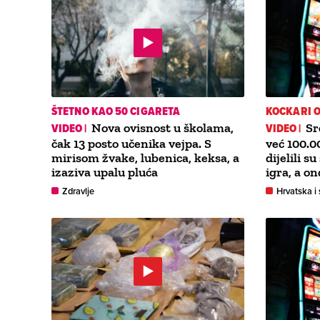
ŠTETNO KAO 50 CIGARETA
KOCKARI O
VIDEO |
Nova ovisnost u školama,
VIDEO |
Sr
čak 13 posto učenika vejpa. S
već 100.0
mirisom žvake, lubenica, keksa, a
dijelili s
izaziva upalu pluća
igra, a o
Zdravlje
Hrvatska i 