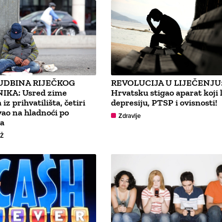
UDBINA RIJEČKOG
REVOLUCIJA U LIJEČENJU:
IKA: Usred zime
Hrvatsku stigao aparat koji l
 iz prihvatilišta, četiri
depresiju, PTSP i ovisnosti!
ao na hladnoći po
Zdravlje
a
GŽ