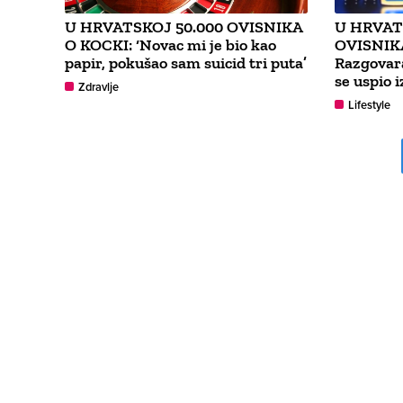
U HRVATSKOJ 50.000 OVISNIKA
U HRVAT
O KOCKI: ‘Novac mi je bio kao
OVISNIK
papir, pokušao sam suicid tri puta’
Razgovara
se uspio i
Zdravlje
Lifestyle