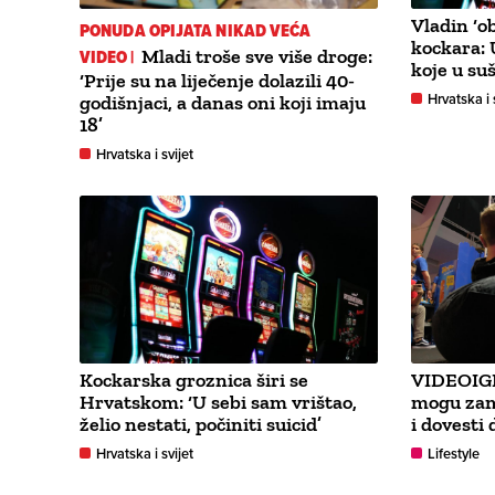
Vladin ‘o
PONUDA OPIJATA NIKAD VEĆA
kockara: 
VIDEO |
Mladi troše sve više droge:
koje u su
‘Prije su na liječenje dolazili 40-
Hrvatska i 
godišnjaci, a danas oni koji imaju
18’
Hrvatska i svijet
Kockarska groznica širi se
VIDEOIGR
Hrvatskom: ‘U sebi sam vrištao,
mogu zami
želio nestati, počiniti suicid’
i dovesti
Hrvatska i svijet
Lifestyle