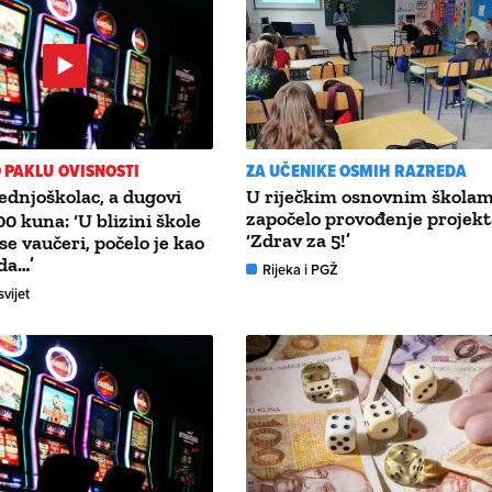
 PAKLU OVISNOSTI
ZA UČENIKE OSMIH RAZREDA
ednjoškolac, a dugovi
U riječkim osnovnim škola
započelo provođenje projekt
00 kuna: ‘U blizini škole
‘Zdrav za 5!’
u se vaučeri, počelo je kao
nda…’
Rijeka i PGŽ
svijet