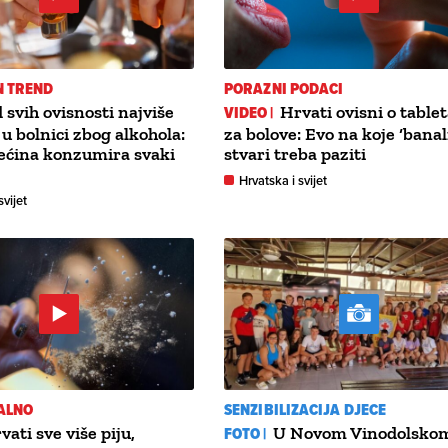
N TREND
PORAZNI PODACI
 svih ovisnosti najviše
VIDEO |
Hrvati ovisni o tabl
 u bolnici zbog alkohola:
za bolove: Evo na koje ‘banal
ećina konzumira svaki
stvari treba paziti
Hrvatska i svijet
svijet
ALNO
SENZIBILIZACIJA DJECE
vati sve više piju,
FOTO |
U Novom Vinodolsko