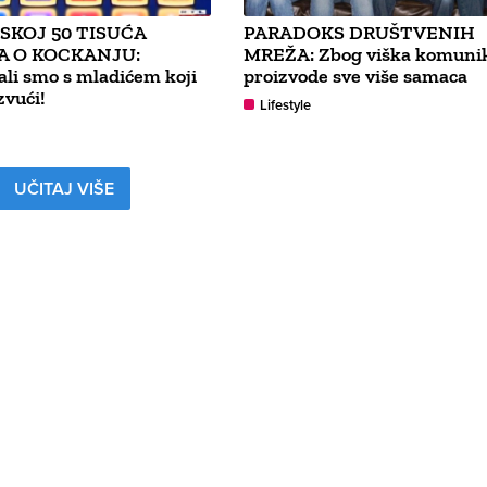
SKOJ 50 TISUĆA
PARADOKS DRUŠTVENIH
A O KOCKANJU:
MREŽA: Zbog viška komunik
li smo s mladićem koji
proizvode sve više samaca
zvući!
Lifestyle
UČITAJ VIŠE