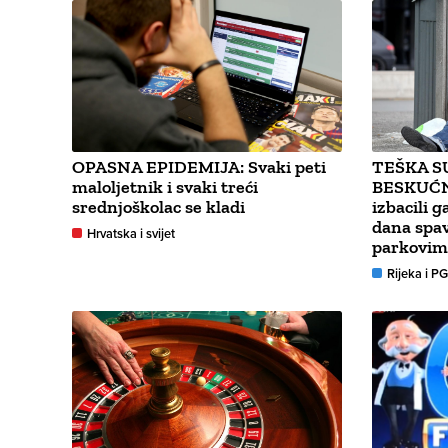
OPASNA EPIDEMIJA: Svaki peti
TEŠKA S
maloljetnik i svaki treći
BESKUĆN
srednjoškolac se kladi
izbacili ga
dana spav
Hrvatska i svijet
parkovim
Rijeka i P