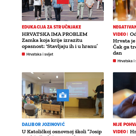
EDUKACIJA ZA STRUČNJAKE
NEGATIVA
HRVATSKA IMA PROBLEM
VIDEO |
Od
Zamka koja krije izrazitu
Hrvata je
opasnost: ‘Stavljaju ih i u hranu’
Čak ga tr
dan
Hrvatska i svijet
Hrvatska i 
DALIBOR JOZINOVIĆ
NIJE POHV
U Katoličkoj osnovnoj školi ”Josip
VIDEO |
Hr