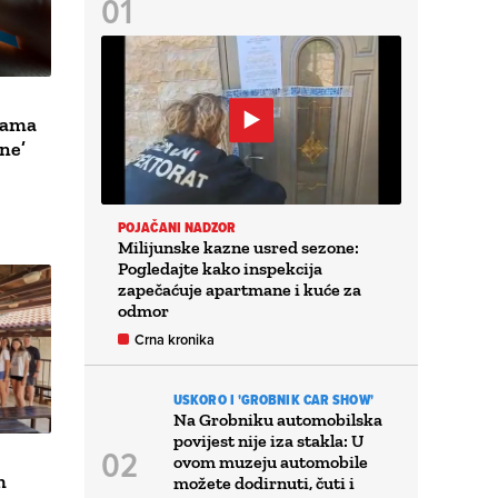
etama
ne’
POJAČANI NADZOR
Milijunske kazne usred sezone:
Pogledajte kako inspekcija
zapečaćuje apartmane i kuće za
odmor
Crna kronika
USKORO I 'GROBNIK CAR SHOW'
Na Grobniku automobilska
povijest nije iza stakla: U
ovom muzeju automobile
m
možete dodirnuti, čuti i