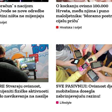
bračun’ s nacijom
O kockanju ovisno 100.000
Uvode se nove odredbe
Hrvata, među njima i puno
štini ništa ne mijenjaju
maloljetnika: ‘Moramo postr
cijelu priču’
svijet
Hrvatska i svijet
E Stvaraju ovisnost,
SVE PASIVNIJI: Ovisnost dj
jeniti fizičke aktivnosti
mobitelima dosegla
 do navikavanja na nasilje
zabrinjavajuću razinu!
Lifestyle