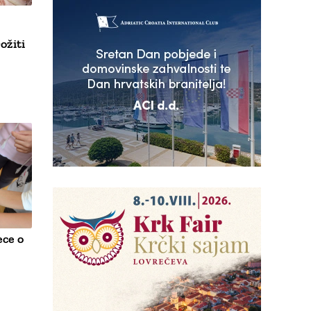
ožiti
ece o