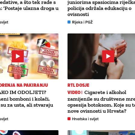
edative, a što tek rade s
juniorima spasiocima riječk
 ‘Postaje ulazna droga u
policija održala edukaciju o
ovisnosti
svijet
Rijeka i PGŽ
ORENJA NA PAKIRANJU
RTL DOSJE
AKO IM ODOLJETI?
VIDEO |
Cigarete i alkohol
eni bomboni i kolači.
zamijenile su društvene mre
u za usta, ali stvaraju
opsesija botoksom. Koje su t
nove ovisnosti u Hrvata?
svijet
Hrvatska i svijet