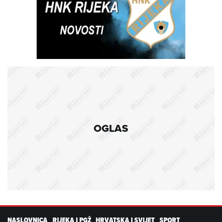
OGLAS
NASLOVNICA
RIJEKA I PGŽ
HRVATSKA I SVIJET
SPORT