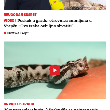
NEUGODAN SUSRET
VIDEO |
Poskok u gradu, otrovnica snimljena u
Vrapču: ‘Ovo treba ozbiljno shvatiti’
Hrvatska i svijet
HRVATI U STRAHU
‘Ako vam uđe u kuću…’: Probudila se najpoznatija