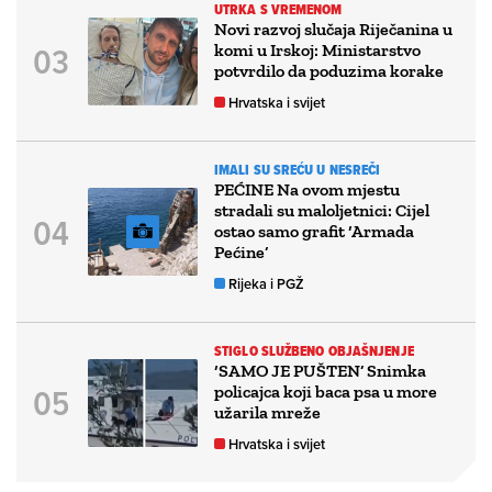
UTRKA S VREMENOM
Novi razvoj slučaja Riječanina u
komi u Irskoj: Ministarstvo
potvrdilo da poduzima korake
Hrvatska i svijet
IMALI SU SREĆU U NESREČI
PEĆINE Na ovom mjestu
stradali su maloljetnici: Cijel
ostao samo grafit ‘Armada
Pećine’
Rijeka i PGŽ
STIGLO SLUŽBENO OBJAŠNJENJE
‘SAMO JE PUŠTEN’ Snimka
policajca koji baca psa u more
užarila mreže
Hrvatska i svijet