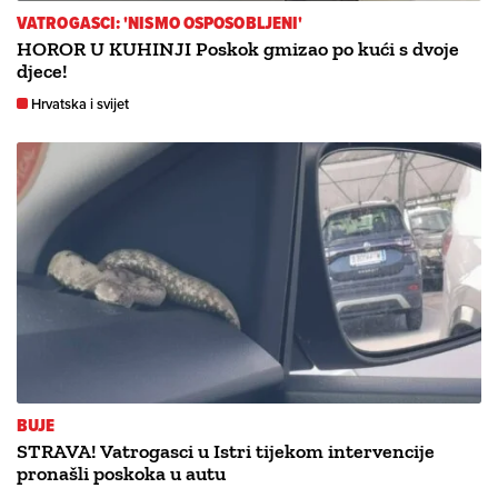
VATROGASCI: 'NISMO OSPOSOBLJENI'
HOROR U KUHINJI Poskok gmizao po kući s dvoje
djece!
Hrvatska i svijet
BUJE
STRAVA! Vatrogasci u Istri tijekom intervencije
pronašli poskoka u autu