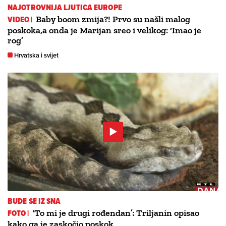
NAJOTROVNIJA LJUTICA EUROPE
VIDEO |
Baby boom zmija?! Prvo su našli malog
poskoka,a onda je Marijan sreo i velikog: ‘Imao je
rog’
Hrvatska i svijet
BUDE SE IZ SNA
FOTO |
‘To mi je drugi rođendan’: Triljanin opisao
kako ga je zaskočio poskok