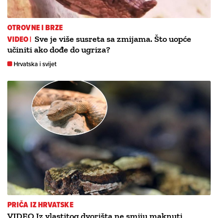
OTROVNE I BRZE
VIDEO |
Sve je više susreta sa zmijama. Što uopće
učiniti ako dođe do ugriza?
Hrvatska i svijet
PRIČA IZ HRVATSKE
VIDEO Iz vlastitog dvorišta ne smiju maknuti