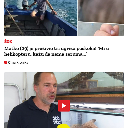
ŠOK
Matko (29) je preživio tri ugriza poskoka! ‘Mi u
helikopteru, kažu da nema seruma…’
Crna kronika