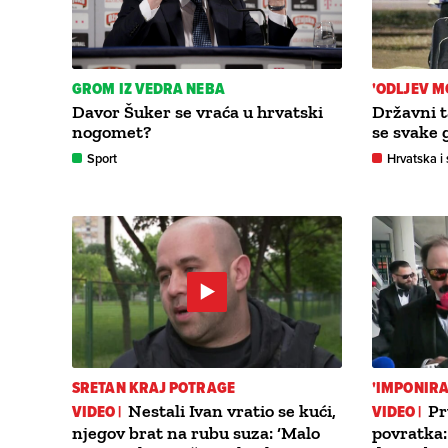
GROM IZ VEDRA NEBA
'ODLJEV M
Davor Šuker se vraća u hrvatski
Državni t
nogomet?
se svake 
Sport
Hrvatska i 
SRETAN KRAJ POTRAGE
'IMPONIRA
VIDEO |
Nestali Ivan vratio se kući,
VIDEO |
Pr
njegov brat na rubu suza: ‘Malo
povratka: