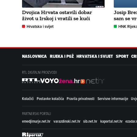
Dvojica Hrvata ostavili dobar
Josip Bre
život u Irskoj i vratili se kući
sam se vr
Hrvatska i svijet
HNK Rijek
NASLOVNICA
RIJEKA I PGŽ
HRVATSKA I SVIJET
SPORT
CR
RTL DIGITALNI PROIZVODI
Kolačići
Postavke kolačića
Pravila privatnosti
Servisne informacije
Uvje
PARTNERSKI PORTALI
emedjimurje.net.hr
varazdinski.net.hr
sib.net.hr
kaportal.net.hr
ezadar.