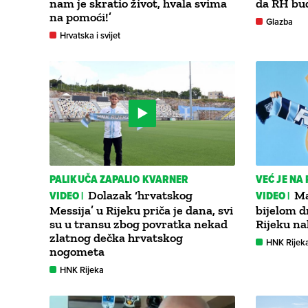
nam je skratio život, hvala svima
da RH bud
na pomoći!’
Glazba
Hrvatska i svijet
PALIKUČA ZAPALIO KVARNER
VEĆ JE N
VIDEO |
Dolazak ‘hrvatskog
VIDEO |
Ma
Messija’ u Rijeku priča je dana, svi
bijelom dr
su u transu zbog povratka nekad
Rijeku na
zlatnog dečka hrvatskog
HNK Rijek
nogometa
HNK Rijeka