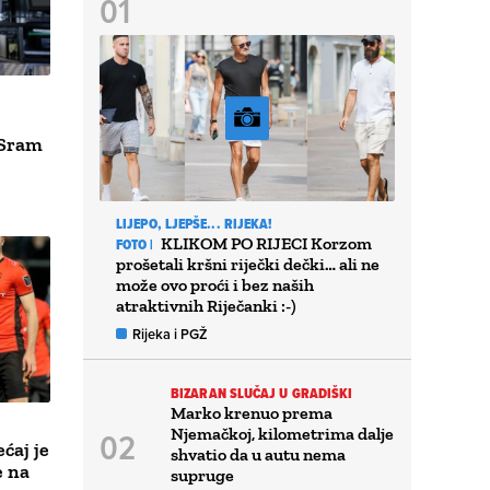
 ‘Sram
LIJEPO, LJEPŠE... RIJEKA!
KLIKOM PO RIJECI Korzom
FOTO |
prošetali kršni riječki dečki… ali ne
može ovo proći i bez naših
atraktivnih Riječanki :-)
Rijeka i PGŽ
BIZARAN SLUČAJ U GRADIŠKI
Marko krenuo prema
Njemačkoj, kilometrima dalje
ćaj je
shvatio da u autu nema
e na
supruge