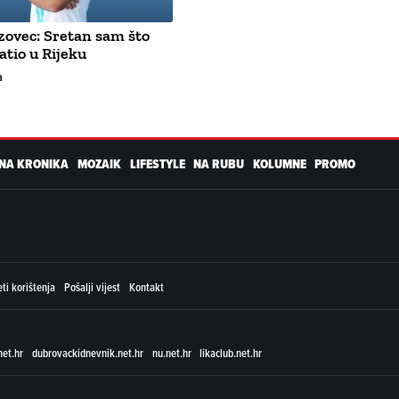
zovec: Sretan sam što
atio u Rijeku
a
NA KRONIKA
MOZAIK
LIFESTYLE
NA RUBU
KOLUMNE
PROMO
ti korištenja
Pošalji vijest
Kontakt
net.hr
dubrovackidnevnik.net.hr
nu.net.hr
likaclub.net.hr