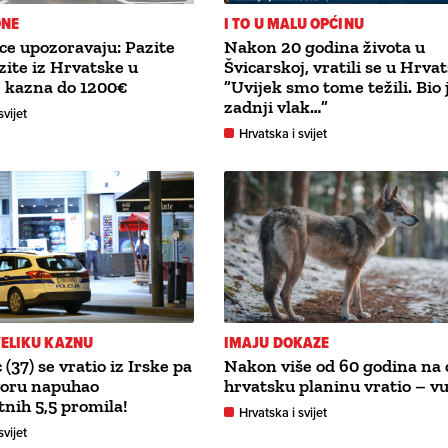
ONE
I TO U MALU OPĆINU
ce upozoravaju: Pazite
Nakon 20 godina života u
zite iz Hrvatske u
Švicarskoj, vratili se u Hrva
, kazna do 1200€
”Uvijek smo tome težili. Bio 
zadnji vlak…”
svijet
Hrvatska i svijet
VELIKU KAZNU
IMAJU DOKAZE
(37) se vratio iz Irske pa
Nakon više od 60 godina na 
voru napuhao
hrvatsku planinu vratio – vu
tnih 5,5 promila!
Hrvatska i svijet
svijet