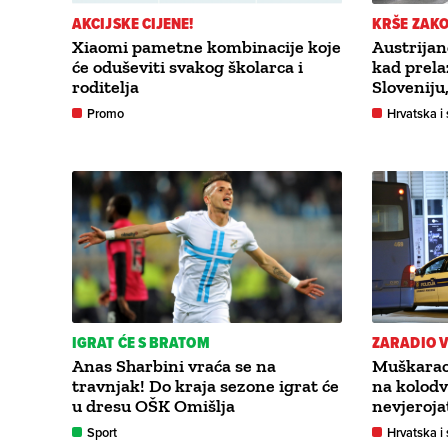
AKCIJSKE CIJENE!
KRŠE ZAK
Xiaomi pametne kombinacije koje
Austrijan
će oduševiti svakog školarca i
kad prela
roditelja
Sloveniju
Promo
Hrvatska i 
IGRAT ĆE S BRATOM
ZARADIO 
Anas Sharbini vraća se na
Muškarac 
travnjak! Do kraja sezone igrat će
na kolod
u dresu OŠK Omišlja
nevjeroja
Sport
Hrvatska i 