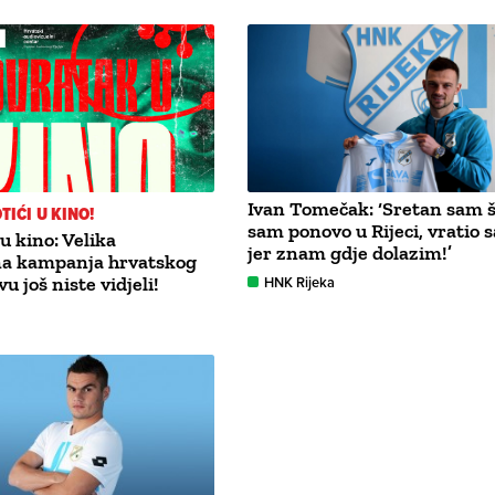
Ivan Tomečak: ‘Sretan sam 
OTIĆI U KINO!
sam ponovo u Rijeci, vratio 
u kino: Velika
jer znam gdje dolazim!’
na kampanja hrvatskog
u još niste vidjeli!
HNK Rijeka