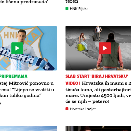
teren
e lišena predrasuda’
HNK Rijeka
A PRIPREMAMA
SLAB START 'BIRAJ HRVATSKU'
tej Mitrović ponovno u
VIDEO |
Hrvatska ih mami s 
esu! “Lijepo se vratiti u
tisuća kuna, ali gastarbajter
kon toliko godina”
mare. Umjesto 4500 ljudi, vr
će se njih – petero!
a
Hrvatska i svijet