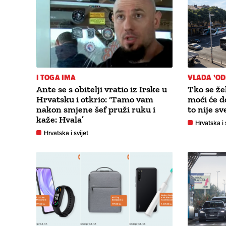
I TOGA IMA
VLADA 'OD
Ante se s obitelji vratio iz Irske u
Tko se že
Hrvatsku i otkrio: ‘Tamo vam
moći će d
nakon smjene šef pruži ruku i
to nije sv
kaže: Hvala’
Hrvatska i 
Hrvatska i svijet