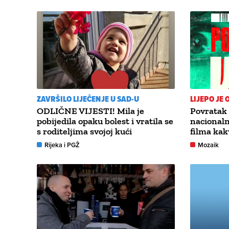
ZAVRŠILO LIJEČENJE U SAD-U
LIJEPO JE 
ODLIČNE VIJESTI! Mila je
Povratak 
pobijedila opaku bolest i vratila se
nacional
s roditeljima svojoj kući
filma kakv
Rijeka i PGŽ
Mozaik