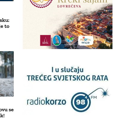
tsku:
je to
ovu se
k!