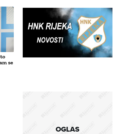
što
sam se
OGLAS