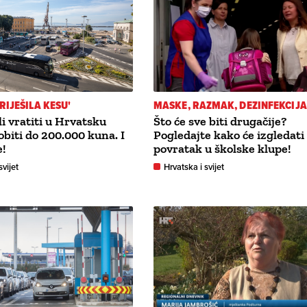
RIJEŠILA KESU'
MASKE, RAZMAK, DEZINFEKCIJA
li vratiti u Hrvatsku
Što će sve biti drugačije?
obiti do 200.000 kuna. I
Pogledajte kako će izgledati
e!
povratak u školske klupe!
svijet
Hrvatska i svijet