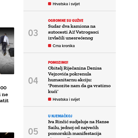
Hrvatska i svijet
OGROMNE SU GUŽVE
Sudar dva kamiona na
autocesti A1! Vatrogasci
izvlačili unesrećenog
Crna kronika
POMOZIMO!
Obitelj Riječanina Denisa
Vejzovića pokrenula
humanitarnu akciju:
‘Pomozite nam da ga vratimo
200
kući’
i ne
Hrvatska i svijet
atit
U NJEMAČKOJ
Iva Rinčić sudjeluje na Hanse
Sailu, jednoj od najvećih
pomorskih manifestacija