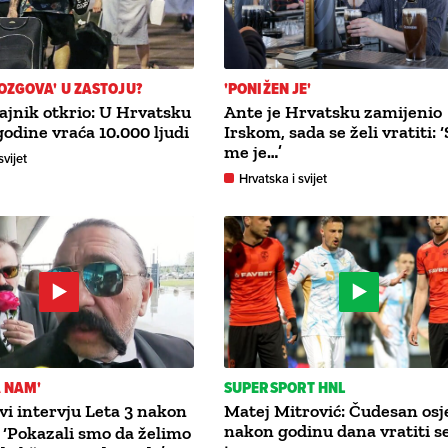
OZGOVA' U ZASTOJU?
'PONIŽEN JE'
ajnik otkrio: U Hrvatsku
Ante je Hrvatsku zamijenio
godine vraća 10.000 ljudi
Irskom, sada se želi vratiti:
me je…’
svijet
Hrvatska i svijet
 NAM'
SUPERSPORT HNL
vi intervju Leta 3 nakon
Matej Mitrović: Čudesan osje
nakon godinu dana vratiti s
 ‘Pokazali smo da želimo