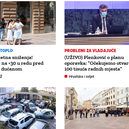
ETOPLO
PROBLEMI ZA VLADAJUĆE
jetna sniženja!
(UŽIVO) Plenković o planu
 na +30 u redu pred
oporavka: ”Očekujemo otvar
m dućanom
100 tisuća radnih mjesta”
GŽ
Hrvatska i svijet