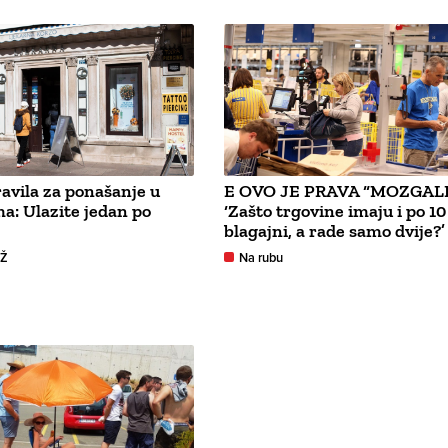
vila za ponašanje u
E OVO JE PRAVA “MOZGALI
a: Ulazite jedan po
‘Zašto trgovine imaju i po 10
blagajni, a rade samo dvije?’
GŽ
Na rubu