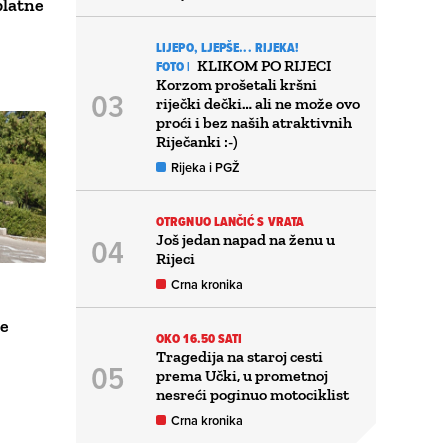
platne
LIJEPO, LJEPŠE... RIJEKA!
KLIKOM PO RIJECI
FOTO |
Korzom prošetali kršni
riječki dečki… ali ne može ovo
proći i bez naših atraktivnih
Riječanki :-)
Rijeka i PGŽ
OTRGNUO LANČIĆ S VRATA
Još jedan napad na ženu u
Rijeci
Crna kronika
će
OKO 16.50 SATI
Tragedija na staroj cesti
prema Učki, u prometnoj
nesreći poginuo motociklist
Crna kronika