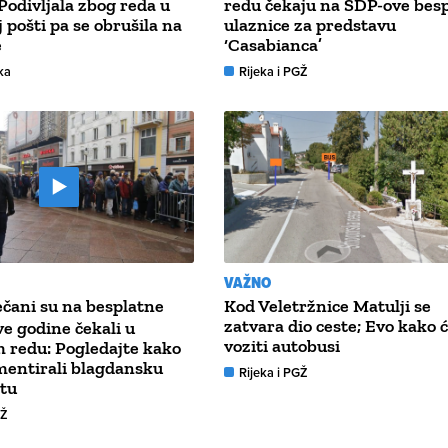
 Podivljala zbog reda u
redu čekaju na SDP-ove bes
 pošti pa se obrušila na
ulaznice za predstavu
e
‘Casabianca’
ka
Rijeka i PGŽ
VAŽNO
ečani su na besplatne
Kod Veletržnice Matulji se
zatvara dio ceste; Evo kako 
ve godine čekali u
voziti autobusi
 redu: Pogledajte kako
mentirali blagdansku
Rijeka i PGŽ
štu
GŽ