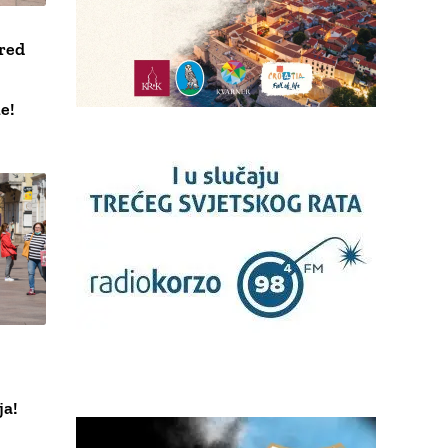
red
e!
ja!