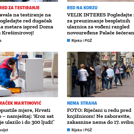
ED ZA TESTIRANJE
RED NA KORZU
navala na testiranje na
VELIK INTERES Pogledajte 
ogledajte red dugačak
za preuzimanje besplatnih
ina metara ispred Doma
ulaznica za vođeni razgled
u Krešimirovoj!
novouređene Palače šećeran
s
Rijeka i PGŽ
MAČEK MARTINOVIĆ
NEMA STRAHA
ustile mjere, Hrvati
FOTO: Riječani u redu pred
o – namještaj: ‘Kroz sat
knjižnicom! Ne zaboravite,
 ulazilo i do 300 ljudi!’
zakasnine nema do 17. svibn
svijet
Rijeka i PGŽ