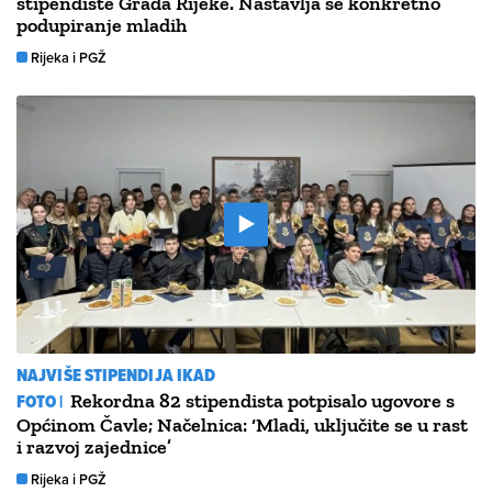
stipendiste Grada Rijeke. Nastavlja se konkretno
podupiranje mladih
Rijeka i PGŽ
NAJVIŠE STIPENDIJA IKAD
FOTO |
Rekordna 82 stipendista potpisalo ugovore s
Općinom Čavle; Načelnica: ‘Mladi, uključite se u rast
i razvoj zajednice’
Rijeka i PGŽ