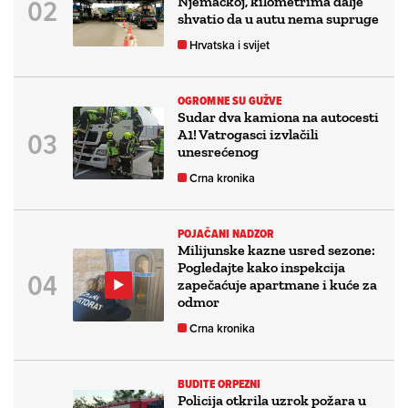
Njemačkoj, kilometrima dalje
shvatio da u autu nema supruge
Hrvatska i svijet
OGROMNE SU GUŽVE
Sudar dva kamiona na autocesti
A1! Vatrogasci izvlačili
unesrećenog
Crna kronika
POJAČANI NADZOR
Milijunske kazne usred sezone:
Pogledajte kako inspekcija
zapečaćuje apartmane i kuće za
odmor
Crna kronika
BUDITE ORPEZNI
Policija otkrila uzrok požara u