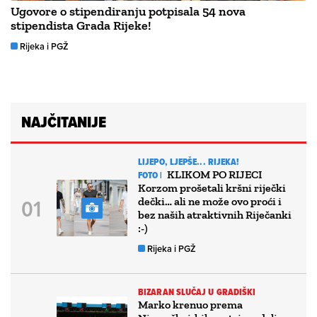
Ugovore o stipendiranju potpisala 54 nova
stipendista Grada Rijeke!
Rijeka i PGŽ
NAJČITANIJE
LIJEPO, LJEPŠE... RIJEKA!
KLIKOM PO RIJECI
FOTO |
Korzom prošetali kršni riječki
dečki… ali ne može ovo proći i
bez naših atraktivnih Riječanki
:-)
Rijeka i PGŽ
BIZARAN SLUČAJ U GRADIŠKI
Marko krenuo prema