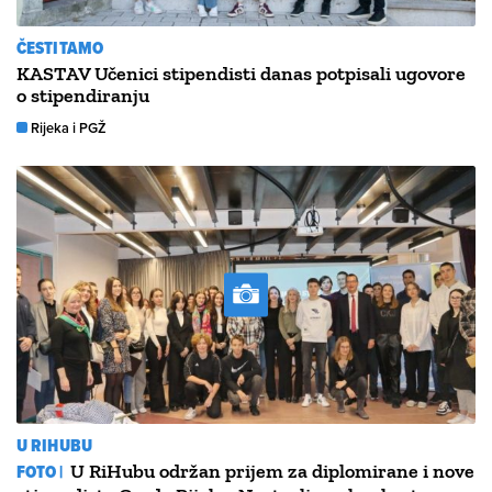
ČESTITAMO
KASTAV Učenici stipendisti danas potpisali ugovore
o stipendiranju
Rijeka i PGŽ
U RIHUBU
FOTO |
U RiHubu održan prijem za diplomirane i nove