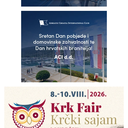
LIJEPO, LJEPŠE... RIJEKA!
KLIKOM PO RIJECI
FOTO |
Korzom prošetali kršni riječki
dečki… ali ne može ovo proći i
bez naših atraktivnih Riječanki
:-)
Rijeka i PGŽ
POMOZIMO!
Obitelj Riječanina Denisa
Vejzovića pokrenula
humanitarnu akciju: ‘Pomozite
nam da ga vratimo kući’
Hrvatska i svijet
NOSILI SU BIJELE DO POBJEDE
Pogledajte tko je sve na
tribinama Rujevice bodrio
Rijeku! Armada je poslala
poruku koja ledi krv u žilama