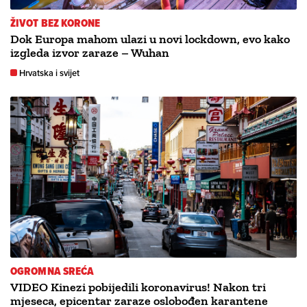
ŽIVOT BEZ KORONE
Dok Europa mahom ulazi u novi lockdown, evo kako
izgleda izvor zaraze – Wuhan
Hrvatska i svijet
OGROMNA SREĆA
VIDEO Kinezi pobijedili koronavirus! Nakon tri
mjeseca, epicentar zaraze oslobođen karantene