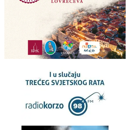
HNK Rijeka
ANTE ŠUŠNJAR - 'RIJEČKA BOJANKA'
Njegov video ‘Rijeka kroz
vrijeme AI’ oduševio je Riječane
i šire! Ante Šušnjar otkriva nam
tajne stare Rijeke
Rijeka i PGŽ