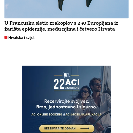
U Francusku sletio zrakoplov s 250 Europljana iz
žarišta epidemije, među njima i četvero Hrvata
Hrvatska i svijet
NAJČITANIJE
PROGNOZA VREMENA
VRIJEME Toplinski val dolazi
svome kraju? Meteorologinja
otkrila gdje će biti kiše i
pljuskova
Hrvatska i svijet