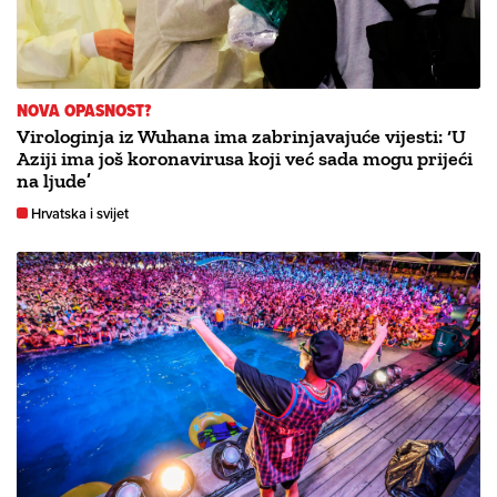
NOVA OPASNOST?
Virologinja iz Wuhana ima zabrinjavajuće vijesti: ‘U
Aziji ima još koronavirusa koji već sada mogu prijeći
na ljude’
Hrvatska i svijet