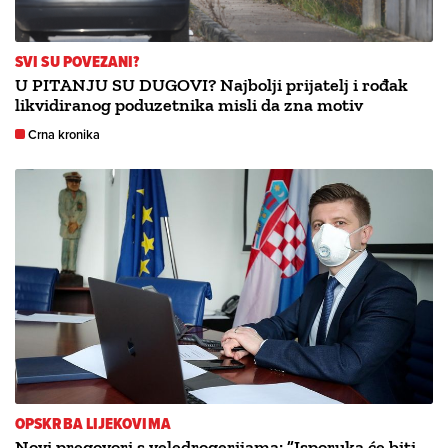
SVI SU POVEZANI?
U PITANJU SU DUGOVI? Najbolji prijatelj i rođak
likvidiranog poduzetnika misli da zna motiv
Crna kronika
OPSKRBA LIJEKOVIMA
Novi pregovori s veledrogerijama: ”Isporuka će biti