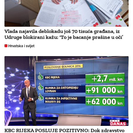
Vlada najavila deblokadu još 70 tisuća građana, iz
Udruge blokirani kažu: ‘To je bacanje prašine u oči’
Hrvatska i svijet
KBC RIJEKA POSLUJE POZITIVNO: Dok zdravstvo