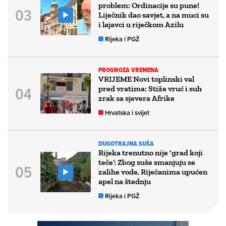
problem: Ordinacije su pune!
Liječnik dao savjet, a na muci su
i lajavci u riječkom Azilu
Rijeka i PGŽ
PROGNOZA VREMENA
VRIJEME Novi toplinski val
pred vratima: Stiže vruć i suh
zrak sa sjevera Afrike
Hrvatska i svijet
DUGOTRAJNA SUŠA
Rijeka trenutno nije ‘grad koji
teče’: Zbog suše smanjuju se
zalihe vode, Riječanima upućen
apel na štednju
Rijeka i PGŽ