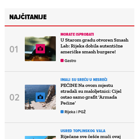
NAJČITANIJE
MORATE ISPROBATI
U Starom gradu otvoren Smash
Lab: Rijeka dobila autentične
američke smash burgere!
Gastro
IMALI SU SREĆU U NESREČI
PEĆINE Na ovom mjestu
stradali su maloljetnici: Cijel
ostao samo grafit ‘Armada
Pećine’
Rijeka i PGŽ
USRED TOPLINSKOG VALA
Riječane sve češće muči ovaj