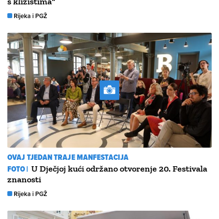
s klizištima“
Rijeka i PGŽ
OVAJ TJEDAN TRAJE MANFESTACIJA
FOTO |
U Dječjoj kući održano otvorenje 20. Festivala
znanosti
Rijeka i PGŽ