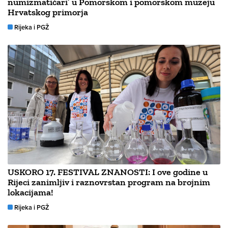
numizmatičari’ u Pomorskom i pomorskom muzeju
Hrvatskog primorja
Rijeka i PGŽ
USKORO 17. FESTIVAL ZNANOSTI: I ove godine u
Rijeci zanimljiv i raznovrstan program na brojnim
lokacijama!
Rijeka i PGŽ