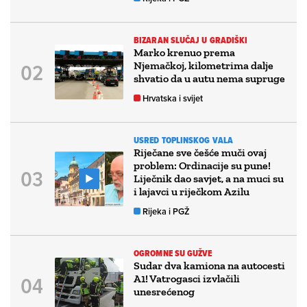
BIZARAN SLUČAJ U GRADIŠKI
Marko krenuo prema
Njemačkoj, kilometrima dalje
shvatio da u autu nema supruge
Hrvatska i svijet
USRED TOPLINSKOG VALA
Riječane sve češće muči ovaj
problem: Ordinacije su pune!
Liječnik dao savjet, a na muci su
i lajavci u riječkom Azilu
Rijeka i PGŽ
OGROMNE SU GUŽVE
Sudar dva kamiona na autocesti
A1! Vatrogasci izvlačili
unesrećenog