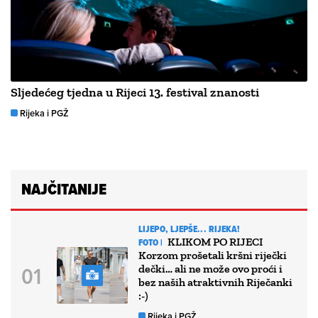
Sljedećeg tjedna u Rijeci 13. festival znanosti
Rijeka i PGŽ
NAJČITANIJE
LIJEPO, LJEPŠE... RIJEKA!
KLIKOM PO RIJECI
FOTO |
Korzom prošetali kršni riječki
dečki… ali ne može ovo proći i
bez naših atraktivnih Riječanki
:-)
Rijeka i PGŽ