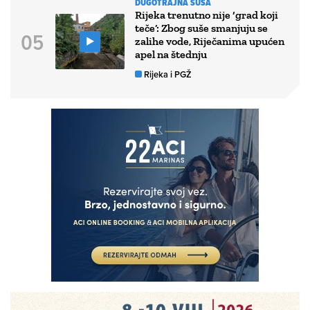
DUGOTRAJNA SUŠA
Rijeka trenutno nije ‘grad koji
teče’: Zbog suše smanjuju se
zalihe vode, Riječanima upućen
apel na štednju
Rijeka i PGŽ