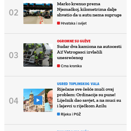
Marko krenuo prema
Njemačkoj, kilometrima dalje
shvatio da u autu nema supruge
Hrvatska i svijet
OGROMNE SU GUŽVE
Sudar dva kamiona na autocesti
A1! Vatrogasci izvlačili
unesrećenog
Crna kronika
USRED TOPLINSKOG VALA
Riječane sve češće muči ovaj
problem: Ordinacije su pune!
Liječnik dao savjet, a na muci su
i lajavci u riječkom Azilu
Rijeka i PGŽ