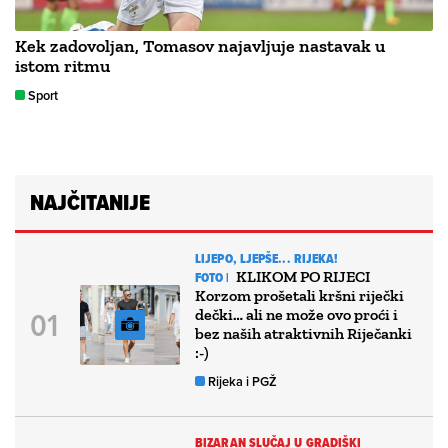
Kek zadovoljan, Tomasov najavljuje nastavak u
istom ritmu
Sport
NAJČITANIJE
LIJEPO, LJEPŠE... RIJEKA!
KLIKOM PO RIJECI
FOTO |
Korzom prošetali kršni riječki
dečki… ali ne može ovo proći i
bez naših atraktivnih Riječanki
:-)
Rijeka i PGŽ
BIZARAN SLUČAJ U GRADIŠKI