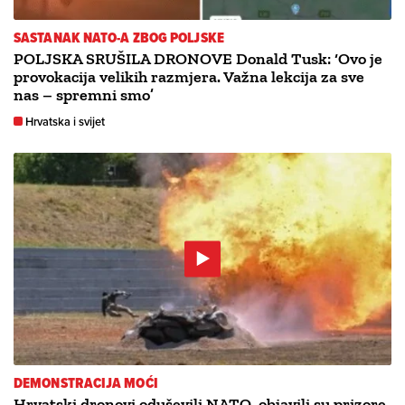
SASTANAK NATO-A ZBOG POLJSKE
POLJSKA SRUŠILA DRONOVE Donald Tusk: ‘Ovo je
provokacija velikih razmjera. Važna lekcija za sve
nas – spremni smo’
Hrvatska i svijet
DEMONSTRACIJA MOĆI
Hrvatski dronovi oduševili NATO, objavili su prizore