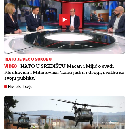
'NATO JE VEĆ U SUKOBU'
VIDEO |
NATO U SREDIŠTU Macan i Mijić o svađi
Plenkovića i Milanovića: ‘Lažu jedni i drugi, svatko za
svoju publiku’
Hrvatska i svijet