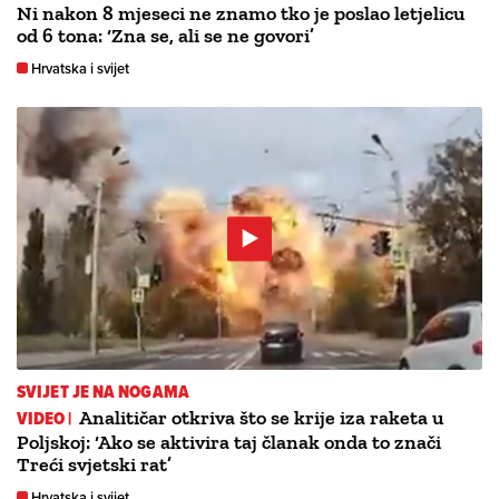
Ni nakon 8 mjeseci ne znamo tko je poslao letjelicu
od 6 tona: ‘Zna se, ali se ne govori’
Hrvatska i svijet
SVIJET JE NA NOGAMA
VIDEO |
Analitičar otkriva što se krije iza raketa u
Poljskoj: ‘Ako se aktivira taj članak onda to znači
Treći svjetski rat’
Hrvatska i svijet