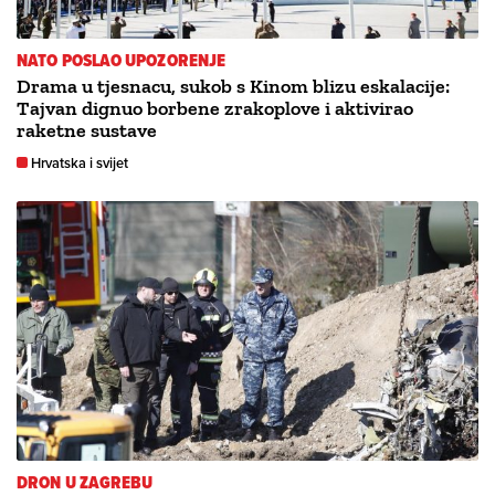
NATO POSLAO UPOZORENJE
Drama u tjesnacu, sukob s Kinom blizu eskalacije:
Tajvan dignuo borbene zrakoplove i aktivirao
raketne sustave
Hrvatska i svijet
DRON U ZAGREBU