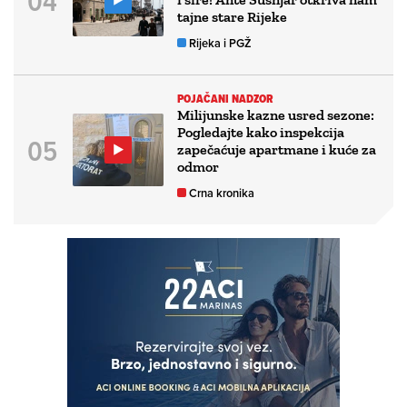
tajne stare Rijeke
Rijeka i PGŽ
POJAČANI NADZOR
Milijunske kazne usred sezone:
Pogledajte kako inspekcija
zapečaćuje apartmane i kuće za
odmor
Crna kronika