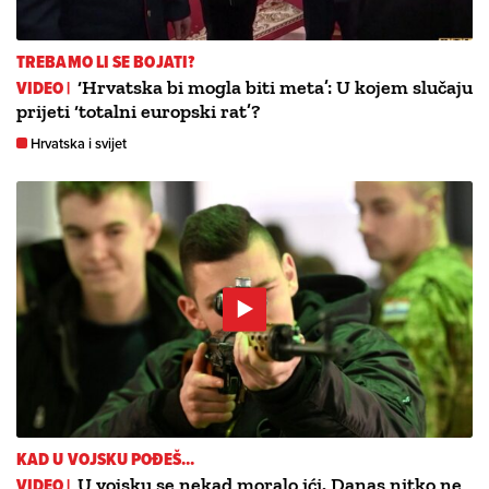
TREBAMO LI SE BOJATI?
VIDEO |
‘Hrvatska bi mogla biti meta’: U kojem slučaju
prijeti ‘totalni europski rat’?
Hrvatska i svijet
KAD U VOJSKU POĐEŠ...
VIDEO |
U vojsku se nekad moralo ići. Danas nitko ne