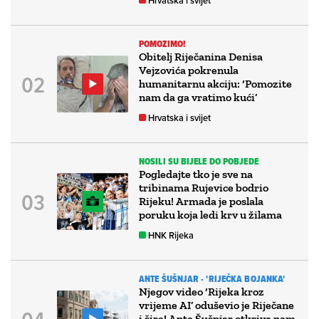
Hrvatska i svijet
POMOZIMO!
Obitelj Riječanina Denisa
Vejzovića pokrenula
humanitarnu akciju: ‘Pomozite
nam da ga vratimo kući’
Hrvatska i svijet
NOSILI SU BIJELE DO POBJEDE
Pogledajte tko je sve na
tribinama Rujevice bodrio
Rijeku! Armada je poslala
poruku koja ledi krv u žilama
HNK Rijeka
ANTE ŠUŠNJAR - 'RIJEČKA BOJANKA'
Njegov video ‘Rijeka kroz
vrijeme AI’ oduševio je Riječane
i šire! Ante Šušnjar otkriva nam