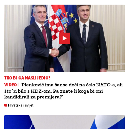
TKO BI GA NASLIJEDIO?
VIDEO |
‘Plenković ima šanse doći na čelo NATO-a, ali
što bi bilo s HDZ-om. Pa znate li koga bi oni
kandidirali za premijera?’
Hrvatska i svijet