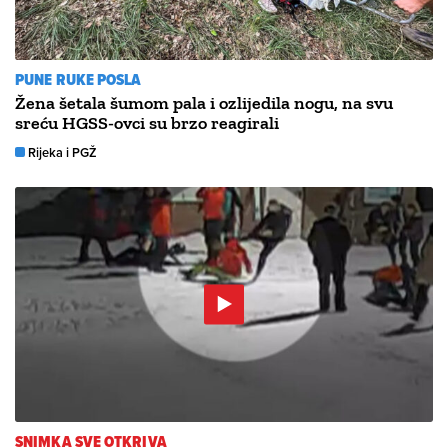
PUNE RUKE POSLA
Žena šetala šumom pala i ozlijedila nogu, na svu
sreću HGSS-ovci su brzo reagirali
Rijeka i PGŽ
SNIMKA SVE OTKRIVA