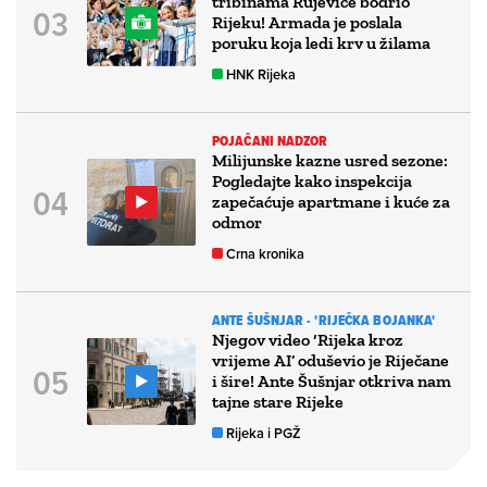
tribinama Rujevice bodrio
Rijeku! Armada je poslala
poruku koja ledi krv u žilama
HNK Rijeka
POJAČANI NADZOR
Milijunske kazne usred sezone:
Pogledajte kako inspekcija
zapečaćuje apartmane i kuće za
odmor
Crna kronika
ANTE ŠUŠNJAR - 'RIJEČKA BOJANKA'
Njegov video ‘Rijeka kroz
vrijeme AI’ oduševio je Riječane
i šire! Ante Šušnjar otkriva nam
tajne stare Rijeke
Rijeka i PGŽ