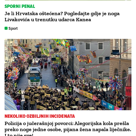
SPORNI PENAL
Je li Hrvatska oštećena? Pogledajte gdje je noga
Livakovića u trenutku udarca Kanea
Sport
NEKOLIKO OZBILJNIH INCIDENATA
Policija o jučerašnjoj povorci: Alegorijska kola prešla
preko noge jedne osobe, pijana žena napala liječnike.
I to nije sve!