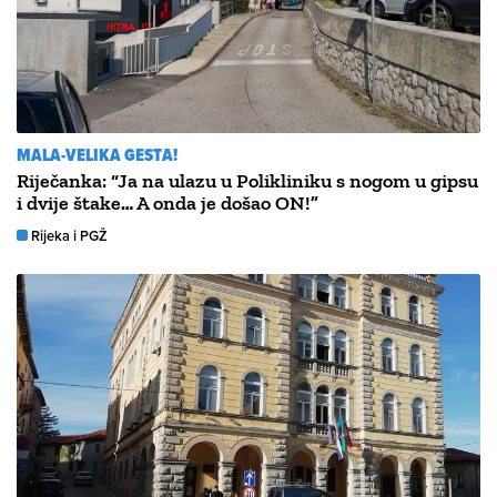
MALA-VELIKA GESTA!
Riječanka: “Ja na ulazu u Polikliniku s nogom u gipsu
i dvije štake… A onda je došao ON!”
Rijeka i PGŽ