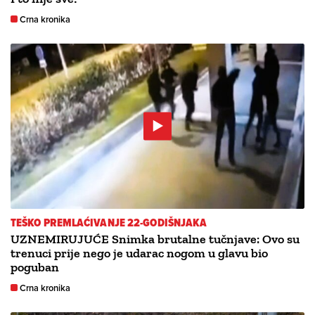
Crna kronika
TEŠKO PREMLAĆIVANJE 22-GODIŠNJAKA
UZNEMIRUJUĆE Snimka brutalne tučnjave: Ovo su
trenuci prije nego je udarac nogom u glavu bio
poguban
Crna kronika