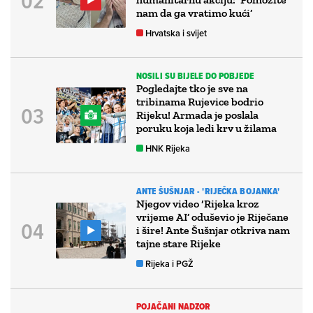
nam da ga vratimo kući’
Hrvatska i svijet
NOSILI SU BIJELE DO POBJEDE
Pogledajte tko je sve na
tribinama Rujevice bodrio
Rijeku! Armada je poslala
poruku koja ledi krv u žilama
HNK Rijeka
ANTE ŠUŠNJAR - 'RIJEČKA BOJANKA'
Njegov video ‘Rijeka kroz
vrijeme AI’ oduševio je Riječane
i šire! Ante Šušnjar otkriva nam
tajne stare Rijeke
Rijeka i PGŽ
POJAČANI NADZOR