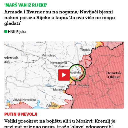
'MARŠ VAN IZ RIJEKE'
Armada i Kvarner su na nogama; Navijači bjesni
nakon poraza Rijeke u kupu: ‘Ja ovo više ne mogu
gledati’
HNK Rijeka
PUTIN U NEVOLJI
Veliki preokret na bojištu ali i u Moskvi: Kremlj je
prvi put priznao poraz, traže ‘glave’ odgovornih!