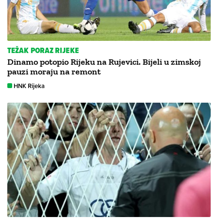
TEŽAK PORAZ RIJEKE
Dinamo potopio Rijeku na Rujevici. Bijeli u zimskoj
pauzi moraju na remont
HNK Rijeka