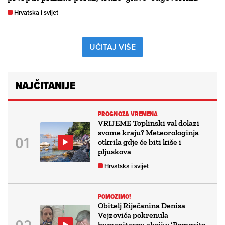
Hrvatska i svijet
UČITAJ VIŠE
NAJČITANIJE
PROGNOZA VREMENA
VRIJEME Toplinski val dolazi
svome kraju? Meteorologinja
otkrila gdje će biti kiše i
pljuskova
Hrvatska i svijet
POMOZIMO!
Obitelj Riječanina Denisa
Vejzovića pokrenula
humanitarnu akciju: ‘Pomozite