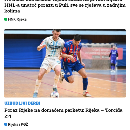
HNL-a unatoč porazu u Puli, sve se rješava u zadnjim
kolima
HNK Rijeka
UZBUDLJVI DERBI
Poraz Rijeke na domaćem parketu: Rijeka – Torcida
2:4
Rijeka i PGŽ