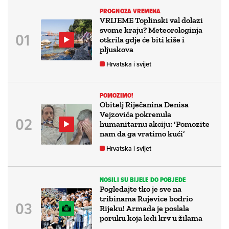
PROGNOZA VREMENA
VRIJEME Toplinski val dolazi
svome kraju? Meteorologinja
otkrila gdje će biti kiše i
pljuskova
Hrvatska i svijet
POMOZIMO!
Obitelj Riječanina Denisa
Vejzovića pokrenula
humanitarnu akciju: ‘Pomozite
nam da ga vratimo kući’
Hrvatska i svijet
NOSILI SU BIJELE DO POBJEDE
Pogledajte tko je sve na
tribinama Rujevice bodrio
Rijeku! Armada je poslala
poruku koja ledi krv u žilama