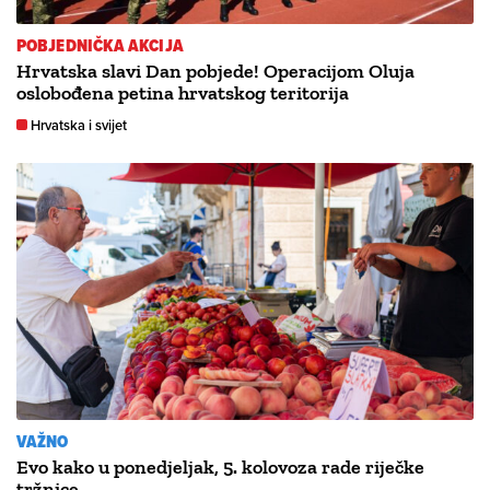
POBJEDNIČKA AKCIJA
Hrvatska slavi Dan pobjede! Operacijom Oluja
oslobođena petina hrvatskog teritorija
Hrvatska i svijet
VAŽNO
Evo kako u ponedjeljak, 5. kolovoza rade riječke
tržnice