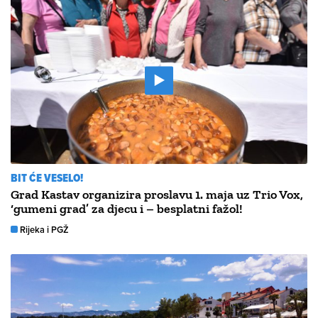
BIT ĆE VESELO!
Grad Kastav organizira proslavu 1. maja uz Trio Vox,
‘gumeni grad’ za djecu i – besplatni fažol!
Rijeka i PGŽ