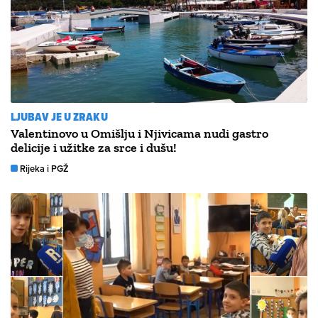
LJUBAV JE U ZRAKU
Valentinovo u Omišlju i Njivicama nudi gastro
delicije i užitke za srce i dušu!
Rijeka i PGŽ