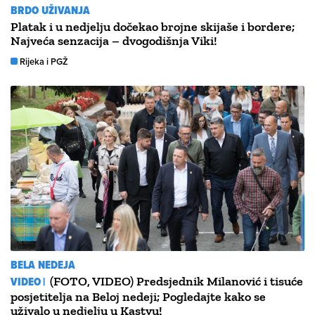
BRDO UŽIVANJA
Platak i u nedjelju dočekao brojne skijaše i bordere;
Najveća senzacija – dvogodišnja Viki!
Rijeka i PGŽ
BELA NEDEJA
VIDEO |
(FOTO, VIDEO) Predsjednik Milanović i tisuće
posjetitelja na Beloj nedeji; Pogledajte kako se
uživalo u nedjelju u Kastvu!