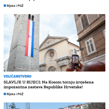
Rijeka i PGŽ
VELIČANSTVENO
SLAVLJE U RIJECI: Na Kosom tornju izvješena
impozantna zastava Republike Hrvatske!
Rijeka i PGŽ