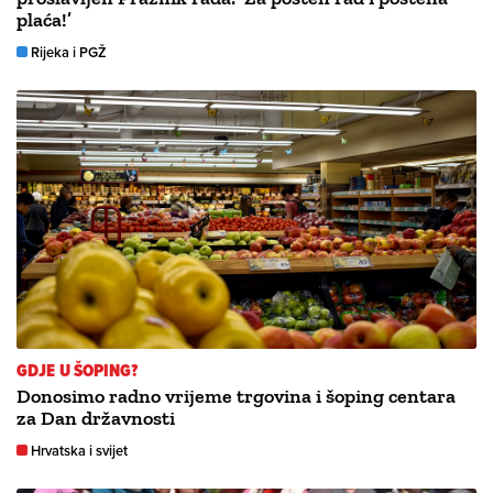
plaća!’
Rijeka i PGŽ
GDJE U ŠOPING?
Donosimo radno vrijeme trgovina i šoping centara
za Dan državnosti
Hrvatska i svijet