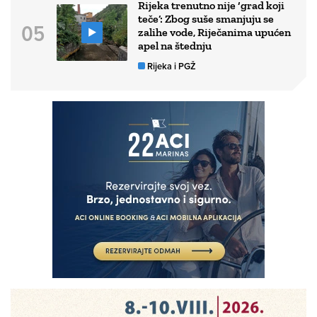
Rijeka trenutno nije ‘grad koji
teče’: Zbog suše smanjuju se
zalihe vode, Riječanima upućen
apel na štednju
Rijeka i PGŽ