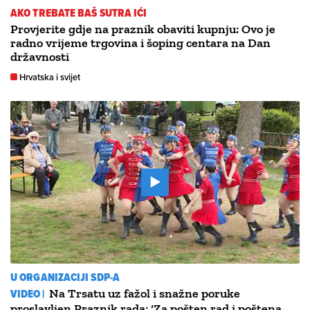
AKO TREBATE BAŠ SUTRA IĆI
Provjerite gdje na praznik obaviti kupnju: Ovo je
radno vrijeme trgovina i šoping centara na Dan
državnosti
Hrvatska i svijet
U ORGANIZACIJI SDP-A
VIDEO |
Na Trsatu uz fažol i snažne poruke
proslavljen Praznik rada: ‘Za pošten rad i poštena