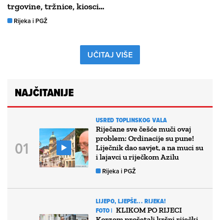
trgovine, tržnice, kiosci…
Rijeka i PGŽ
UČITAJ VIŠE
NAJČITANIJE
USRED TOPLINSKOG VALA
Riječane sve češće muči ovaj
problem: Ordinacije su pune!
Liječnik dao savjet, a na muci su
i lajavci u riječkom Azilu
Rijeka i PGŽ
LIJEPO, LJEPŠE... RIJEKA!
KLIKOM PO RIJECI
FOTO |
Korzom prošetali kršni riječki