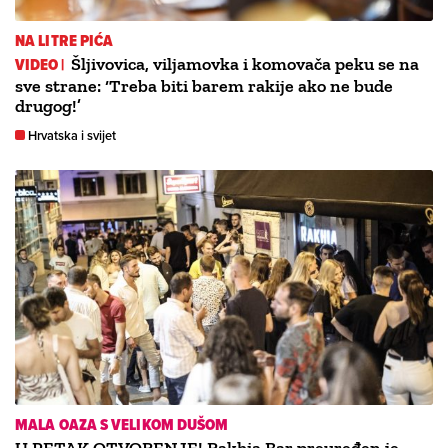
NA LITRE PIĆA
VIDEO |
Šljivovica, viljamovka i komovača peku se na
sve strane: ‘Treba biti barem rakije ako ne bude
drugog!’
Hrvatska i svijet
MALA OAZA S VELIKOM DUŠOM
U PETAK OTVORENJE! Rakhia Bar preuređen je