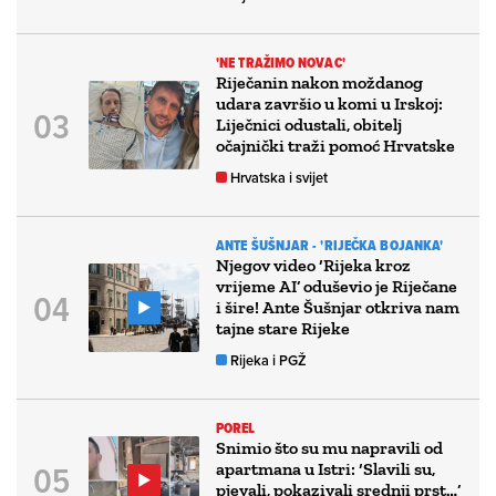
'NE TRAŽIMO NOVAC'
Riječanin nakon moždanog
udara završio u komi u Irskoj:
Liječnici odustali, obitelj
očajnički traži pomoć Hrvatske
Hrvatska i svijet
ANTE ŠUŠNJAR - 'RIJEČKA BOJANKA'
Njegov video ‘Rijeka kroz
vrijeme AI’ oduševio je Riječane
i šire! Ante Šušnjar otkriva nam
tajne stare Rijeke
Rijeka i PGŽ
POREL
Snimio što su mu napravili od
apartmana u Istri: ‘Slavili su,
pjevali, pokazivali srednji prst…’