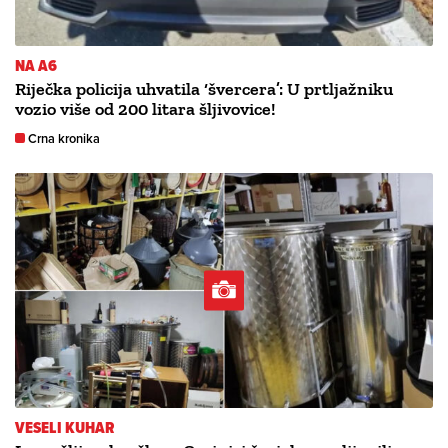
NA A6
Riječka policija uhvatila ‘švercera’: U prtljažniku
vozio više od 200 litara šljivovice!
Crna kronika
VESELI KUHAR