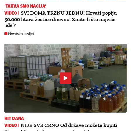
'TAKVA SMO NACIJA'
VIDEO |
SVI DOMA TRZNU JEDNU! Hrvati popiju
50.000 litara žestice dnevno! Znate li što najviše
‘ide’?
Hrvatska i svijet
HIT DANA
VIDEO |
NIJE SVE CRNO Od države možete kupiti