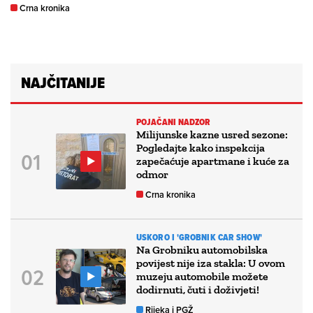
Crna kronika
NAJČITANIJE
POJAČANI NADZOR
Milijunske kazne usred sezone:
Pogledajte kako inspekcija
zapečaćuje apartmane i kuće za
odmor
Crna kronika
USKORO I 'GROBNIK CAR SHOW'
Na Grobniku automobilska
povijest nije iza stakla: U ovom
muzeju automobile možete
dodirnuti, čuti i doživjeti!
Rijeka i PGŽ