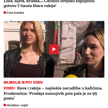
Loza, šljiva, kruška…. Carinici čovjeku zaplijenili
gotovo 7 tisuća litara rakije!
Crna kronika
NAJBOLJE JE PITI VODU
VIDEO |
Kava i rakija – najčešće narudžbe u kafićima.
Prodavačica: ‘Prodaja sumnjivih pića pala je za 95
posto’
Hrvatska i svijet