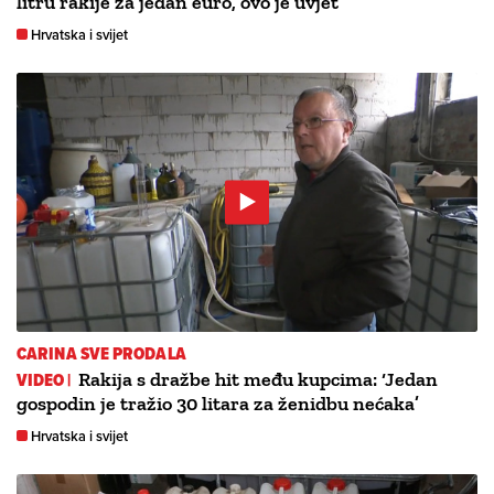
litru rakije za jedan euro, ovo je uvjet
Hrvatska i svijet
CARINA SVE PRODALA
VIDEO |
Rakija s dražbe hit među kupcima: ‘Jedan
gospodin je tražio 30 litara za ženidbu nećaka’
Hrvatska i svijet